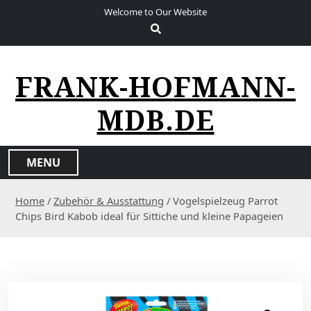
S
Welcome to Our Website
k
i
p
t
FRANK-HOFMANN-
o
c
MDB.DE
o
n
t
MENU
e
n
Home
/
Zubehör & Ausstattung
/ Vogelspielzeug Parrot
t
Chips Bird Kabob ideal für Sittiche und kleine Papageien