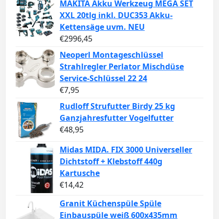
MAKITA Akku Werkzeug MEGA SET
XXL 20tlg inkl. DUC353 Akku-
Kettensäge uvm. NEU
€
2996,45
Neoperl Montageschlüssel
Strahlregler Perlator Mischdüse
Service-Schlüssel 22 24
€
7,95
Rudloff Strufutter Birdy 25 kg
Ganzjahresfutter Vogelfutter
€
48,95
Midas MIDA. FIX 3000 Universeller
Dichtstoff + Klebstoff 440g
Kartusche
€
14,42
Granit Küchenspüle Spüle
Einbauspüle weiß 600x435mm