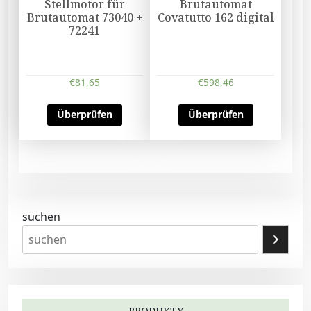
Stellmotor für
Brutautomat
Brutautomat 73040 +
Covatutto 162 digital
72241
€
81,65
€
598,46
Überprüfen
Überprüfen
suchen
PRODUKTY