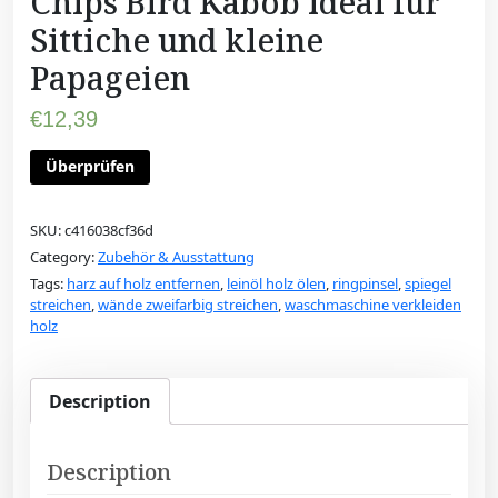
Chips Bird Kabob ideal für
Sittiche und kleine
Papageien
€
12,39
Überprüfen
SKU:
c416038cf36d
Category:
Zubehör & Ausstattung
Tags:
harz auf holz entfernen
,
leinöl holz ölen
,
ringpinsel
,
spiegel
streichen
,
wände zweifarbig streichen
,
waschmaschine verkleiden
holz
Description
Description