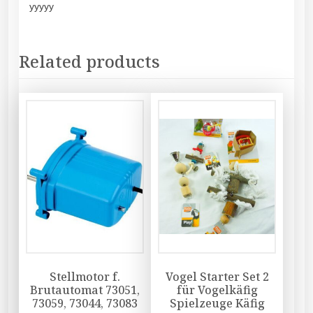
yyyyy
Related products
Stellmotor f.
Vogel Starter Set 2
Brutautomat 73051,
für Vogelkäfig
73059, 73044, 73083
Spielzeuge Käfig