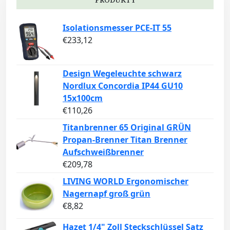
Isolationsmesser PCE-IT 55
€
233,12
Design Wegeleuchte schwarz
Nordlux Concordia IP44 GU10
15x100cm
€
110,26
Titanbrenner 65 Original GRÜN
Propan-Brenner Titan Brenner
Aufschweißbrenner
€
209,78
LIVING WORLD Ergonomischer
Nagernapf groß grün
€
8,82
Hazet 1/4" Zoll Steckschlüssel Satz