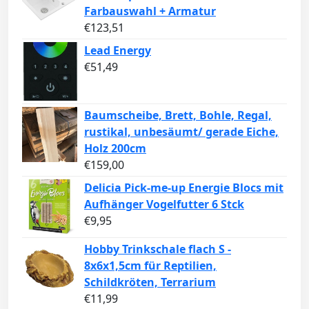
Farbauswahl + Armatur
€
123,51
Lead Energy
€
51,49
Baumscheibe, Brett, Bohle, Regal,
rustikal, unbesäumt/ gerade Eiche,
Holz 200cm
€
159,00
Delicia Pick-me-up Energie Blocs mit
Aufhänger Vogelfutter 6 Stck
€
9,95
Hobby Trinkschale flach S -
8x6x1,5cm für Reptilien,
Schildkröten, Terrarium
€
11,99