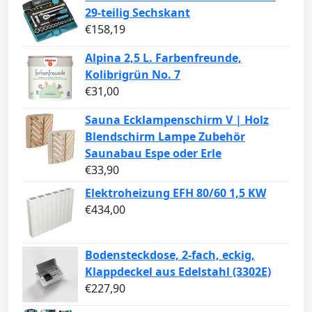
29-teilig Sechskant
€
158,19
Alpina 2,5 L. Farbenfreunde,
Kolibrigrün No. 7
€
31,00
Sauna Ecklampenschirm V | Holz
Blendschirm Lampe Zubehör
Saunabau Espe oder Erle
€
33,90
Elektroheizung EFH 80/60 1,5 KW
€
434,00
Bodensteckdose, 2-fach, eckig,
Klappdeckel aus Edelstahl (3302E)
€
227,90