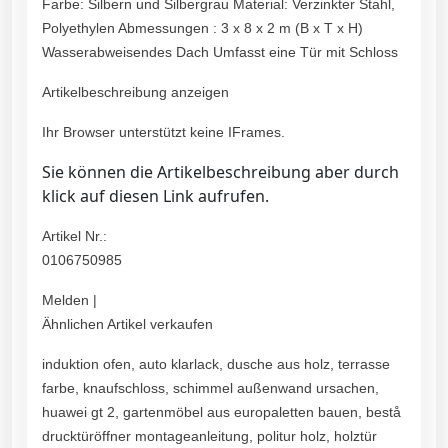
Farbe: Silbern und Silbergrau Material: Verzinkter Stahl,
Polyethylen Abmessungen : 3 x 8 x 2 m (B x T x H)
Wasserabweisendes Dach Umfasst eine Tür mit Schloss
Artikelbeschreibung anzeigen
Ihr Browser unterstützt keine IFrames.
Sie können die Artikelbeschreibung aber durch
klick auf diesen Link aufrufen.
Artikel Nr.:
0106750985
Melden |
Ähnlichen Artikel verkaufen
induktion ofen, auto klarlack, dusche aus holz, terrasse
farbe, knaufschloss, schimmel außenwand ursachen,
huawei gt 2, gartenmöbel aus europaletten bauen, bestå
drucktüröffner montageanleitung, politur holz, holztür