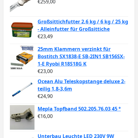
€
259,00
Großsittichfutter 2,6 kg / 6 kg / 25 kg
- Alleinfutter für Großsittiche
€
23,49
25mm Klammern verzinkt für
Bostitch SX1838-E SB-2IN1 SB156SX-
1-E Ryobi R18S18G K
€
23,00
Ocean Alu Teleskopstange deluxe 2-
teilig 1,8-3,6m
€
24,90
Mepla Topfband 502.205.76.03 45 °
€
16,00
Unterbau Leuchte LED 230V 9W