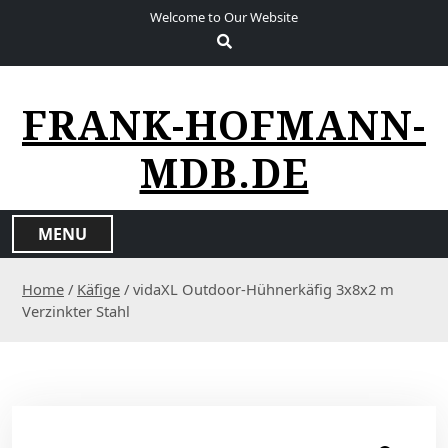
S
Welcome to Our Website
k
i
p
t
FRANK-HOFMANN-
o
c
MDB.DE
o
n
t
MENU
e
n
Home
/
Käfige
/ vidaXL Outdoor-Hühnerkäfig 3x8x2 m
t
Verzinkter Stahl