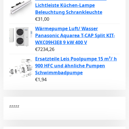
Lichtleiste Küchen-Lampe
Beleuchtung Schrankleuchte
€
31,00
Wärmepumpe Luft/ Wasser
Panasonic Aquarea T-CAP Split KIT-
WXC09H3E8 9 kW 400 V
€
7234,26
Ersatzteile Leis Poolpumpe 15 m³/ h
900 HFC und ähnliche Pumpen
Schwimmbadpumpe
€
1,94
zzzzz