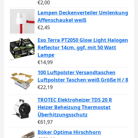
€
2,00
Lampen Deckenverteiler Umlenkung
Affenschaukel weiß
€
2,45
Exo Terra PT2050 Glow Light Halogen
Reflector 14cm, ggf. mit 50 Watt
Lampe
€
14,99
100 Luftpolster Versandtaschen
Luftpolster Taschen weiß Größe H / 8
€
22,19
TROTEC Elektroheizer TDS 20 R
Heizer Beheizung Thermostat
Überhitzungsschutz
€
61,97
Böker Optima Hirschhorn