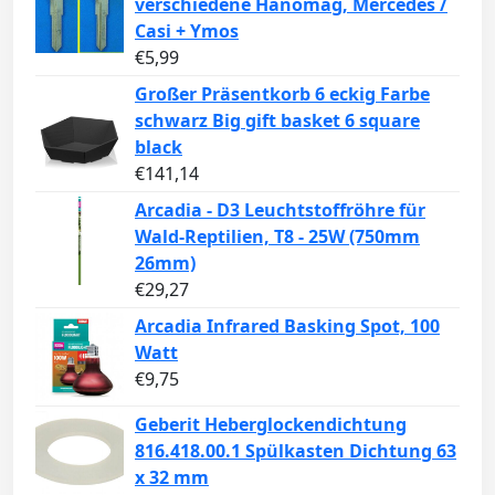
verschiedene Hanomag, Mercedes /
Casi + Ymos
€
5,99
Großer Präsentkorb 6 eckig Farbe
schwarz Big gift basket 6 square
black
€
141,14
Arcadia - D3 Leuchtstoffröhre für
Wald-Reptilien, T8 - 25W (750mm
26mm)
€
29,27
Arcadia Infrared Basking Spot, 100
Watt
€
9,75
Geberit Heberglockendichtung
816.418.00.1 Spülkasten Dichtung 63
x 32 mm