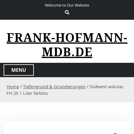
S
Welcome to Our Website
k
i
p
t
FRANK-HOFMANN-
o
c
MDB.DE
o
n
t
MENU
e
n
Home
/
Tiefengrund & Grundierungen
/ Südwest wikulac
t
FH 20 1 Liter farblos