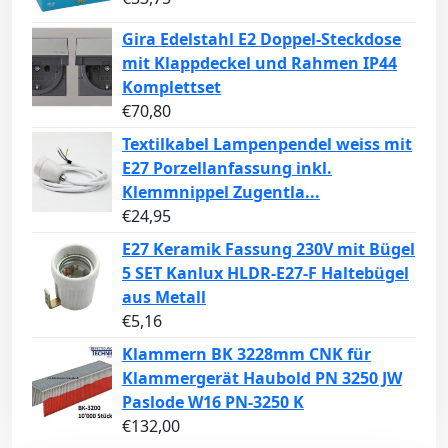
Gira Edelstahl E2 Doppel-Steckdose
mit Klappdeckel und Rahmen IP44
Komplettset
€
70,80
Textilkabel Lampenpendel weiss mit
E27 Porzellanfassung inkl.
Klemmnippel Zugentla...
€
24,95
E27 Keramik Fassung 230V mit Bügel
5 SET Kanlux HLDR-E27-F Haltebügel
aus Metall
€
5,16
Klammern BK 3228mm CNK für
Klammergerät Haubold PN 3250 JW
Paslode W16 PN-3250 K
€
132,00