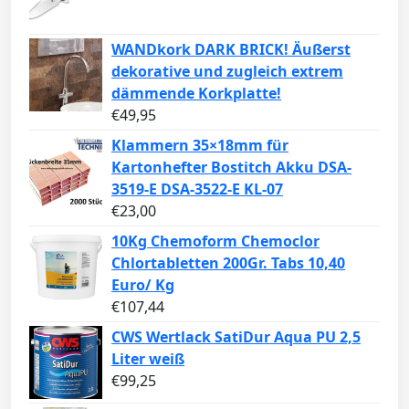
WANDkork DARK BRICK! Äußerst
dekorative und zugleich extrem
dämmende Korkplatte!
€
49,95
Klammern 35×18mm für
Kartonhefter Bostitch Akku DSA-
3519-E DSA-3522-E KL-07
€
23,00
10Kg Chemoform Chemoclor
Chlortabletten 200Gr. Tabs 10,40
Euro/ Kg
€
107,44
CWS Wertlack SatiDur Aqua PU 2,5
Liter weiß
€
99,25