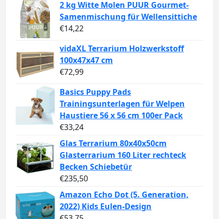
2 kg Witte Molen PUUR Gourmet-
Samenmischung für Wellensittiche
€
14,22
vidaXL Terrarium Holzwerkstoff
100x47x47 cm
€
72,99
Basics Puppy Pads
Trainingsunterlagen für Welpen
Haustiere 56 x 56 cm 100er Pack
€
33,24
Glas Terrarium 80x40x50cm
Glasterrarium 160 Liter rechteck
Becken Schiebetür
€
235,50
Amazon Echo Dot (5. Generation,
2022) Kids Eulen-Design
€
53,75