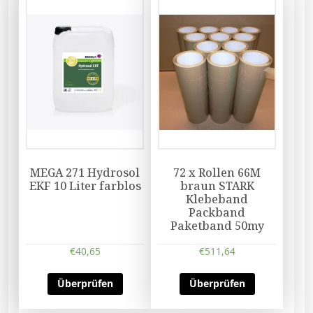
MEGA 271 Hydrosol
72 x Rollen 66M
EKF 10 Liter farblos
braun STARK
Klebeband
Packband
Paketband 50my
€
40,65
€
511,64
Überprüfen
Überprüfen