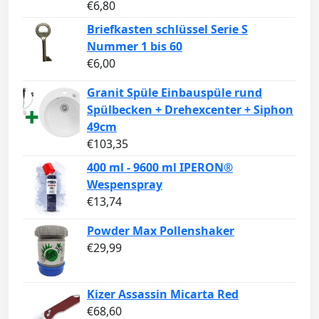
€
6,80
Briefkasten schlüssel Serie S
Nummer 1 bis 60
€
6,00
Granit Spüle Einbauspüle rund
Spülbecken + Drehexcenter + Siphon
49cm
€
103,35
400 ml - 9600 ml IPERON®
Wespenspray
€
13,74
Powder Max Pollenshaker
€
29,99
Kizer Assassin Micarta Red
€
68,60