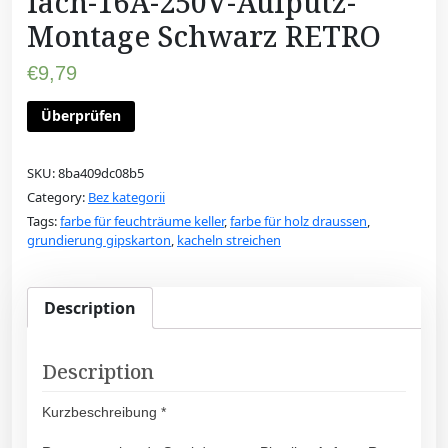
fach-16A-250V-Aufputz-
Montage Schwarz RETRO
€
9,79
Überprüfen
SKU:
8ba409dc08b5
Category:
Bez kategorii
Tags:
farbe für feuchträume keller
,
farbe für holz draussen
,
grundierung gipskarton
,
kacheln streichen
Description
Description
Kurzbeschreibung *