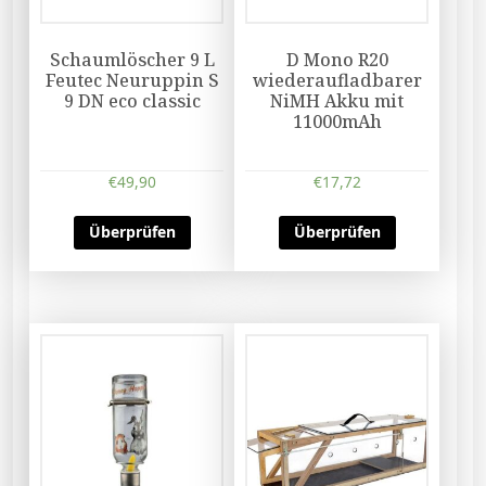
Schaumlöscher 9 L
D Mono R20
Feutec Neuruppin S
wiederaufladbarer
9 DN eco classic
NiMH Akku mit
11000mAh
€
49,90
€
17,72
Überprüfen
Überprüfen