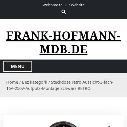
S
Welcome to Our Website
k
i
p
t
FRANK-HOFMANN-
o
c
MDB.DE
o
n
t
MENU
e
n
Home
/
Bez kategorii
/ Steckdose retro Aussicht-3-fach-
t
16A-250V-Aufputz-Montage Schwarz RETRO