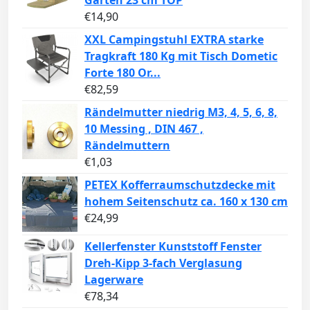
€
14,90
XXL Campingstuhl EXTRA starke
Tragkraft 180 Kg mit Tisch Dometic
Forte 180 Or...
€
82,59
Rändelmutter niedrig M3, 4, 5, 6, 8,
10 Messing , DIN 467 ,
Rändelmuttern
€
1,03
PETEX Kofferraumschutzdecke mit
hohem Seitenschutz ca. 160 x 130 cm
€
24,99
Kellerfenster Kunststoff Fenster
Dreh-Kipp 3-fach Verglasung
Lagerware
€
78,34