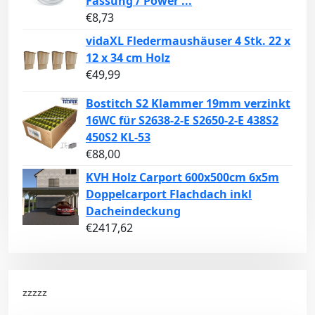
Fassung / Power ...
€
8,73
vidaXL Fledermaushäuser 4 Stk. 22 x
12 x 34 cm Holz
€
49,99
Bostitch S2 Klammer 19mm verzinkt
16WC für S2638-2-E S2650-2-E 438S2
450S2 KL-53
€
88,00
KVH Holz Carport 600x500cm 6x5m
Doppelcarport Flachdach inkl
Dacheindeckung
€
2417,62
zzzzz