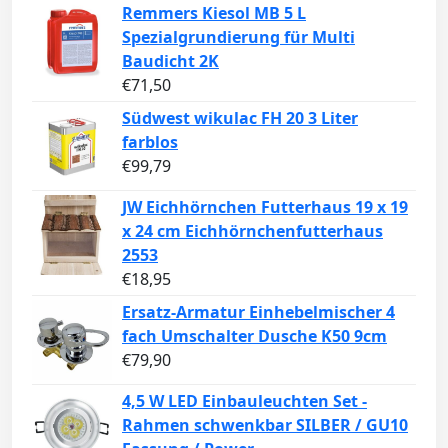
Remmers Kiesol MB 5 L
Spezialgrundierung für Multi
Baudicht 2K
€
71,50
Südwest wikulac FH 20 3 Liter
farblos
€
99,79
JW Eichhörnchen Futterhaus 19 x 19
x 24 cm Eichhörnchenfutterhaus
2553
€
18,95
Ersatz-Armatur Einhebelmischer 4
fach Umschalter Dusche K50 9cm
€
79,90
4,5 W LED Einbauleuchten Set -
Rahmen schwenkbar SILBER / GU10