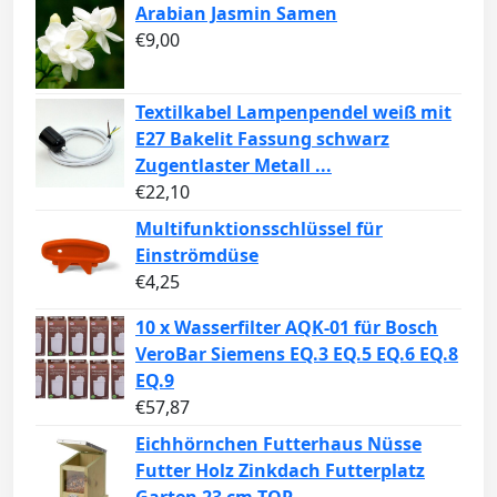
Arabian Jasmin Samen
€
9,00
Textilkabel Lampenpendel weiß mit
E27 Bakelit Fassung schwarz
Zugentlaster Metall ...
€
22,10
Multifunktionsschlüssel für
Einströmdüse
€
4,25
10 x Wasserfilter AQK-01 für Bosch
VeroBar Siemens EQ.3 EQ.5 EQ.6 EQ.8
EQ.9
€
57,87
Eichhörnchen Futterhaus Nüsse
Futter Holz Zinkdach Futterplatz
Garten 23 cm TOP