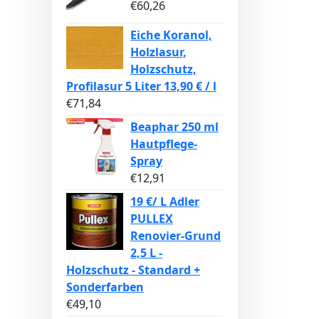
€
60,26
Eiche Koranol,
Holzlasur,
Holzschutz,
Profilasur 5 Liter 13,90 € / l
€
71,84
Beaphar 250 ml
Hautpflege-
Spray
€
12,91
19 €/ L Adler
PULLEX
Renovier-Grund
2,5 L -
Holzschutz - Standard +
Sonderfarben
€
49,10