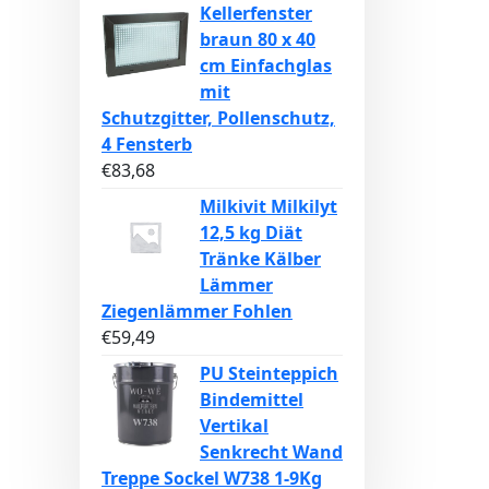
Kellerfenster
braun 80 x 40
cm Einfachglas
mit
Schutzgitter, Pollenschutz,
4 Fensterb
€
83,68
Milkivit Milkilyt
12,5 kg Diät
Tränke Kälber
Lämmer
Ziegenlämmer Fohlen
€
59,49
PU Steinteppich
Bindemittel
Vertikal
Senkrecht Wand
Treppe Sockel W738 1-9Kg