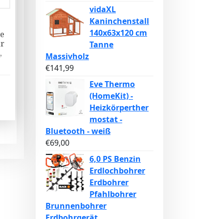
vidaXL
Kaninchenstall
140x63x120 cm
he
ür
Tanne
,
Massivholz
€
141,99
Eve Thermo
(HomeKit) -
Heizkörperther
mostat -
Bluetooth - weiß
€
69,00
6,0 PS Benzin
Erdlochbohrer
Erdbohrer
Pfahlbohrer
Brunnenbohrer
Erdbohrgerät