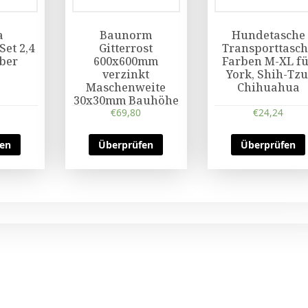
a
Baunorm
Hundetasche
et 2,4
Gitterrost
Transporttasc
iber
600x600mm
Farben M-XL f
verzinkt
York, Shih-Tzu
Maschenweite
Chihuahua
30x30mm Bauhöhe
43mm mit Zarge
€
69,80
€
24,24
fen
Überprüfen
Überprüfen