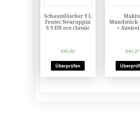
Schaumlöscher 9 L
Makit
Feutec Neuruppin
Mundstück-S
S 9 DN eco classic
+ Austre
€
49,90
€
42,37
Überprüfen
Überprü