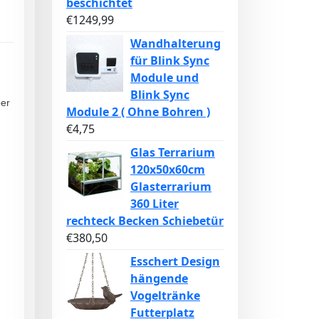
beschichtet
€
1249,99
Wandhalterung
für Blink Sync
Module und
Blink Sync
ber
Module 2 ( Ohne Bohren )
€
4,75
Glas Terrarium
120x50x60cm
Glasterrarium
360 Liter
rechteck Becken Schiebetür
€
380,50
Esschert Design
hängende
Vogeltränke
Futterplatz