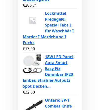
€
206,71
Lockmittel
Predagel®
Spezial Tabs I
für Waschbär I
Marder I Mardehund I
Fuchs
€
13,90
18W LED Panel
Aura Smart
Easy Fix
Dimmbar IP20
Einbau Strahler Aufputz
Spot Decken...
€
32,50
Ontario SP-1
Combat Knife