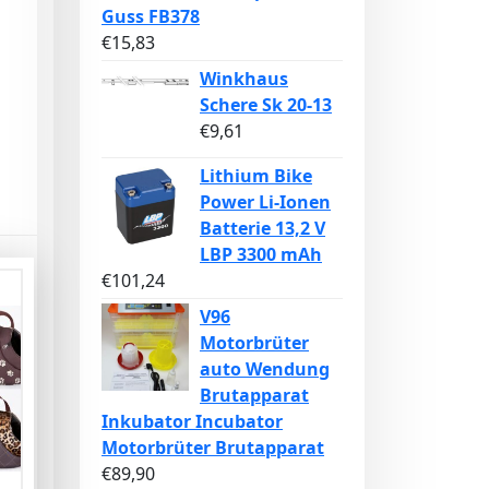
Guss FB378
€
15,83
Winkhaus
Schere Sk 20-13
€
9,61
Lithium Bike
Power Li-Ionen
Batterie 13,2 V
LBP 3300 mAh
€
101,24
V96
Motorbrüter
auto Wendung
Brutapparat
Inkubator Incubator
Motorbrüter Brutapparat
€
89,90