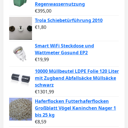
Regenwassernutzung
€
395,00
Trola Schiebetürführung 2010
€
1,80
Smart WiFi Steckdose und
Wattmeter Gosund EP2
€
19,99
10000 Müllbeutel LDPE Folie 120 Liter
mit Zugband Abfallsäcke Müllsäcke
schwarz
€
1301,99
Haferflocken Futterhaferflocken
Großblatt Vögel Kaninchen Nager 1
bis 25 kg
€
8,59