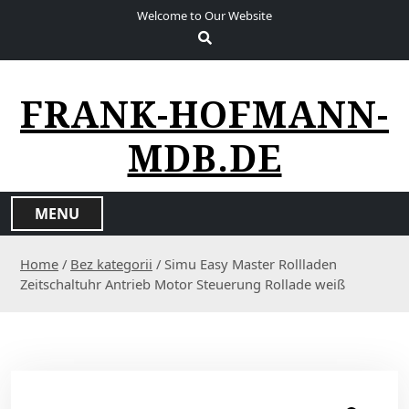
S
Welcome to Our Website
k
i
p
t
FRANK-HOFMANN-
o
c
MDB.DE
o
n
t
MENU
e
n
Home
/
Bez kategorii
/ Simu Easy Master Rollladen
t
Zeitschaltuhr Antrieb Motor Steuerung Rollade weiß