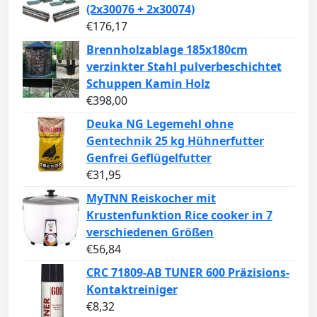
(2x30076 + 2x30074)
€
176,17
Brennholzablage 185x180cm
verzinkter Stahl pulverbeschichtet
Schuppen Kamin Holz
€
398,00
Deuka NG Legemehl ohne
Gentechnik 25 kg Hühnerfutter
Genfrei Geflügelfutter
€
31,95
MyTNN Reiskocher mit
Krustenfunktion Rice cooker in 7
verschiedenen Größen
€
56,84
CRC 71809-AB TUNER 600 Präzisions-
Kontaktreiniger
€
8,32