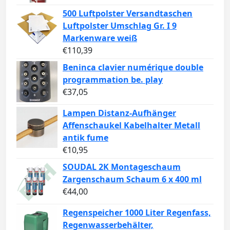
500 Luftpolster Versandtaschen
Luftpolster Umschlag Gr. I 9
Markenware weiß
€
110,39
Beninca clavier numérique double
programmation be. play
€
37,05
Lampen Distanz-Aufhänger
Affenschaukel Kabelhalter Metall
antik fume
€
10,95
SOUDAL 2K Montageschaum
Zargenschaum Schaum 6 x 400 ml
€
44,00
Regenspeicher 1000 Liter Regenfass,
Regenwasserbehälter,