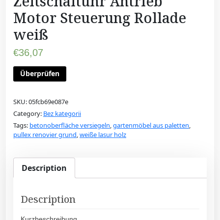
Zeitschaltuhr Antrieb
Motor Steuerung Rollade
weiß
€
36,07
Überprüfen
SKU:
05fcb69e087e
Category:
Bez kategorii
Tags:
betonoberfläche versiegeln
,
gartenmöbel aus paletten
,
pullex renovier grund
,
weiße lasur holz
Description
Description
Kurzbeschreibung