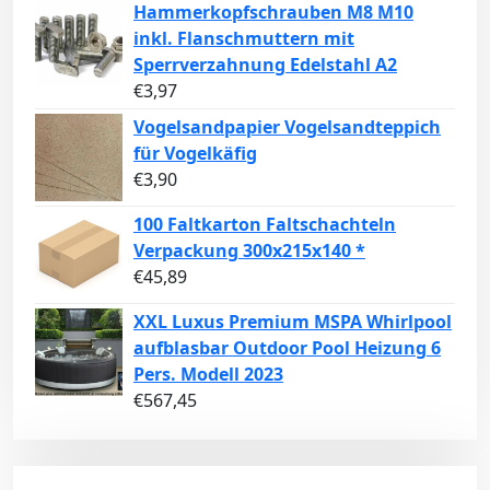
Hammerkopfschrauben M8 M10
inkl. Flanschmuttern mit
Sperrverzahnung Edelstahl A2
€
3,97
Vogelsandpapier Vogelsandteppich
für Vogelkäfig
€
3,90
100 Faltkarton Faltschachteln
Verpackung 300x215x140 *
€
45,89
XXL Luxus Premium MSPA Whirlpool
aufblasbar Outdoor Pool Heizung 6
Pers. Modell 2023
€
567,45