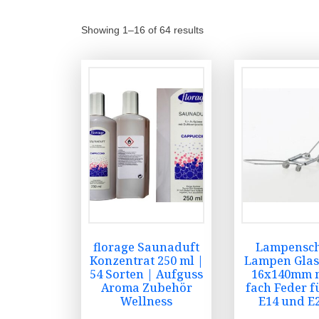
Showing 1–16 of 64 results
florage Saunaduft
Lampensc
Konzentrat 250 ml |
Lampen Glas
54 Sorten | Aufguss
16x140mm m
Aroma Zubehör
fach Feder f
Wellness
E14 und E