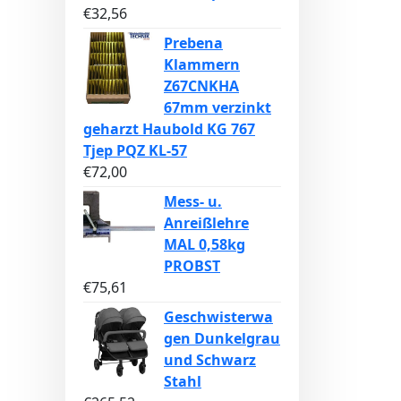
€
32,56
Prebena
Klammern
Z67CNKHA
67mm verzinkt
geharzt Haubold KG 767
Tjep PQZ KL-57
€
72,00
Mess- u.
Anreißlehre
MAL 0,58kg
PROBST
€
75,61
Geschwisterwa
gen Dunkelgrau
und Schwarz
Stahl