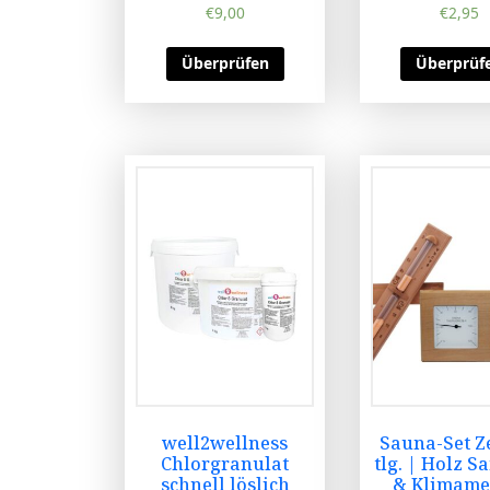
€
9,00
€
2,95
Überprüfen
Überprüf
well2wellness
Sauna-Set Z
Chlorgranulat
tlg. | Holz 
schnell löslich
& Klimame