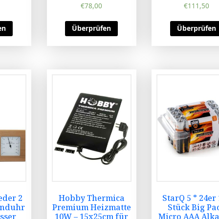
€
78,00
€
111,50
en
Überprüfen
Überprüfen
eder 2
Hobby Thermica
StarQ 5 * 24er
Sanduhr
Premium Heizmatte
Stück Big Pa
sser
10W – 15x25cm für
Micro AAA Alka