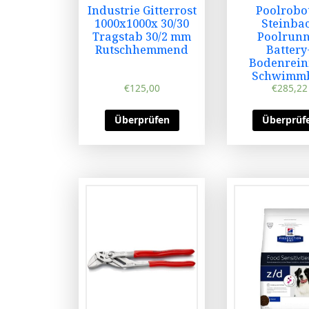
Industrie Gitterrost
Poolrobo
1000x1000x 30/30
Steinba
Tragstab 30/2 mm
Poolrun
Rutschhemmend
Battery
Bodenrein
Schwimm
€
125,00
kabellos 
€
285,22
Überprüfen
Überprüf