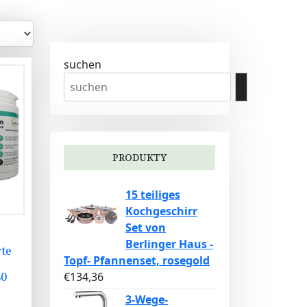
suchen
PRODUKTY
15 teiliges
Kochgeschirr
Set von
Berlinger Haus -
te
Topf- Pfannenset, rosegold
80
€
134,36
3-Wege-