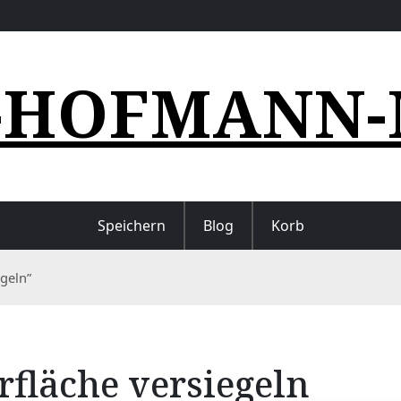
-HOFMANN-
Speichern
Blog
Korb
geln”
rfläche versiegeln