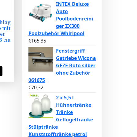
INTEX Deluxe
Auto
Poolbodenreini
hlag
ger ZX300
e mit
Poolzubehör Whirlpool
er
6 cm
€
165,35
Fenstergriff
Getriebe Wicona
GEZE Roto silber
ohne Zubehör
061675
€
70,32
2 x 5,5 l
Hühnertränke
Tränke
Geflügeltränke
Stülptränke
Kunststofftränke petrol