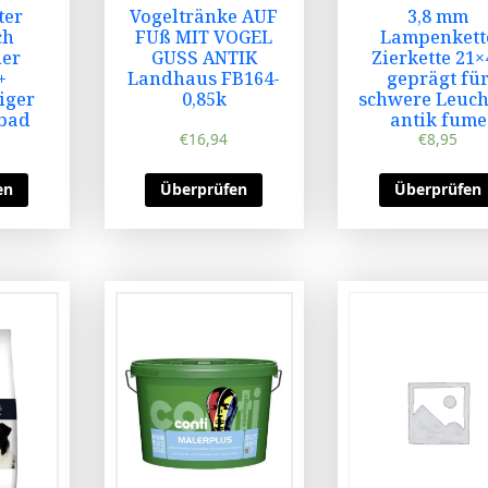
ter
Vogeltränke AUF
3,8 mm
ch
FUß MIT VOGEL
Lampenkett
ner
GUSS ANTIK
Zierkette 21×
+
Landhaus FB164-
geprägt fü
iger
0,85k
schwere Leuch
bad
antik fume
Akku
€
16,94
€
8,95
en
Überprüfen
Überprüfen