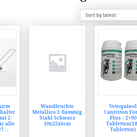
hirm
Wandleuchte
Vetoquinol
halter
Metallico 2-flammig
Caniviton For
it 2-
Stahl Schwarz
Plus – 2×90
ür alle
10x22x6cm
Tabletten(1
27 …
Tabletten)