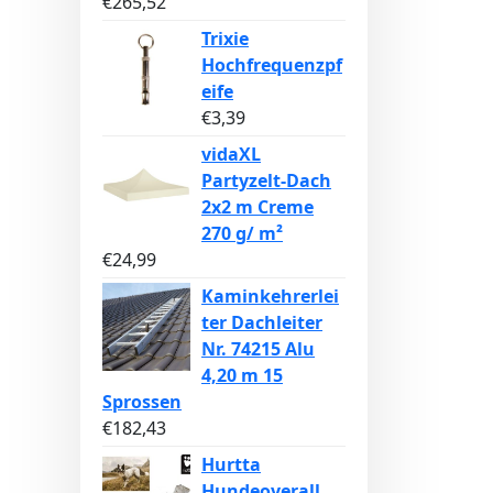
€
265,52
Trixie
Hochfrequenzpf
eife
€
3,39
vidaXL
Partyzelt-Dach
2x2 m Creme
270 g/ m²
€
24,99
Kaminkehrerlei
ter Dachleiter
Nr. 74215 Alu
4,20 m 15
Sprossen
€
182,43
Hurtta
Hundeoverall,