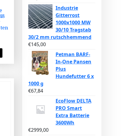
Industrie
e
Gitterrost
48
r
1000x1000 MW
ten
30/10 Tragstab
30/2 mm rutschhemmend
€
145,00
Petman BARF-
In-One Pansen
Plus
Hundefutter 6 x
1000 g
€
67,84
EcoFlow DELTA
PRO Smart
Extra Batterie
3600Wh
€
2999,00