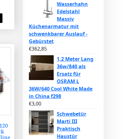
Wasserhahn
Edelstahl
Massiv
Küchenarmatur mit
schwenkbarer Auslauf -
Gebürstet
€
362,85
1,2 Meter Lang
36w/840 als
Ersatz für
OSRAM L
36W/640 Cool White Made
in China f298
€
3,00
Schwebetür
Marti III
 120
Praktisch
ck
Haustür
line