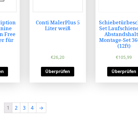
ription
Conti MalerPlus 5
Schiebetürbesc
anine
Liter weiß
Set Laufschien
en Free
Abstandshalt
er für
Montage-Set 36
(12ft)
€
26,20
€
105,99
en
Überprüfen
Überprüfen
1
2
3
4
→