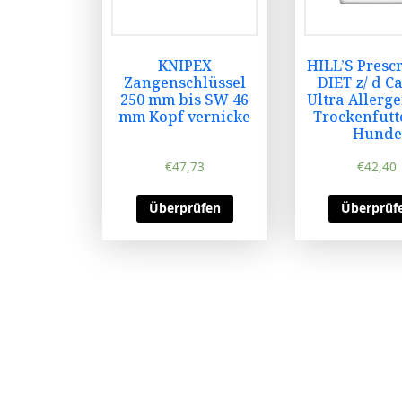
KNIPEX
HILL’S Presc
Zangenschlüssel
DIET z/ d C
250 mm bis SW 46
Ultra Allerg
mm Kopf vernicke
Trockenfutt
Hunde
€
47,73
€
42,40
Überprüfen
Überprüf