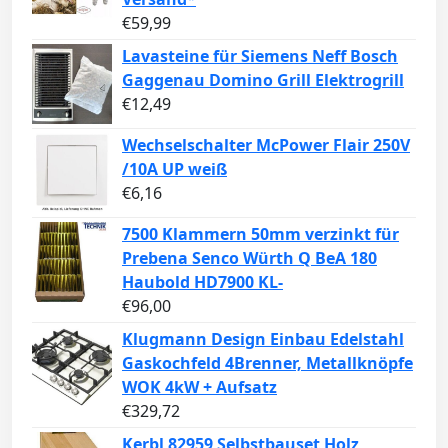
€
59,99
Lavasteine für Siemens Neff Bosch
Gaggenau Domino Grill Elektrogrill
€
12,49
Wechselschalter McPower Flair 250V
/10A UP weiß
€
6,16
7500 Klammern 50mm verzinkt für
Prebena Senco Würth Q BeA 180
Haubold HD7900 KL-
€
96,00
Klugmann Design Einbau Edelstahl
Gaskochfeld 4Brenner, Metallknöpfe
WOK 4kW + Aufsatz
€
329,72
Kerbl 82959 Selbstbauset Holz