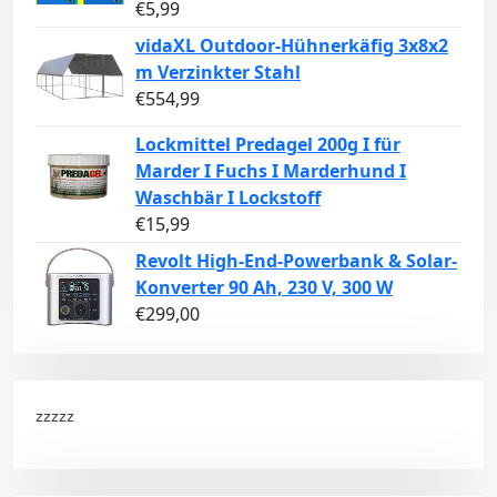
€
5,99
vidaXL Outdoor-Hühnerkäfig 3x8x2
m Verzinkter Stahl
€
554,99
Lockmittel Predagel 200g I für
Marder I Fuchs I Marderhund I
Waschbär I Lockstoff
€
15,99
Revolt High-End-Powerbank & Solar-
Konverter 90 Ah, 230 V, 300 W
€
299,00
zzzzz