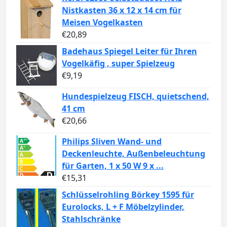
Nistkasten 36 x 12 x 14 cm für
Meisen Vogelkasten
€
20,89
Badehaus Spiegel Leiter für Ihren
Vogelkäfig , super Spielzeug
€
9,19
Hundespielzeug FISCH, quietschend,
41 cm
€
20,66
Philips Sliven Wand- und
Deckenleuchte, Außenbeleuchtung
für Garten, 1 x 50 W 9 x ...
€
15,31
Schlüsselrohling Börkey 1595 für
Eurolocks, L + F Möbelzylinder,
Stahlschränke