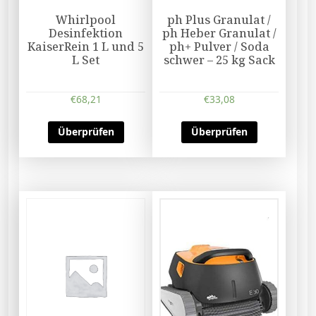
Whirlpool
ph Plus Granulat /
Desinfektion
ph Heber Granulat /
KaiserRein 1 L und 5
ph+ Pulver / Soda
L Set
schwer – 25 kg Sack
€
68,21
€
33,08
Überprüfen
Überprüfen