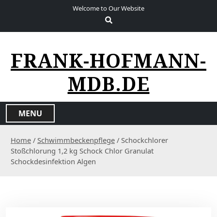
S
Welcome to Our Website
k
i
p
t
FRANK-HOFMANN-
o
c
MDB.DE
o
n
t
MENU
e
n
Home
/
Schwimmbeckenpflege
/ Schockchlorer
t
Stoßchlorung 1,2 kg Schock Chlor Granulat
Schockdesinfektion Algen