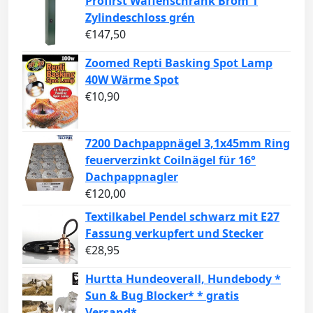
Profirst Waffenschrank Brom 1
Zylindeschloss grén
€
147,50
Zoomed Repti Basking Spot Lamp
40W Wärme Spot
€
10,90
7200 Dachpappnägel 3,1x45mm Ring
feuerverzinkt Coilnägel für 16°
Dachpappnagler
€
120,00
Textilkabel Pendel schwarz mit E27
Fassung verkupfert und Stecker
€
28,95
Hurtta Hundeoverall, Hundebody *
Sun & Bug Blocker* * gratis
Versand*