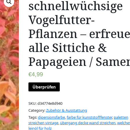
schnellwüchsige
Vogelfutter-
Pflanzen – erfreu
alle Sittiche &
Papageien / Same
€
4,99
Überprüfen
SKU:
d34774e8d940
Category:
Zubehör & Ausstattung
Tags:
dipersionsfarbe
,
farbe für kunststofffenster
,
paletten
streichen vintage
,
übergang decke wand streichen
,
welche
leinöl für holz