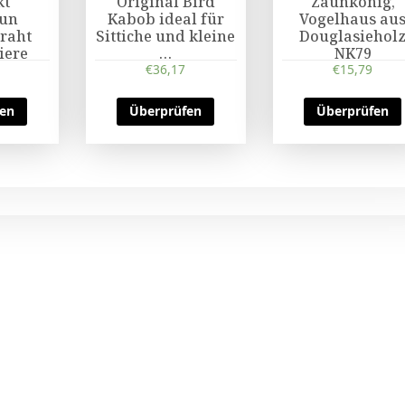
kt
Original Bird
Zaunkönig,
aun
Kabob ideal für
Vogelhaus au
raht
Sittiche und kleine
Douglasiehol
iere
…
NK79
€
36,17
€
15,79
fen
Überprüfen
Überprüfen