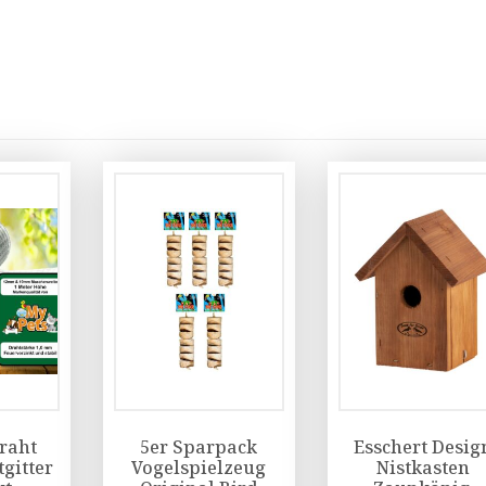
raht
5er Sparpack
Esschert Desig
tgitter
Vogelspielzeug
Nistkasten