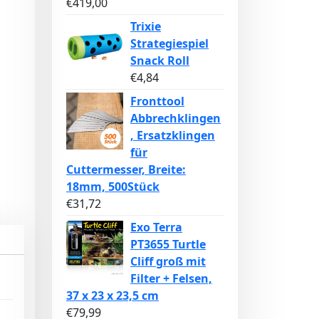
€
419,00
Trixie
Strategiespiel
Snack Roll
€
4,84
Fronttool
Abbrechklingen
, Ersatzklingen
für
Cuttermesser, Breite:
18mm, 500Stück
€
31,72
Exo Terra
PT3655 Turtle
Cliff groß mit
Filter + Felsen,
37 x 23 x 23,5 cm
€
79,99