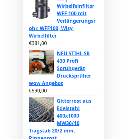
Wirbelfeinfilter
WFF 100 mit
Verlängerungsr
ohr, WFF100, Wisy,
Wirbelfilter
€
381,00
NEU STIHL SR
430 Profi
Sprühgerät
Drucksprüher
wow Angebot
€
590,00
Gitterrost aus
Edelstahl
400x1000
MW30/10
Tragstab 20/2 mm,
Rinnenrost