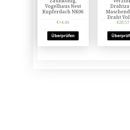
Zaunkönig,
Verzin
Vogelhaus Nest
Drahtz
Kupferdach NK06
Maschend
Draht Vol
€
14,95
€
20,57
Überprüfen
Überprü