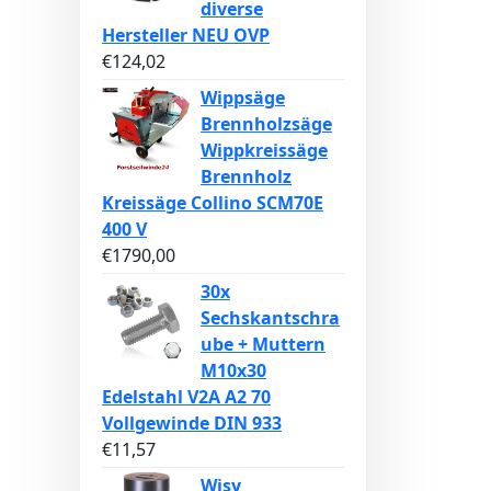
diverse
Hersteller NEU OVP
€
124,02
Wippsäge
Brennholzsäge
Wippkreissäge
Brennholz
Kreissäge Collino SCM70E
400 V
€
1790,00
30x
Sechskantschra
ube + Muttern
M10x30
Edelstahl V2A A2 70
Vollgewinde DIN 933
€
11,57
Wisy