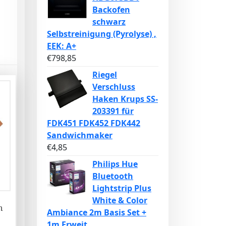
Backofen
schwarz
Selbstreinigung (Pyrolyse) ,
EEK: A+
€
798,85
Riegel
Verschluss
Haken Krups SS-
203391 für
FDK451 FDK452 FDK442
Sandwichmaker
€
4,85
Philips Hue
Bluetooth
Lightstrip Plus
White & Color
n
Ambiance 2m Basis Set +
1m Erweit