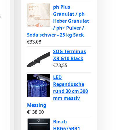
ph Plus
Granulat / ph
en
Heber Granulat
/ ph+ Pulver /
Soda schwer - 25 kg Sack
€
33,08
SOG Terminus
XR G10 Black
€
73,55
LED
Regendusche
rund 30 cm 300
mm massiv
Messing
€
138,00
Bosch
HBG675BB1