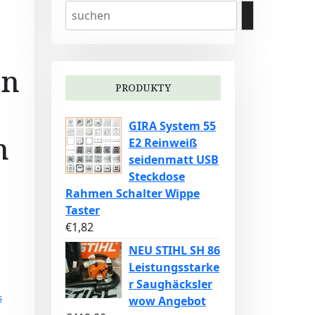
en
PRODUKTY
GIRA System 55
n
E2 Reinweiß
seidenmatt USB
Steckdose
Rahmen Schalter Wippe
Taster
€
1,82
NEU STIHL SH 86
Leistungsstarke
r Saughäcksler
s
wow Angebot