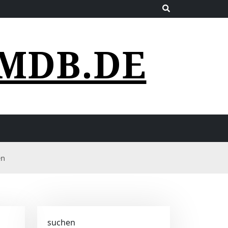
MDB.DE
en
suchen