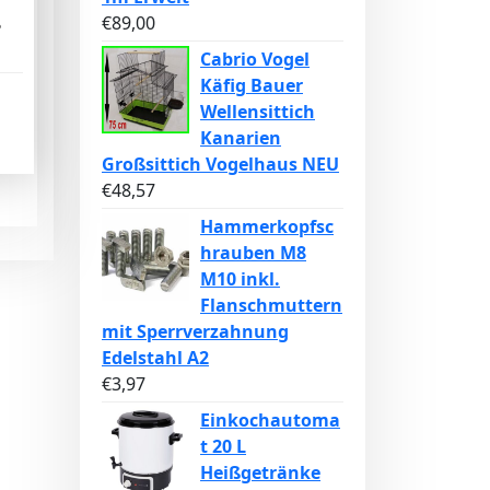
s
€
89,00
z
Cabrio Vogel
Käfig Bauer
Wellensittich
Kanarien
Großsittich Vogelhaus NEU
€
48,57
Hammerkopfsc
hrauben M8
M10 inkl.
Flanschmuttern
mit Sperrverzahnung
Edelstahl A2
€
3,97
Einkochautoma
t 20 L
Heißgetränke