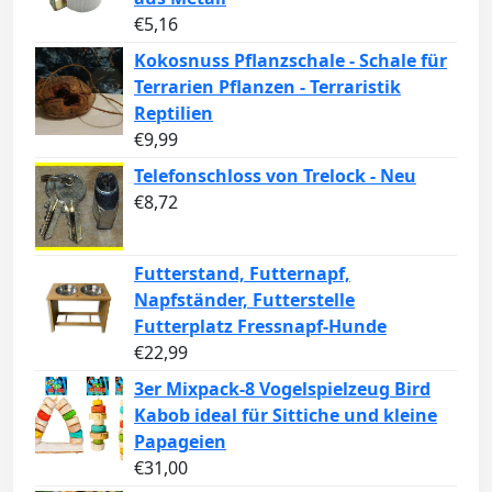
€
5,16
Kokosnuss Pflanzschale - Schale für
Terrarien Pflanzen - Terraristik
Reptilien
€
9,99
Telefonschloss von Trelock - Neu
€
8,72
Futterstand, Futternapf,
Napfständer, Futterstelle
Futterplatz Fressnapf-Hunde
€
22,99
3er Mixpack-8 Vogelspielzeug Bird
Kabob ideal für Sittiche und kleine
Papageien
€
31,00