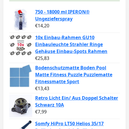
750 - 18000 ml IPERON®
Ungezieferspray
€
14,20
10x Einbau-Rahmen GU10
Einbauleuchte Strahler Ringe
Gehäuse Einbau-Spots Rahmen
€
25,83
Bodenschutzmatte Boden Pool
Matte Fitness Puzzle Puzzlematte
Fitnessmatte Sport
€
13,43
Retro Licht Ein/ Aus Doppel Schalter
Schwarz 10A
€
7,99
Somfy HiPro LT50 Helios 35/17