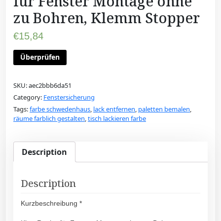
für Fenster Montage ohne
zu Bohren, Klemm Stopper
€
15,84
Überprüfen
SKU:
aec2bbb6da51
Category:
Fenstersicherung
Tags:
farbe schwedenhaus
,
lack entfernen
,
paletten bemalen
,
räume farblich gestalten
,
tisch lackieren farbe
Description
Description
Kurzbeschreibung *