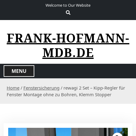
S
Welcome to Our Website
k
i
p
t
FRANK-HOFMANN-
o
c
MDB.DE
o
n
t
MENU
e
n
Home
/
Fenstersicherung
/ rewagi 2 Set – Kipp-Regler für
t
Fenster Montage ohne zu Bohren, Klemm Stopper