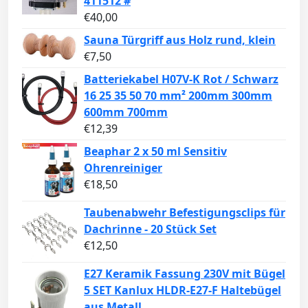
411512 #
€
40,00
Sauna Türgriff aus Holz rund, klein
€
7,50
Batteriekabel H07V-K Rot / Schwarz
16 25 35 50 70 mm² 200mm 300mm
600mm 700mm
€
12,39
Beaphar 2 x 50 ml Sensitiv
Ohrenreiniger
€
18,50
Taubenabwehr Befestigungsclips für
Dachrinne - 20 Stück Set
€
12,50
E27 Keramik Fassung 230V mit Bügel
5 SET Kanlux HLDR-E27-F Haltebügel
aus Metall