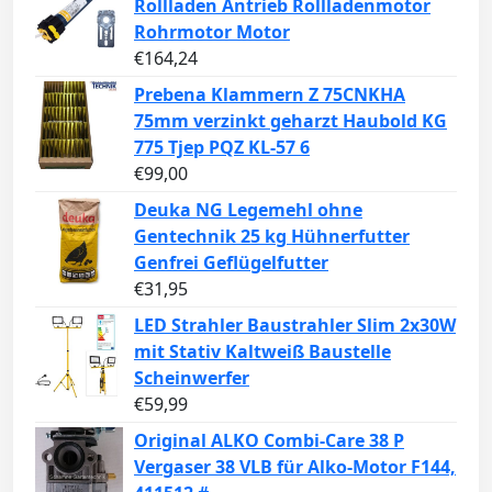
Rollladen Antrieb Rollladenmotor
Rohrmotor Motor
€
164,24
Prebena Klammern Z 75CNKHA
75mm verzinkt geharzt Haubold KG
775 Tjep PQZ KL-57 6
€
99,00
Deuka NG Legemehl ohne
Gentechnik 25 kg Hühnerfutter
Genfrei Geflügelfutter
€
31,95
LED Strahler Baustrahler Slim 2x30W
mit Stativ Kaltweiß Baustelle
Scheinwerfer
€
59,99
Original ALKO Combi-Care 38 P
Vergaser 38 VLB für Alko-Motor F144,