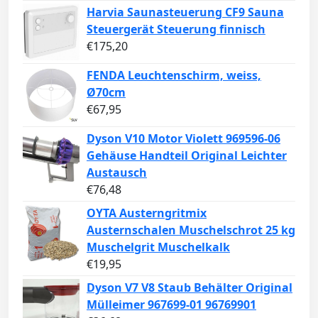
Harvia Saunasteuerung CF9 Sauna
Steuergerät Steuerung finnisch
€
175,20
FENDA Leuchtenschirm, weiss,
Ø70cm
€
67,95
Dyson V10 Motor Violett 969596-06
Gehäuse Handteil Original Leichter
Austausch
€
76,48
OYTA Austerngritmix
Austernschalen Muschelschrot 25 kg
Muschelgrit Muschelkalk
€
19,95
Dyson V7 V8 Staub Behälter Original
Mülleimer 967699-01 96769901