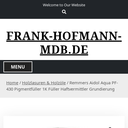
S
Welcome to Our Website
k
i
p
t
FRANK-HOFMANN-
o
c
MDB.DE
o
n
t
MENU
e
n
Home
/
Holzlasuren & Holzöle
/ Remmers Aidol Aqua PF-
t
430 Pigmentfüller 1K Füller Haftvermittler Grundierung