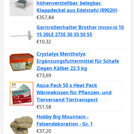
höhenverstellbar, belegbar,
Klappdeckel aus Edelstahl (8902H)
€
357,84
Garnrollenhalter Brother innov-is 10
15 20LE 27SE 30 35 50 55
€
10,32
Crystalyx Mentholyx
Ergänzungsfuttermittel für Schafe
Ziegen Kälber 22,5 kg
€
73,69
Aqua Pack 50 x Heat Pack
Wärmekissen für Pflanzen- und
Tierversand Tiertransport
€
51,58
Hobby Big Mountain -
Felsendekoration - Gr. 1
€
37,20