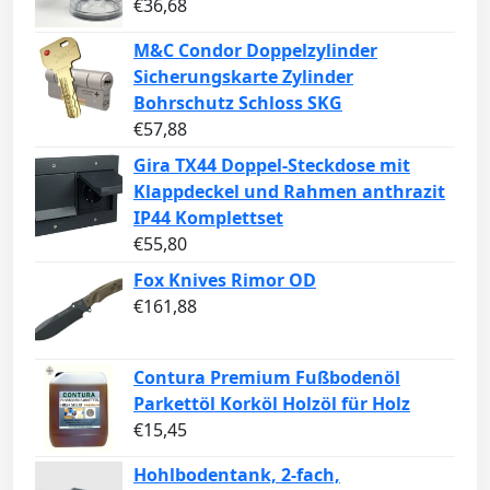
€
36,68
M&C Condor Doppelzylinder
Sicherungskarte Zylinder
Bohrschutz Schloss SKG
€
57,88
Gira TX44 Doppel-Steckdose mit
Klappdeckel und Rahmen anthrazit
IP44 Komplettset
€
55,80
Fox Knives Rimor OD
€
161,88
Contura Premium Fußbodenöl
Parkettöl Korköl Holzöl für Holz
€
15,45
Hohlbodentank, 2-fach,