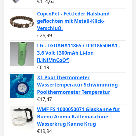
€
114,63
CopcoPet - Fettleder Halsband
geflochten mit Metall-Klick-
Verschluß.
€
26,99
LG - LGDAHA11865 / ICR18650HA1 -
3,6 Volt 1300mAh Li-Ion
[LiNiMnCoO²]
€
6,19
XL Pool Thermometer
Wassertemperatur Schwimmring
Poolthermometer Temperatur
€
17,47
WMF FS-1000050071 Glaskanne für
Bueno Aroma Kaffemaschine
Wasserkrug Kanne Krug
€
19,94