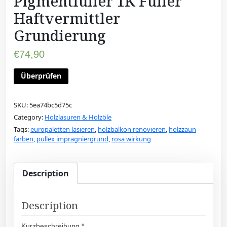
Pigmentfüller 1K Füller
Haftvermittler
Grundierung
€
74,90
Überprüfen
SKU:
5ea74bc5d75c
Category:
Holzlasuren & Holzöle
Tags:
europaletten lasieren
,
holzbalkon renovieren
,
holzzaun
farben
,
pullex imprägniergrund
,
rosa wirkung
Description
Description
Kurzbeschreibung *