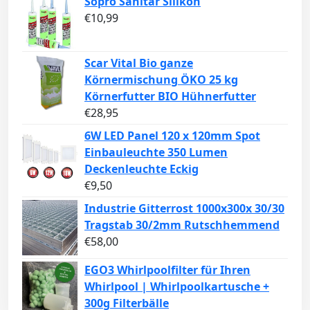
Sopro Sanitär Silikon
€
10,99
Scar Vital Bio ganze
Körnermischung ÖKO 25 kg
Körnerfutter BIO Hühnerfutter
€
28,95
6W LED Panel 120 x 120mm Spot
Einbauleuchte 350 Lumen
Deckenleuchte Eckig
€
9,50
Industrie Gitterrost 1000x300x 30/30
Tragstab 30/2mm Rutschhemmend
€
58,00
EGO3 Whirlpoolfilter für Ihren
Whirlpool | Whirlpoolkartusche +
300g Filterbälle