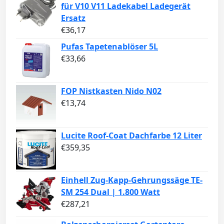
für V10 V11 Ladekabel Ladegerät
Ersatz
€
36,17
Pufas Tapetenablöser 5L
€
33,66
FOP Nistkasten Nido N02
€
13,74
Lucite Roof-Coat Dachfarbe 12 Liter
€
359,35
Einhell Zug-Kapp-Gehrungssäge TE-
SM 254 Dual | 1.800 Watt
€
287,21