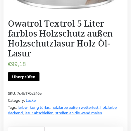
Owatrol Textrol 5 Liter
farblos Holzschutz außen
Holzschutzlasur Holz Öl-
Lasur
€
99,18
Überprüfen
SKU:
7c4b170e246e
Category:
Lacke
Tags:
farbwirkung türkis
,
holzfarbe außen wetterfest
,
holzfarbe
deckend
,
lasur abschleifen
,
streifen an die wand malen