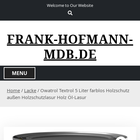
S
Welcome to Our Website
k
i
p
t
FRANK-HOFMANN-
o
c
MDB.DE
o
n
t
MENU
e
n
Home
/
Lacke
/ Owatrol Textrol 5 Liter farblos Holzschutz
t
außen Holzschutzlasur Holz Öl-Lasur