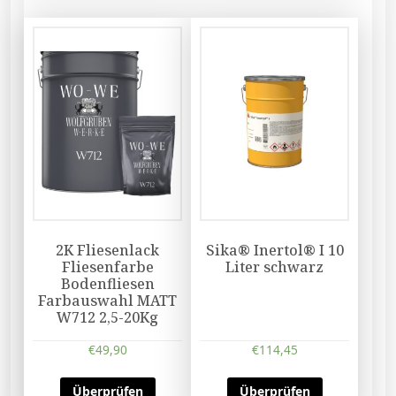
2K Fliesenlack
Sika® Inertol® I 10
Fliesenfarbe
Liter schwarz
Bodenfliesen
Farbauswahl MATT
W712 2,5-20Kg
€
49,90
€
114,45
Überprüfen
Überprüfen