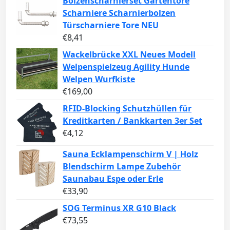
Bolzenscharnierset Gartentore
Scharniere Scharnierbolzen
Türscharniere Tore NEU
€
8,41
Wackelbrücke XXL Neues Modell
Welpenspielzeug Agility Hunde
Welpen Wurfkiste
€
169,00
RFID-Blocking Schutzhüllen für
Kreditkarten / Bankkarten 3er Set
€
4,12
Sauna Ecklampenschirm V | Holz
Blendschirm Lampe Zubehör
Saunabau Espe oder Erle
€
33,90
SOG Terminus XR G10 Black
€
73,55