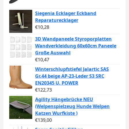
Siegenia Ecklager Eckband
Reparaturecklager
€
10,28
3D Wandpaneele Styroporplatten
Wandverkleidung 60x60cm Paneele
Große Auswahl
€
10,47
Winterschlupfstiefel Jalartic SAS
Gr.44 beige AP-23-Leder S3 SRC
EN20345 U. POWER
€
122,73
Agility Hängebrücke NEU
(Welpenspielzeug Hunde Welpen
Katzen Wurfkiste )
€
139,00