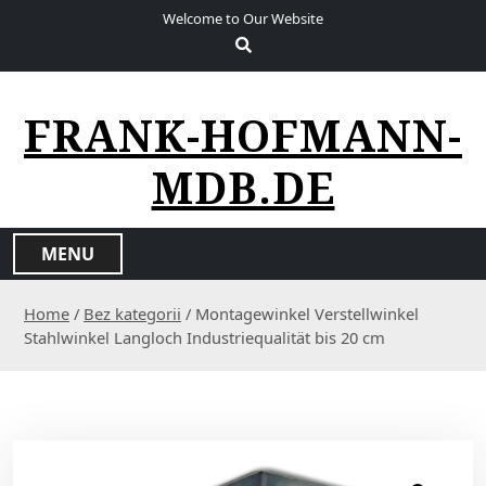
S
Welcome to Our Website
k
i
p
t
FRANK-HOFMANN-
o
c
MDB.DE
o
n
t
MENU
e
n
Home
/
Bez kategorii
/ Montagewinkel Verstellwinkel
t
Stahlwinkel Langloch Industriequalität bis 20 cm