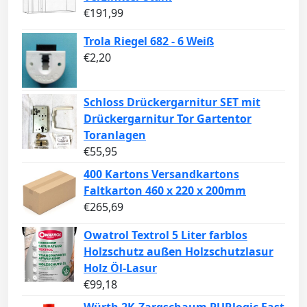
€
191,99
Trola Riegel 682 - 6 Weiß
€
2,20
Schloss Drückergarnitur SET mit
Drückergarnitur Tor Gartentor
Toranlagen
€
55,95
400 Kartons Versandkartons
Faltkarton 460 x 220 x 200mm
€
265,69
Owatrol Textrol 5 Liter farblos
Holzschutz außen Holzschutzlasur
Holz Öl-Lasur
€
99,18
Würth 2K-Zargschaum PURlogic Fast