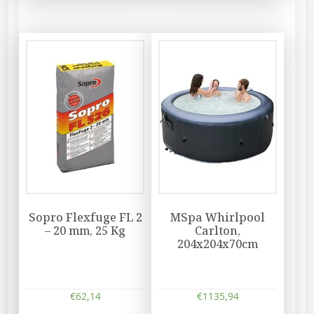
Sopro Flexfuge FL 2
MSpa Whirlpool
– 20 mm, 25 Kg
Carlton,
204x204x70cm
€
62,14
€
1135,94