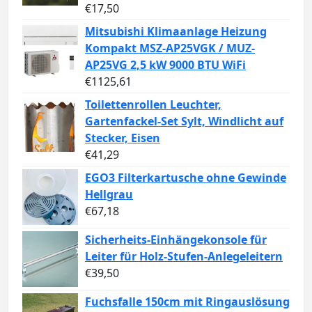
€
17,50
Mitsubishi Klimaanlage Heizung
Kompakt MSZ-AP25VGK / MUZ-
AP25VG 2,5 kW 9000 BTU WiFi
€
1125,61
Toilettenrollen Leuchter,
Gartenfackel-Set Sylt, Windlicht auf
Stecker, Eisen
€
41,29
EGO3 Filterkartusche ohne Gewinde
Hellgrau
€
67,18
Sicherheits-Einhängekonsole für
Leiter für Holz-Stufen-Anlegeleitern
€
39,50
Fuchsfalle 150cm mit Ringauslösung