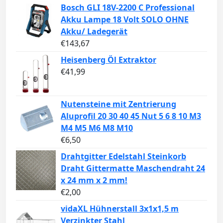
Bosch GLI 18V-2200 C Professional
Akku Lampe 18 Volt SOLO OHNE
Akku/ Ladegerät
€
143,67
Heisenberg Öl Extraktor
€
41,99
Nutensteine mit Zentrierung
Aluprofil 20 30 40 45 Nut 5 6 8 10 M3
M4 M5 M6 M8 M10
€
6,50
Drahtgitter Edelstahl Steinkorb
Draht Gittermatte Maschendraht 24
x 24 mm x 2 mm!
€
2,00
vidaXL Hühnerstall 3x1x1,5 m
Verzinkter Stahl