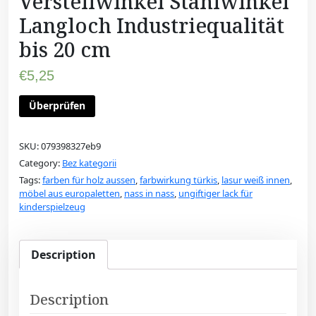
Verstellwinkel Stahlwinkel
Langloch Industriequalität
bis 20 cm
€
5,25
Überprüfen
SKU:
079398327eb9
Category:
Bez kategorii
Tags:
farben für holz aussen
,
farbwirkung türkis
,
lasur weiß innen
,
möbel aus europaletten
,
nass in nass
,
ungiftiger lack für
kinderspielzeug
Description
Description