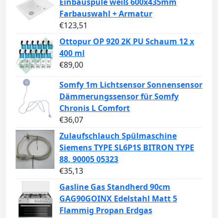
Einbauspüle weiß 600x435mm
Farbauswahl + Armatur
€
123,51
Ottopur OP 920 2K PU Schaum 12 x
400 ml
€
89,00
Somfy 1m Lichtsensor Sonnensensor
Dämmerungssensor für Somfy
Chronis L Comfort
€
36,07
Zulaufschlauch Spülmaschine
Siemens TYPE SL6P1S BITRON TYPE
88, 90005 05323
€
35,13
Gasline Gas Standherd 90cm
GAG90GOINX Edelstahl Matt 5
Flammig Propan Erdgas