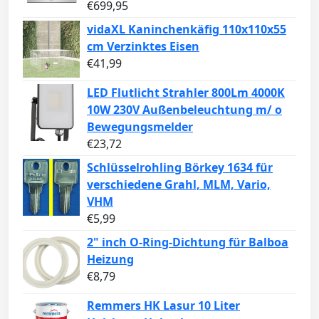
€
699,95
vidaXL Kaninchenkäfig 110x110x55
cm Verzinktes Eisen
€
41,99
LED Flutlicht Strahler 800Lm 4000K
10W 230V Außenbeleuchtung m/ o
Bewegungsmelder
€
23,72
Schlüsselrohling Börkey 1634 für
verschiedene Grahl, MLM, Vario,
VHM
€
5,99
2" inch O-Ring-Dichtung für Balboa
Heizung
€
8,79
Remmers HK Lasur 10 Liter