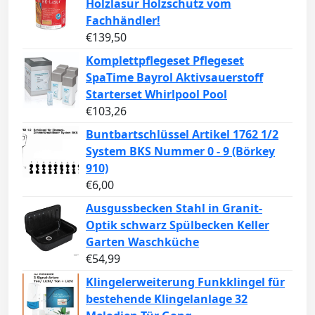
Holzlasur Holzschutz vom
Fachhändler!
€
139,50
Komplettpflegeset Pflegeset
SpaTime Bayrol Aktivsauerstoff
Starterset Whirlpool Pool
€
103,26
Buntbartschlüssel Artikel 1762 1/2
System BKS Nummer 0 - 9 (Börkey
910)
€
6,00
Ausgussbecken Stahl in Granit-
Optik schwarz Spülbecken Keller
Garten Waschküche
€
54,99
Klingelerweiterung Funkklingel für
bestehende Klingelanlage 32