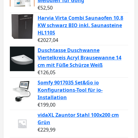
Melodien Tür Gong
€
52,50
Harvia Virta Combi Saunaofen 10,8
KW schwarz BIO inkl. Saunasteine
HL110S
€
2027,04
Duschtasse Duschwanne
Viertelkreis Acryl Brausewanne 14
cm mit Füße Schürze Weiß
€
126,05
Somfy 9017035 Set&Go io
Konfigurations-Tool für io-
Installation
€
199,00
vidaXL Zauntor Stahl 100x200 cm
Grün
€
229,99