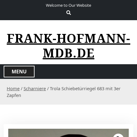
S
Welcome to Our Website
k
i
p
t
FRANK-HOFMANN-
o
c
MDB.DE
o
n
t
MENU
e
n
Home
/
Scharniere
/ Trola Schiebetürriegel 683 mit 3er
t
Zapfen