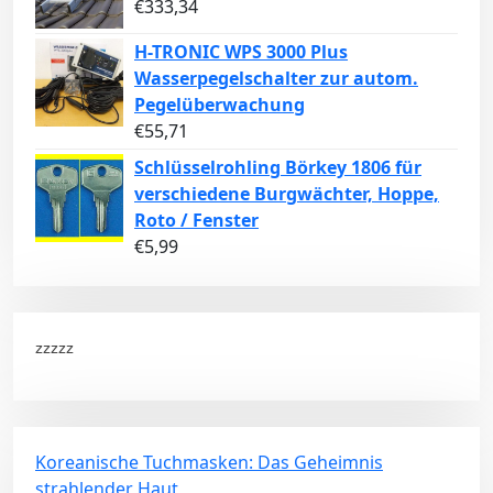
€
333,34
H-TRONIC WPS 3000 Plus
Wasserpegelschalter zur autom.
Pegelüberwachung
€
55,71
Schlüsselrohling Börkey 1806 für
verschiedene Burgwächter, Hoppe,
Roto / Fenster
€
5,99
zzzzz
Koreanische Tuchmasken: Das Geheimnis
strahlender Haut