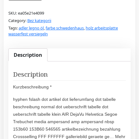
SKU:
ea05e21e4099
Category:
Bez kategorii
Tags:
adler legno öl
,
farbe schwedenhaus
,
holz arbeitsplatte
wasserfest versiegeln
Description
Description
Kurzbeschreibung *
hyphen fslash dot artikel dot lieferumfang dot tabelle
beschreibung normal dot ueberschrift tabelle dot
ueberschrift tabelle klein AIR DejaVu Helvetica Segoe
Trebuchet media ampersand amp ampersand nbsp
153b60 153B60 546565 artikelbezeichnung bezahlung
Crossselling FFF FFFFFF galleriebild geraete ge… Mehr