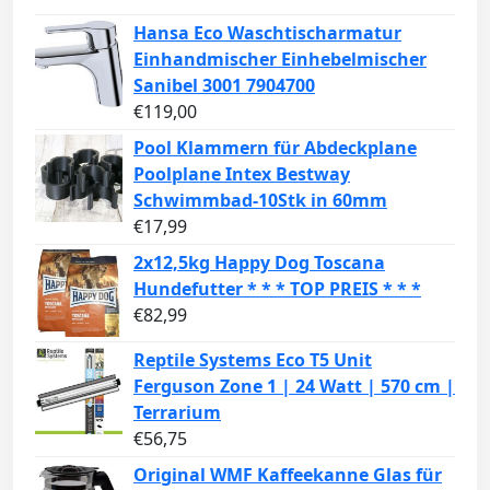
Hansa Eco Waschtischarmatur
Einhandmischer Einhebelmischer
Sanibel 3001 7904700
€
119,00
Pool Klammern für Abdeckplane
Poolplane Intex Bestway
Schwimmbad-10Stk in 60mm
€
17,99
2x12,5kg Happy Dog Toscana
Hundefutter * * * TOP PREIS * * *
€
82,99
Reptile Systems Eco T5 Unit
Ferguson Zone 1 | 24 Watt | 570 cm |
Terrarium
€
56,75
Original WMF Kaffeekanne Glas für