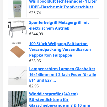
Whirlpoolduft Fichtennadel - 1 Liter
HDPE-Flasche mit Tropfverschluss
€
25,74
Spanferkelgrill Metzgergrill mit
elektrischem Antrieb
€
344,99
100 Stück Wellpapp-Faltkarton
Versandpackung Versandkarton
Pappkarton Faltpappe
€
33,95
Lampenschirm Lampen Glashalter
16x140mm mit 2-fach Feder für alle
E14 und E27 ...
€
2,95
Winddichtprofile (240 cm)
Bürstendichtung für
Glasschiebewände in 8 & 10 mm