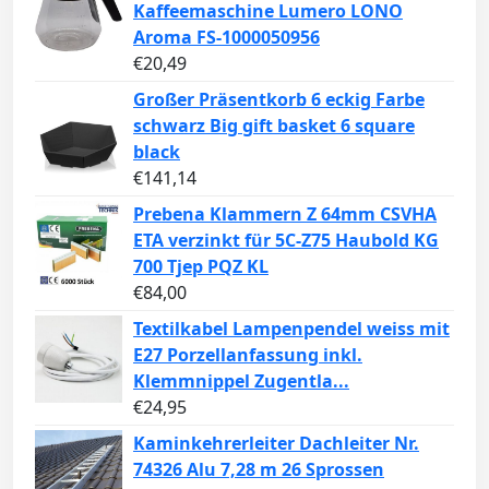
Kaffeemaschine Lumero LONO
Aroma FS-1000050956
€
20,49
Großer Präsentkorb 6 eckig Farbe
schwarz Big gift basket 6 square
black
€
141,14
Prebena Klammern Z 64mm CSVHA
ETA verzinkt für 5C-Z75 Haubold KG
700 Tjep PQZ KL
€
84,00
Textilkabel Lampenpendel weiss mit
E27 Porzellanfassung inkl.
Klemmnippel Zugentla...
€
24,95
Kaminkehrerleiter Dachleiter Nr.
74326 Alu 7,28 m 26 Sprossen