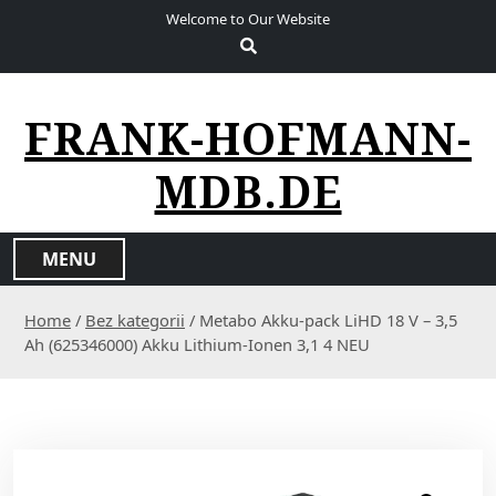
S
Welcome to Our Website
k
i
p
t
FRANK-HOFMANN-
o
c
MDB.DE
o
n
t
MENU
e
n
Home
/
Bez kategorii
/ Metabo Akku-pack LiHD 18 V – 3,5
t
Ah (625346000) Akku Lithium-Ionen 3,1 4 NEU