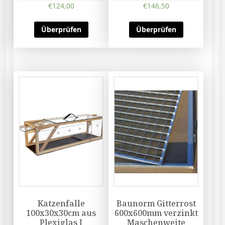
€
124,00
€
146,50
Überprüfen
Überprüfen
Katzenfalle
Baunorm Gitterrost
100x30x30cm aus
600x600mm verzinkt
Plexiglas I
Maschenweite