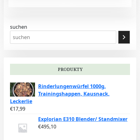
suchen
PRODUKTY
Rinderlungenwürfel 1000g,
Trainingshappen, Kausnack,
Leckerlie
€
17,99
Explorian E310 Blender/ Standmixer
€
495,10