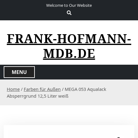
S
Welcome to Our Website
k
i
p
t
FRANK-HOFMANN-
o
c
MDB.DE
o
n
t
MENU
e
n
Home
/
Farben für Außen
/ MEGA 053 Aqualack
t
Absperrgrund 12,5 Liter weiß