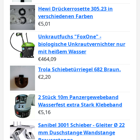
Hewi Drückerrosette 305.23 in
verschiedenen Farben
€
5,01
Unkrautfuchs "FoxOne" -
biologische Unkrautvernichter nur
mit heißem Wasser
€
464,09
Trola Schiebetürriegel 682 Braun.
€
2,20
2 Stück 10m Panzergewebeband
Wasserfest extra Stark Klebeband
€
5,16
Sanibel 3001 Schieber - Gleiter Ø 22
mm Duschstange Wandstange
Brausestange