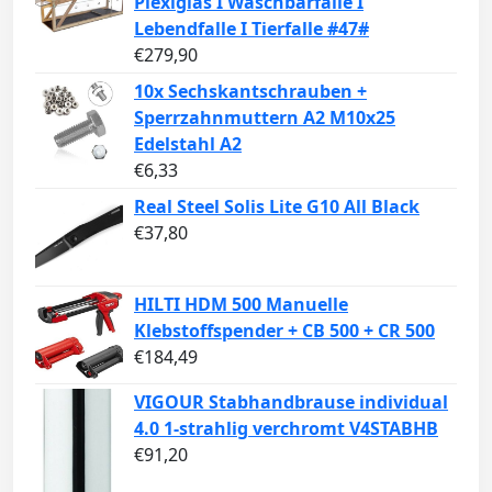
Plexiglas I Waschbärfalle I
Lebendfalle I Tierfalle #47#
€
279,90
10x Sechskantschrauben +
Sperrzahnmuttern A2 M10x25
Edelstahl A2
€
6,33
Real Steel Solis Lite G10 All Black
€
37,80
HILTI HDM 500 Manuelle
Klebstoffspender + CB 500 + CR 500
€
184,49
VIGOUR Stabhandbrause individual
4.0 1-strahlig verchromt V4STABHB
€
91,20