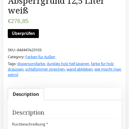
Absperrgrund 12,5 Liter
weiß
€
276,85
Überprüfen
SKU:
d4d447e23103
Category:
Farben für Außen
Tags:
dispersonsfarbe
,
dunkles holz hell lasieren
,
farbe für holz
draussen
,
schlafzimmer streichen
,
wand abkleben
,
wie mischt man
petrol
Description
Description
Kurzbeschreibung *