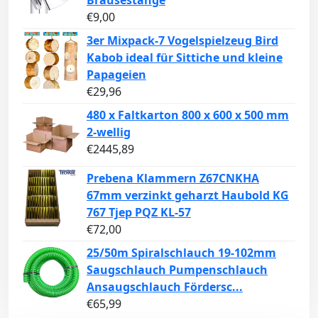
€
9,00
3er Mixpack-7 Vogelspielzeug Bird
Kabob ideal für Sittiche und kleine
Papageien
€
29,96
480 x Faltkarton 800 x 600 x 500 mm
2-wellig
€
2445,89
Prebena Klammern Z67CNKHA
67mm verzinkt geharzt Haubold KG
767 Tjep PQZ KL-57
€
72,00
25/50m Spiralschlauch 19-102mm
Saugschlauch Pumpenschlauch
Ansaugschlauch Fördersc...
€
65,99