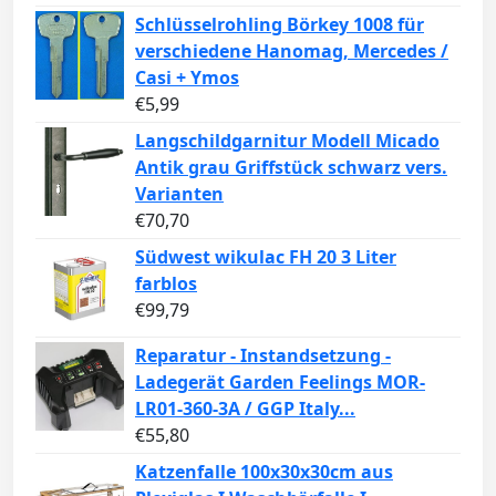
Schlüsselrohling Börkey 1008 für
verschiedene Hanomag, Mercedes /
Casi + Ymos
€
5,99
Langschildgarnitur Modell Micado
Antik grau Griffstück schwarz vers.
Varianten
€
70,70
Südwest wikulac FH 20 3 Liter
farblos
€
99,79
Reparatur - Instandsetzung -
Ladegerät Garden Feelings MOR-
LR01-360-3A / GGP Italy...
€
55,80
Katzenfalle 100x30x30cm aus