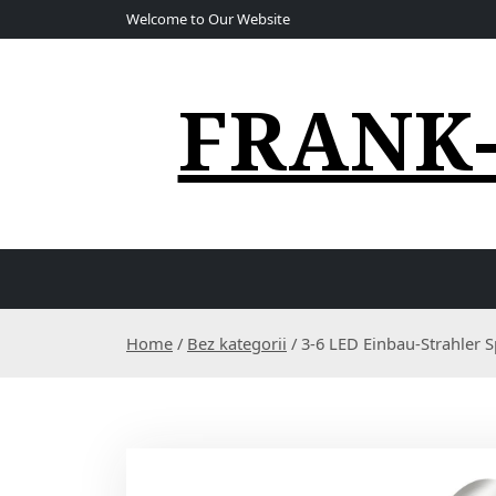
S
Welcome to Our Website
k
i
p
FRANK
t
o
c
o
n
t
e
n
t
Home
/
Bez kategorii
/ 3-6 LED Einbau-Strahler 