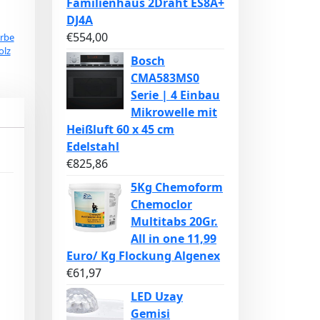
Familienhaus 2Draht ES8A+
DJ4A
€
554,00
arbe
olz
Bosch
CMA583MS0
Serie | 4 Einbau
Mikrowelle mit
Heißluft 60 x 45 cm
Edelstahl
€
825,86
5Kg Chemoform
Chemoclor
Multitabs 20Gr.
All in one 11,99
Euro/ Kg Flockung Algenex
€
61,97
LED Uzay
Gemisi