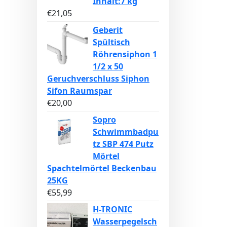
Inhalt:7 kg
€
21,05
Geberit
Spültisch
Röhrensiphon 1
1/2 x 50
Geruchverschluss Siphon
Sifon Raumspar
€
20,00
Sopro
Schwimmbadpu
tz SBP 474 Putz
Mörtel
Spachtelmörtel Beckenbau
25KG
€
55,99
H-TRONIC
Wasserpegelsch