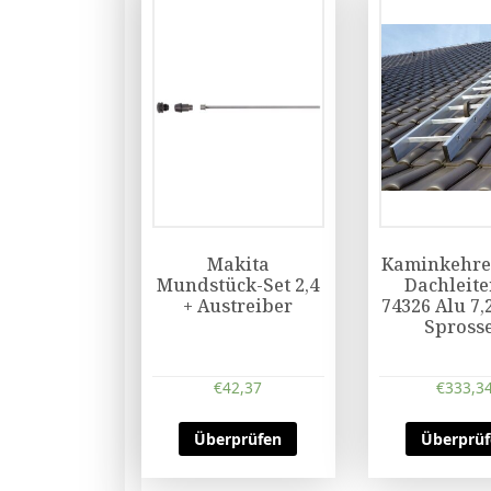
Makita
Kaminkehrer
Mundstück-Set 2,4
Dachleite
+ Austreiber
74326 Alu 7,
Spross
€
42,37
€
333,3
Überprüfen
Überprü