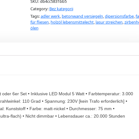
SKU:
db4cc5831bb5
Category:
Bez kategorii
Tags:
adler werk
,
betonwand versiegeln
,
dipersionsfarbe
,
f
für fliesen
,
holzöl lebensmittelecht
,
lasur streichen
,
zirbenh
ölen
t oder 6er Set • Inklusive LED Modul 5 Watt • Farbtemperatur: 3.000
rahlwinkel: 110 Grad • Spannung: 230V [kein Trafo erforderlich] •
ial: Kunststoff • Farbe: matt-nickel • Durchmesser: 75 mm •
ltra-flach) • Nicht dimmbar • Lebensdauer ca.: 20.000 Stunden