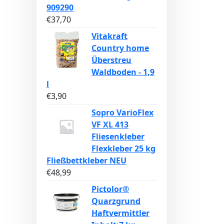
909290
€
37,70
Vitakraft
Country home
Überstreu
Waldboden - 1,9
l
€
3,90
Sopro VarioFlex
VF XL 413
Fliesenkleber
Flexkleber 25 kg
Fließbettkleber NEU
€
48,99
Pictolor®
Quarzgrund
Haftvermittler