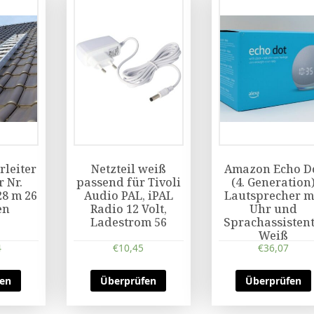
leiter
Netzteil weiß
Amazon Echo D
r Nr.
passend für Tivoli
(4. Generation
28 m 26
Audio PAL, iPAL
Lautsprecher m
en
Radio 12 Volt,
Uhr und
Ladestrom 56
Sprachassistent
Weiß
4
€
10,45
€
36,07
fen
Überprüfen
Überprüfen