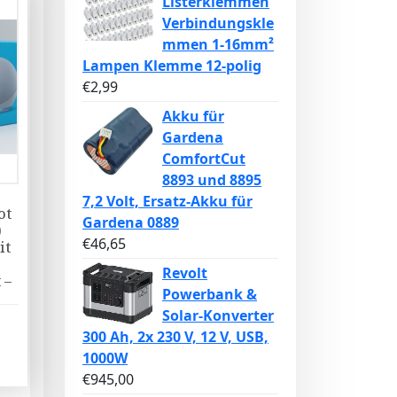
Listerklemmen
Verbindungskle
mmen 1-16mm²
Lampen Klemme 12-polig
€
2,99
Akku für
Gardena
ComfortCut
8893 und 8895
7,2 Volt, Ersatz-Akku für
ot
Gardena 0889
)
€
46,65
it
Revolt
 –
Powerbank &
Solar-Konverter
300 Ah, 2x 230 V, 12 V, USB,
1000W
€
945,00