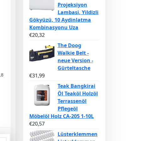
Projeksiyon
Lambasi, Yildizli
Gökyüzü, 10 Aydinlatma
Kombinasyonu Uza
€
20,32
The Doog
Walkie Belt -
neue Version -
Gürteltasche
€
31,99
18
Teak Bangkirai
Öl Teaköl Holzöl
Terrassenöl
Pflegeöl
Möbelöl Holz CA-205 1-10L
€
20,57
Lüsterklemmen