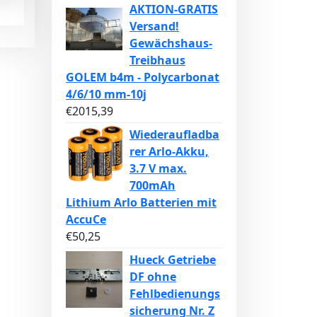
AKTION-GRATIS
Versand!
Gewächshaus-
Treibhaus
GOLEM b4m - Polycarbonat
4/6/10 mm-10j
€
2015,39
Wiederaufladba
rer Arlo-Akku,
3.7 V max.
700mAh
Lithium Arlo Batterien mit
AccuCe
€
50,25
Hueck Getriebe
DF ohne
Fehlbedienungs
sicherung Nr. Z