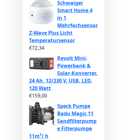
Schwaiger
Smart Home 4
in 1
Mehrfachsensor
Z-Wave Plus Licht
Temperatursensor
€
72,34
Revolt Mini-
Powerbank &
Solar-Konverter,
24 Ah, 12/230 V, USB, LED,
120 Watt
€
159,00
Speck Pumpe
Badu Magic 11
Sandfilterpump
e Filterpumpe
11m³/ h