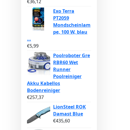
€
36,12
Exo Terra
PT2059
Mondscheinlam
pe, 100 W, blau
…
€
5,99
Poolroboter Gre
RBR60 Wet
Runner
Poolreiniger
Akku Kabellos
Bodenreiniger
€
257,37
LionSteel ROK
Damast Blue
€
435,60