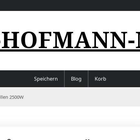
-HOFMANN-
Speichern
Blog
Korb
ellen 2500W