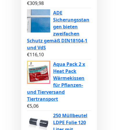
€
309,98
ADE
Sicherungsstan
gen bieten
zweifachen
Schutz gemäß DIN18104-1
und VdS
€
116,10
Aqua Pack 2 x
Heat Pack
Wärmekissen
für Pflanzen-
und Tierversand
Tiertransport
€
5,06
250 Müllbeutel
LDPE Folie 120
Liter mit