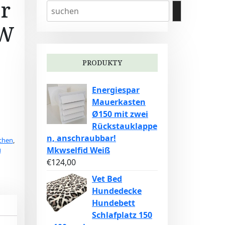
r
0W
PRODUKTY
Energiespar
Mauerkasten
Ø150 mit zwei
Rückstauklappe
n, anschraubbar!
ichen
,
Mkwselfid Weiß
u
€
124,00
Vet Bed
Hundedecke
Hundebett
Schlafplatz 150