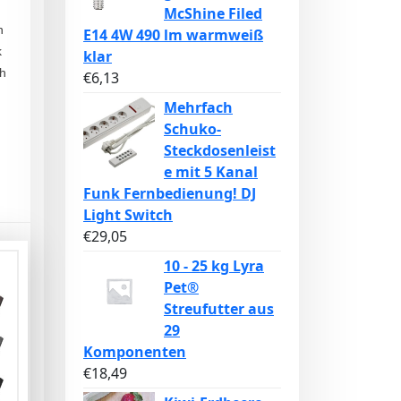
McShine Filed
n
E14 4W 490 lm warmweiß
k
klar
ch
€
6,13
Mehrfach
Schuko-
Steckdosenleist
e mit 5 Kanal
Funk Fernbedienung! DJ
Light Switch
€
29,05
10 - 25 kg Lyra
Pet®
Streufutter aus
29
Komponenten
€
18,49