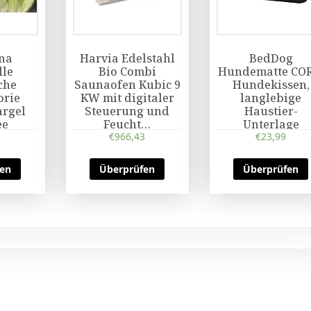
na
Harvia Edelstahl
BedDog
lle
Bio Combi
Hundematte COR
sche
Saunaofen Kubic 9
Hundekissen,
orie
KW mit digitaler
langlebige
rgel
Steuerung und
Haustier-
ee
Feucht…
Unterlage
lla
€
966,43
€
23,99
fen
Überprüfen
Überprüfen