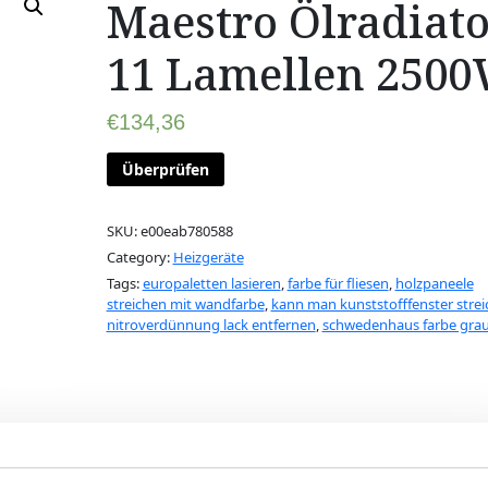
Maestro Ölradiato
11 Lamellen 250
€
134,36
Überprüfen
SKU:
e00eab780588
Category:
Heizgeräte
Tags:
europaletten lasieren
,
farbe für fliesen
,
holzpaneele
streichen mit wandfarbe
,
kann man kunststofffenster stre
nitroverdünnung lack entfernen
,
schwedenhaus farbe gra