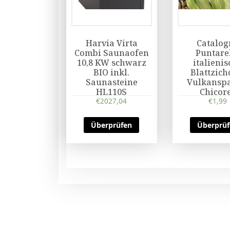
Harvia Virta
Catalog
Combi Saunaofen
Puntare
10,8 KW schwarz
italieni
BIO inkl.
Blattzich
Saunasteine
Vulkanspa
HL110S
Chicor
€
2027,04
Puntare
€
1,99
Überprüfen
Überprü