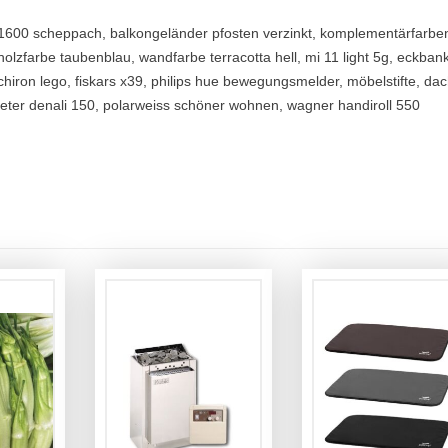
mf1600 scheppach, balkongeländer pfosten verzinkt, komplementärfarbe
olzfarbe taubenblau, wandfarbe terracotta hell, mi 11 light 5g, eckban
chiron lego, fiskars x39, philips hue bewegungsmelder, möbelstifte, da
, keter denali 150, polarweiss schöner wohnen, wagner handiroll 550