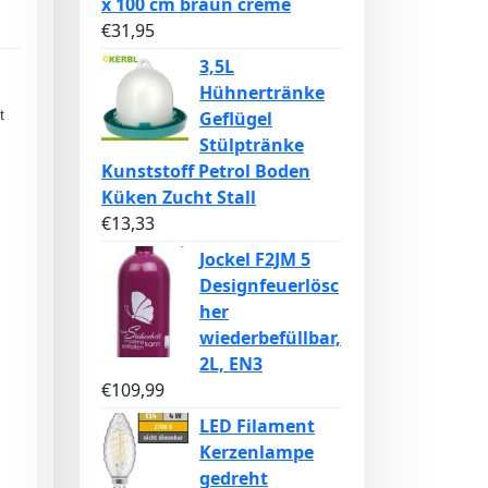
x 100 cm braun creme
€
31,95
3,5L
Hühnertränke
t
Geflügel
Stülptränke
Kunststoff Petrol Boden
Küken Zucht Stall
€
13,33
Jockel F2JM 5
Designfeuerlösc
her
wiederbefüllbar,
2L, EN3
€
109,99
LED Filament
Kerzenlampe
gedreht