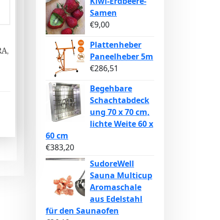
Kiwi-Erdbeere-
Samen
€
9,00
Plattenheber
A,
Paneelheber 5m
€
286,51
Begehbare
Schachtabdeck
ung 70 x 70 cm,
lichte Weite 60 x
60 cm
€
383,20
SudoreWell
Sauna Multicup
Aromaschale
aus Edelstahl
für den Saunaofen