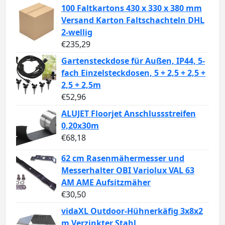
100 Faltkartons 430 x 330 x 380 mm
Versand Karton Faltschachteln DHL
2-wellig
€
235,29
Gartensteckdose für Außen, IP44, 5-
fach Einzelsteckdosen, 5 + 2,5 + 2,5 +
2,5 + 2,5m
€
52,96
ALUJET Floorjet Anschlussstreifen
0,20x30m
€
68,18
62 cm Rasenmähermesser und
Messerhalter OBI Variolux VAL 63
AM AME Aufsitzmäher
€
30,50
vidaXL Outdoor-Hühnerkäfig 3x8x2
m Verzinkter Stahl