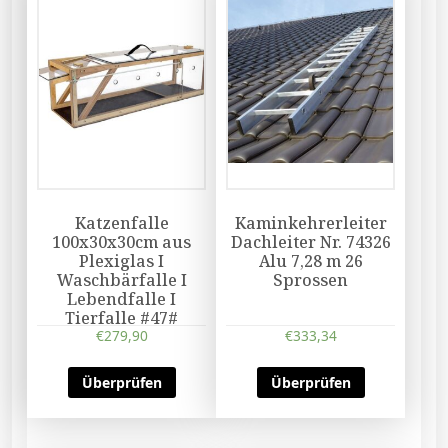
Katzenfalle
Kaminkehrerleiter
100x30x30cm aus
Dachleiter Nr. 74326
Plexiglas I
Alu 7,28 m 26
Waschbärfalle I
Sprossen
Lebendfalle I
Tierfalle #47#
€
279,90
€
333,34
Überprüfen
Überprüfen