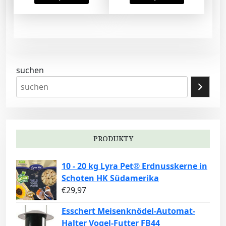
suchen
PRODUKTY
10 - 20 kg Lyra Pet® Erdnusskerne in
Schoten HK Südamerika
€
29,97
Esschert Meisenknödel-Automat-
Halter Vogel-Futter FB44