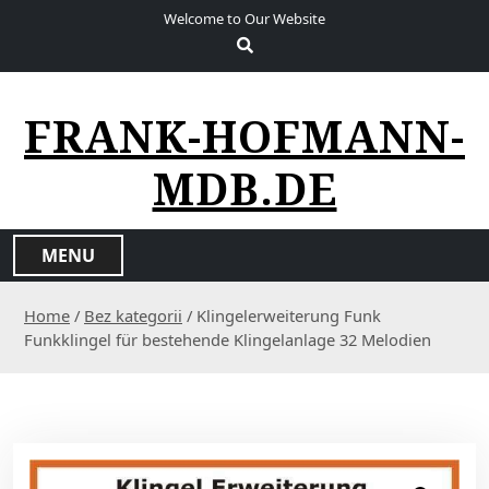
S
Welcome to Our Website
k
i
p
t
FRANK-HOFMANN-
o
c
MDB.DE
o
n
t
MENU
e
n
Home
/
Bez kategorii
/ Klingelerweiterung Funk
t
Funkklingel für bestehende Klingelanlage 32 Melodien