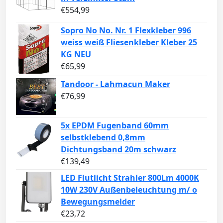
€
554,99
Sopro No No. Nr. 1 Flexkleber 996
weiss weiß Fliesenkleber Kleber 25
KG NEU
€
65,99
Tandoor - Lahmacun Maker
€
76,99
5x EPDM Fugenband 60mm
selbstklebend 0,8mm
Dichtungsband 20m schwarz
€
139,49
LED Flutlicht Strahler 800Lm 4000K
10W 230V Außenbeleuchtung m/ o
Bewegungsmelder
€
23,72