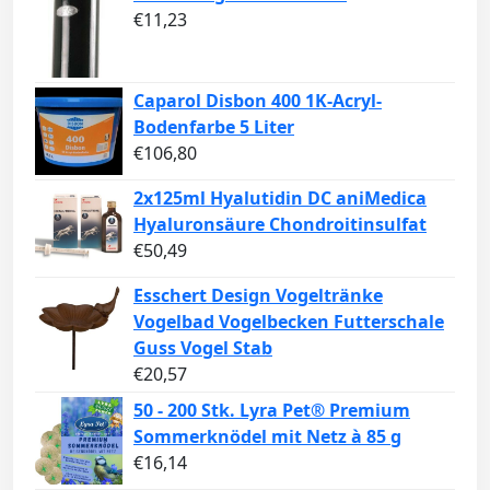
€
11,23
Caparol Disbon 400 1K-Acryl-
Bodenfarbe 5 Liter
€
106,80
2x125ml Hyalutidin DC aniMedica
Hyaluronsäure Chondroitinsulfat
€
50,49
Esschert Design Vogeltränke
Vogelbad Vogelbecken Futterschale
Guss Vogel Stab
€
20,57
50 - 200 Stk. Lyra Pet® Premium
Sommerknödel mit Netz à 85 g
€
16,14