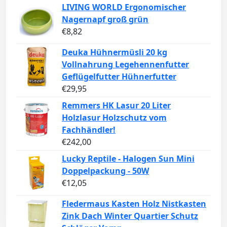
LIVING WORLD Ergonomischer
Nagernapf groß grün
€
8,82
Deuka Hühnermüsli 20 kg
Vollnahrung Legehennenfutter
Geflügelfutter Hühnerfutter
€
29,95
Remmers HK Lasur 20 Liter
Holzlasur Holzschutz vom
Fachhändler!
€
242,00
Lucky Reptile - Halogen Sun Mini
Doppelpackung - 50W
€
12,05
Fledermaus Kasten Holz Nistkasten
Zink Dach Winter Quartier Schutz