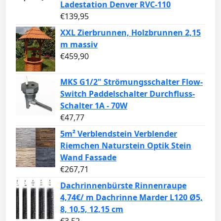
Ladestation Denver RVC-110
€
139,95
XXL Zierbrunnen, Holzbrunnen 2,15
m massiv
€
459,90
MKS G1/2" Strömungsschalter Flow-
Switch Paddelschalter Durchfluss-
Schalter 1A - 70W
€
47,77
5m² Verblendstein Verblender
Riemchen Naturstein Optik Stein
Wand Fassade
€
267,71
Dachrinnenbürste Rinnenraupe
4,74€/ m Dachrinne Marder L120 Ø5,
8, 10,5, 12,15 cm
€
3,52