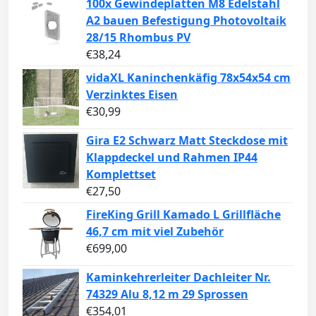
100x Gewindeplatten M8 Edelstahl
A2 bauen Befestigung Photovoltaik
28/15 Rhombus PV
€
38,24
vidaXL Kaninchenkäfig 78x54x54 cm
Verzinktes Eisen
€
30,99
Gira E2 Schwarz Matt Steckdose mit
Klappdeckel und Rahmen IP44
Komplettset
€
27,50
FireKing Grill Kamado L Grillfläche
46,7 cm mit viel Zubehör
€
699,00
Kaminkehrerleiter Dachleiter Nr.
74329 Alu 8,12 m 29 Sprossen
€
354,01