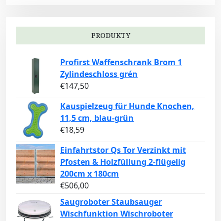
PRODUKTY
Profirst Waffenschrank Brom 1
Zylindeschloss grén
€
147,50
Kauspielzeug für Hunde Knochen,
11,5 cm, blau-grün
€
18,59
Einfahrtstor Qs Tor Verzinkt mit
Pfosten & Holzfüllung 2-flügelig
200cm x 180cm
€
506,00
Saugroboter Staubsauger
Wischfunktion Wischroboter