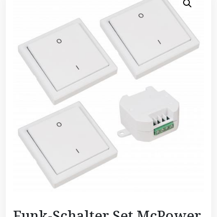
Funk-Schalter Set McPower