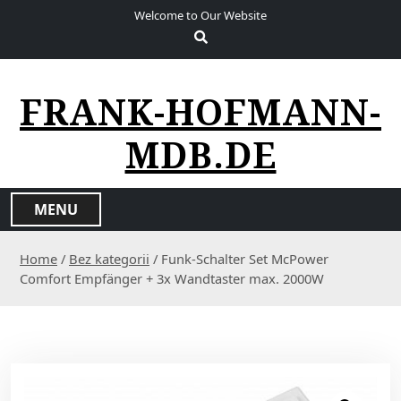
S
Welcome to Our Website
k
i
p
t
FRANK-HOFMANN-
o
c
MDB.DE
o
n
t
MENU
e
n
Home
/
Bez kategorii
/ Funk-Schalter Set McPower
t
Comfort Empfänger + 3x Wandtaster max. 2000W