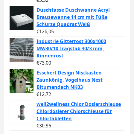
Duschtasse Duschwanne Acryl
Brausewanne 14 cm mit Füße
Schürze Quadrat Weiß
€
126,05
Industrie Gitterrost 300x1000
MW30/10 Tragstab 30/3 mm,
Rinnenrost
€
73,00
Esschert Design Nistkasten
Zaunkönig, Vogelhaus Nest
Bitumendach NK03
€
12,72
well2wellness Chlor Dosierschleuse
Chlordosierer Chlorschleuse für
Chlortabletten
€
30,96