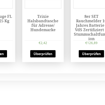
uge FL
Trixie
8er SET
 25 Kg
Halsbandtasche
Rauchmelder 1
für Adresse/
Jahres Batterie
Hundemarke
VdS Zertifiziert
Stummschaltfun
ion
€
2,42
€
126,89
fen
Überprüfen
Überprüfen