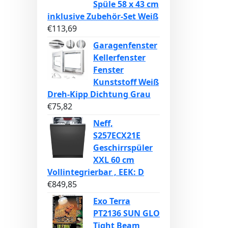
Spüle 58 x 43 cm
inklusive Zubehör-Set Weiß
€
113,69
Garagenfenster
Kellerfenster
Fenster
Kunststoff Weiß
Dreh-Kipp Dichtung Grau
€
75,82
Neff,
S257ECX21E
Geschirrspüler
XXL 60 cm
Vollintegrierbar , EEK: D
€
849,85
Exo Terra
PT2136 SUN GLO
Tight Beam