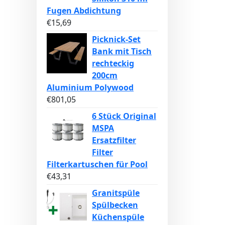
Fugen Abdichtung
€
15,69
Picknick-Set
Bank mit Tisch
rechteckig
200cm
Aluminium Polywood
€
801,05
6 Stück Original
MSPA
Ersatzfilter
Filter
Filterkartuschen für Pool
€
43,31
Granitspüle
Spülbecken
Küchenspüle