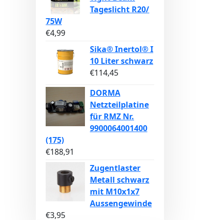
Tageslicht R20/
75W
€
4,99
Sika® Inertol® I
10 Liter schwarz
€
114,45
DORMA
Netzteilplatine
für RMZ Nr.
9900064001400
(175)
€
188,91
Zugentlaster
Metall schwarz
mit M10x1x7
Aussengewinde
€
3,95