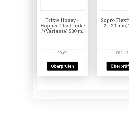
Trixie Honey +
Sopro Flexf
Hopper Glastränke
2 – 20 mm,
/ (Variante) 500 ml
€
9,69
€
62,14
Überprüfen
Überprü