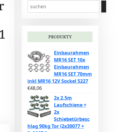
r
1
PRODUKTY
Einbaurahmen
MR16 SET 10x
Einbaurahmen
MR16 SET 70mm
inkl MR16 12V Sockel 5227
€
48,06
2x 2,5m
Laufschiene +
2x
Schiebetürbesc
hlag 90kg Tor (2x30077 +