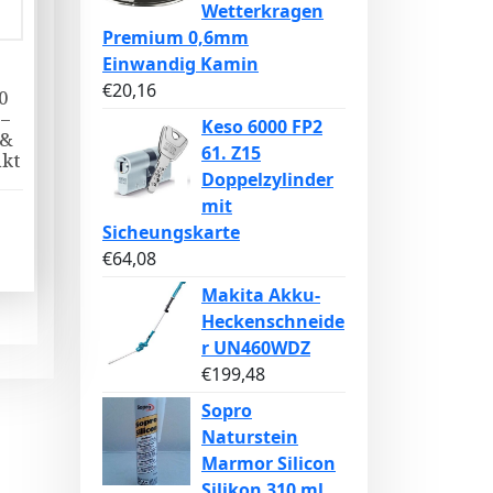
Wetterkragen
Premium 0,6mm
Einwandig Kamin
€
20,16
0
 –
Keso 6000 FP2
 &
61. Z15
kt
Doppelzylinder
mit
Sicheungskarte
€
64,08
Makita Akku-
Heckenschneide
r UN460WDZ
€
199,48
Sopro
Naturstein
Marmor Silicon
Silikon 310 ml