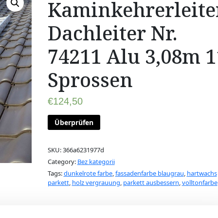
Kaminkehrerleite
Dachleiter Nr.
74211 Alu 3,08m 1
Sprossen
€
124,50
Überprüfen
SKU:
366a6231977d
Category:
Bez kategorii
Tags:
dunkelrote farbe
,
fassadenfarbe blaugrau
,
hartwachs
parkett
,
holz vergrauung
,
parkett ausbessern
,
volltonfarbe