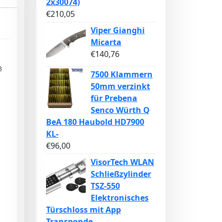
2x30074)
€
210,05
Viper Gianghi
Micarta
€
140,76
8
7500 Klammern
50mm verzinkt
für Prebena
Senco Würth Q
BeA 180 Haubold HD7900
KL-
€
96,00
VisorTech WLAN
Schließzylinder
TSZ-550
Elektronisches
Türschloss mit App
Transponde