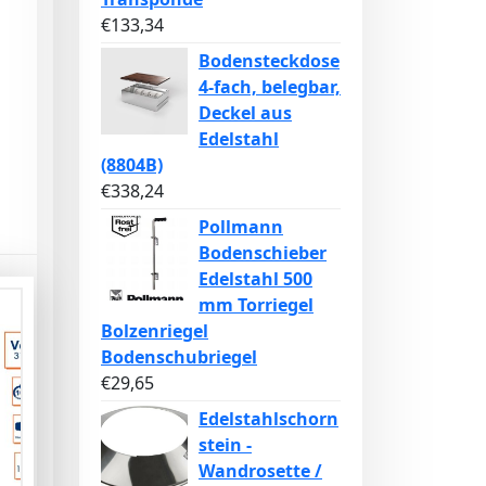
€
133,34
Bodensteckdose
4-fach, belegbar,
Deckel aus
Edelstahl
(8804B)
€
338,24
Pollmann
Bodenschieber
Edelstahl 500
mm Torriegel
Bolzenriegel
Bodenschubriegel
€
29,65
Edelstahlschorn
stein -
Wandrosette /