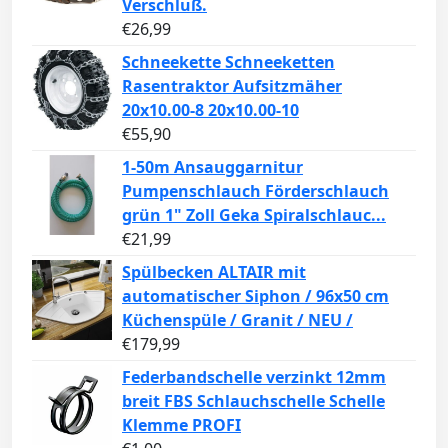
Verschluß.
€
26,99
Schneekette Schneeketten
Rasentraktor Aufsitzmäher
20x10.00-8 20x10.00-10
€
55,90
1-50m Ansauggarnitur
Pumpenschlauch Förderschlauch
grün 1" Zoll Geka Spiralschlauc...
€
21,99
Spülbecken ALTAIR mit
automatischer Siphon / 96x50 cm
Küchenspüle / Granit / NEU /
€
179,99
Federbandschelle verzinkt 12mm
breit FBS Schlauchschelle Schelle
Klemme PROFI