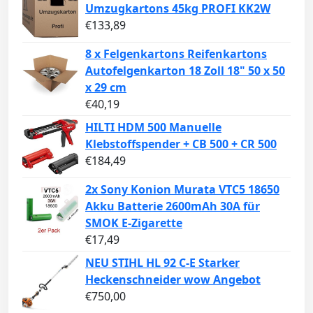
Umzugkartons 45kg PROFI KK2W
€
133,89
8 x Felgenkartons Reifenkartons
Autofelgenkarton 18 Zoll 18" 50 x 50
x 29 cm
€
40,19
HILTI HDM 500 Manuelle
Klebstoffspender + CB 500 + CR 500
€
184,49
2x Sony Konion Murata VTC5 18650
Akku Batterie 2600mAh 30A für
SMOK E-Zigarette
€
17,49
NEU STIHL HL 92 C-E Starker
Heckenschneider wow Angebot
€
750,00