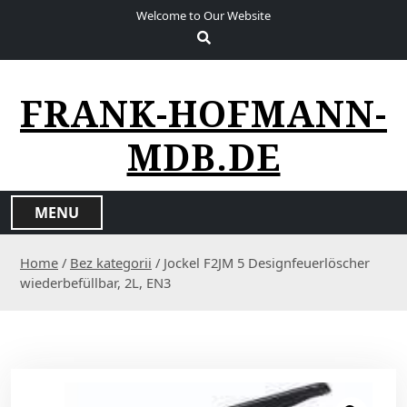
S
Welcome to Our Website
k
i
p
t
FRANK-HOFMANN-
o
c
MDB.DE
o
n
t
MENU
e
n
Home
/
Bez kategorii
/ Jockel F2JM 5 Designfeuerlöscher
t
wiederbefüllbar, 2L, EN3