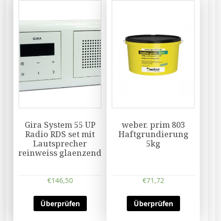
Gira System 55 UP
weber. prim 803
Radio RDS set mit
Haftgrundierung
Lautsprecher
5kg
reinweiss glaenzend
€
146,50
€
71,72
Überprüfen
Überprüfen