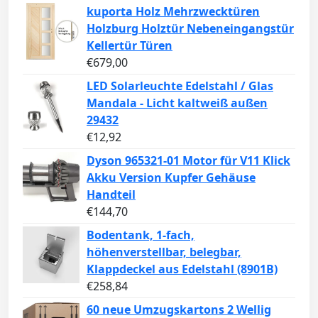
kuporta Holz Mehrzwecktüren
Holzburg Holztür Nebeneingangstür
Kellertür Türen
€
679,00
LED Solarleuchte Edelstahl / Glas
Mandala - Licht kaltweiß außen
29432
€
12,92
Dyson 965321-01 Motor für V11 Klick
Akku Version Kupfer Gehäuse
Handteil
€
144,70
Bodentank, 1-fach,
höhenverstellbar, belegbar,
Klappdeckel aus Edelstahl (8901B)
€
258,84
60 neue Umzugskartons 2 Wellig