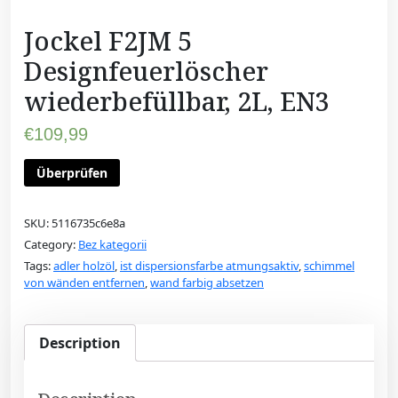
Jockel F2JM 5
Designfeuerlöscher
wiederbefüllbar, 2L, EN3
€
109,99
Überprüfen
SKU:
5116735c6e8a
Category:
Bez kategorii
Tags:
adler holzöl
,
ist dispersionsfarbe atmungsaktiv
,
schimmel
von wänden entfernen
,
wand farbig absetzen
Description