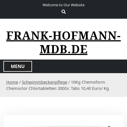
S
Welcome to Our Website
k
i
p
t
FRANK-HOFMANN-
o
c
MDB.DE
o
n
t
MENU
e
n
Home
/
Schwimmbeckenpflege
/ 10Kg Chemoform
t
Chemoclor Chlortabletten 200Gr. Tabs 10,40 Euro/ Kg