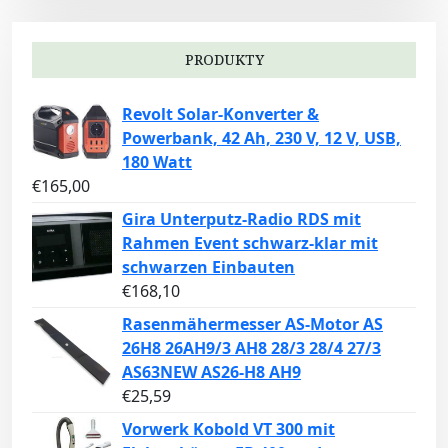
PRODUKTY
Revolt Solar-Konverter &
Powerbank, 42 Ah, 230 V, 12 V, USB,
180 Watt
€
165,00
Gira Unterputz-Radio RDS mit
Rahmen Event schwarz-klar mit
schwarzen Einbauten
€
168,10
Rasenmähermesser AS-Motor AS
26H8 26AH9/3 AH8 28/3 28/4 27/3
AS63NEW AS26-H8 AH9
€
25,59
Vorwerk Kobold VT 300 mit