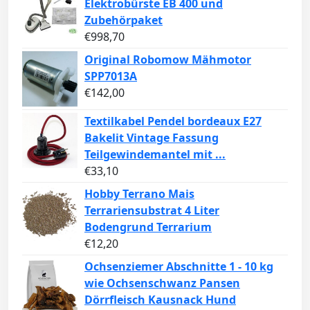
Elektrobürste EB 400 und
Zubehörpaket
€
998,70
Original Robomow Mähmotor
SPP7013A
€
142,00
Textilkabel Pendel bordeaux E27
Bakelit Vintage Fassung
Teilgewindemantel mit ...
€
33,10
Hobby Terrano Mais
Terrariensubstrat 4 Liter
Bodengrund Terrarium
€
12,20
Ochsenziemer Abschnitte 1 - 10 kg
wie Ochsenschwanz Pansen
Dörrfleisch Kausnack Hund