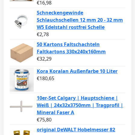
€
16,98
Schneckengewinde
Schlauchschellen 12 mm 20 - 32 mm
W5 Edelstahl rostfrei Schelle
€
2,78
50 Kartons Faltschachteln
Faltkartons 330x240x160mm
€
32,29
Kora Koralan Außenfarbe 10 Liter
€
180,65
10er-Set Calgary | Hauptschiene |
Weiß | 24x32x3750mm | Tragprofil |
Mineral Faser A
€
75,80
original DeWALT Hobelmesser 82