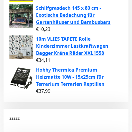
Schilfgrasdach 145 x 80 cm -
Exotische Bedachung für
Gartenhäuser und Bambusbars
€
10,23
10m VLIES TAPETE Rolle
Kinderzimmer Lastkraftwagen
Bagger Kräne Räder XXL1558
€
34,11
Hobby Thermica Premium
Heizmatte 10W - 15x25cm für
Terrarium Terrarien Reptilien
€
37,99
zzzzz