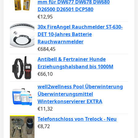
mm für DW677 DW678 DW680
D26500 D26501 DCP580
€
12,95
30x FireAngel Rauchmelder ST-630-
DET 10-Jahres Batterie
Rauchwarnmelder
€
684,45
Antibell & Fertrainer Hunde
Erziehungshalsband bis 1000M
€
66,10
well2wellness Pool Überwinterung
Überwinterungsmittel
Winterkonservierer EXTRA
€
11,32
Telefonschloss von Trelock - Neu
€
8,72