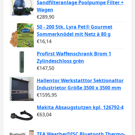
Sandfilteranlage Poolpumpe Filter +
Wagen
€
289,90
50 - 200 Stk. Lyra Pet® Gourmet
Sommerknödel mit Netz à 80 g
€
16,14
Profirst Waffenschrank Brom 1
Zylindeschloss grén
€
147,50
Hallentor Werkstatttor Sektionaltor
Industrietor Größe 3500 x 3500 mm
€
1595,95
Makita Absaugstutzen kpl, 126792-4
€
63,04
TFA WeatherDISC Bluetooth Thermo-