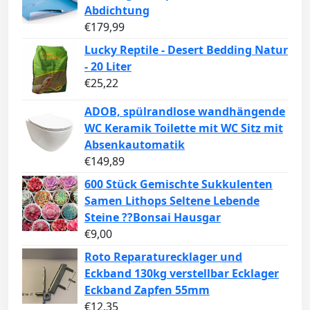
Abdichtung
€
179,99
Lucky Reptile - Desert Bedding Natur
- 20 Liter
€
25,22
ADOB, spülrandlose wandhängende
WC Keramik Toilette mit WC Sitz mit
Absenkautomatik
€
149,89
600 Stück Gemischte Sukkulenten
Samen Lithops Seltene Lebende
Steine ??Bonsai Hausgar
€
9,00
Roto Reparaturecklager und
Eckband 130kg verstellbar Ecklager
Eckband Zapfen 55mm
€
12,35