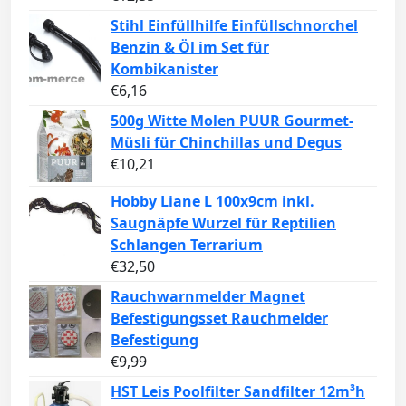
Stihl Einfüllhilfe Einfüllschnorchel
Benzin & Öl im Set für
Kombikanister
€
6,16
500g Witte Molen PUUR Gourmet-
Müsli für Chinchillas und Degus
€
10,21
Hobby Liane L 100x9cm inkl.
Saugnäpfe Wurzel für Reptilien
Schlangen Terrarium
€
32,50
Rauchwarnmelder Magnet
Befestigungsset Rauchmelder
Befestigung
€
9,99
HST Leis Poolfilter Sandfilter 12m³h