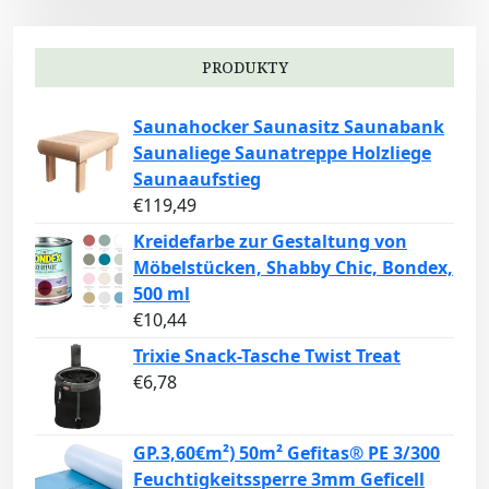
PRODUKTY
Saunahocker Saunasitz Saunabank
Saunaliege Saunatreppe Holzliege
Saunaaufstieg
€
119,49
Kreidefarbe zur Gestaltung von
Möbelstücken, Shabby Chic, Bondex,
500 ml
€
10,44
Trixie Snack-Tasche Twist Treat
€
6,78
GP.3,60€m²) 50m² Gefitas® PE 3/300
Feuchtigkeitssperre 3mm Geficell