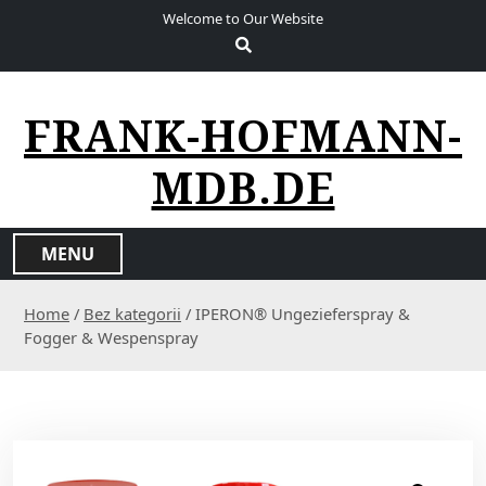
S
Welcome to Our Website
k
i
p
t
FRANK-HOFMANN-
o
c
MDB.DE
o
n
t
MENU
e
n
Home
/
Bez kategorii
/ IPERON® Ungezieferspray &
t
Fogger & Wespenspray