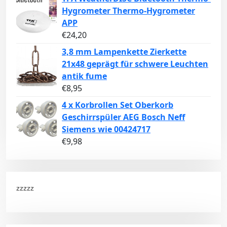
Hygrometer Thermo-Hygrometer
APP
€
24,20
3,8 mm Lampenkette Zierkette
21x48 geprägt für schwere Leuchten
antik fume
€
8,95
4 x Korbrollen Set Oberkorb
Geschirrspüler AEG Bosch Neff
Siemens wie 00424717
€
9,98
zzzzz