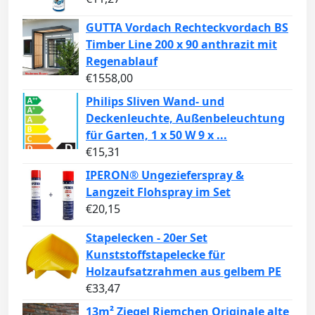
GUTTA Vordach Rechteckvordach BS
Timber Line 200 x 90 anthrazit mit
Regenablauf
€
1558,00
Philips Sliven Wand- und
Deckenleuchte, Außenbeleuchtung
für Garten, 1 x 50 W 9 x ...
€
15,31
IPERON® Ungezieferspray &
Langzeit Flohspray im Set
€
20,15
Stapelecken - 20er Set
Kunststoffstapelecke für
Holzaufsatzrahmen aus gelbem PE
€
33,47
13m² Ziegel Riemchen Originale alte