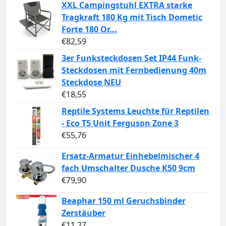
XXL Campingstuhl EXTRA starke
Tragkraft 180 Kg mit Tisch Dometic
Forte 180 Or...
€
82,59
3er Funksteckdosen Set IP44 Funk-
Steckdosen mit Fernbedienung 40m
Steckdose NEU
€
18,55
Reptile Systems Leuchte für Reptilen
- Eco T5 Unit Ferguson Zone 3
€
55,76
Ersatz-Armatur Einhebelmischer 4
fach Umschalter Dusche K50 9cm
€
79,90
Beaphar 150 ml Geruchsbinder
Zerstäuber
€
11,27