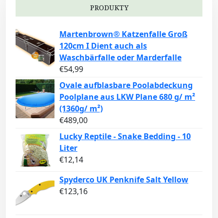
PRODUKTY
Martenbrown® Katzenfalle Groß
120cm I Dient auch als
Waschbärfalle oder Marderfalle
€
54,99
Ovale aufblasbare Poolabdeckung
Poolplane aus LKW Plane 680 g/ m²
(1360g/ m²)
€
489,00
Lucky Reptile - Snake Bedding - 10
Liter
€
12,14
Spyderco UK Penknife Salt Yellow
€
123,16