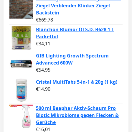
Ziegel Verblender Klinker Ziegel
Backstein
€
669,78
Blanchon Blumor Öl S.D. B628 1 L
Parkettöl
€
34,11
GIB Lighting Growth Spectrum
Advanced 600W
€
54,95
Cristal MultiTabs 5-in-1 á 20g (1 kg)
€
14,90
500 ml Beaphar Aktiv-Schaum Pro
Biotic Mikrobiome gegen Flecken &
Gerüche
€
16,01