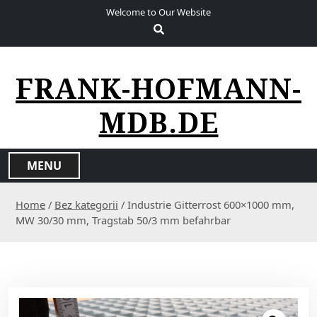
S
Welcome to Our Website
k
i
p
t
FRANK-HOFMANN-
o
c
MDB.DE
o
n
t
MENU
e
n
Home
/
Bez kategorii
/ Industrie Gitterrost 600×1000 mm,
t
MW 30/30 mm, Tragstab 50/3 mm befahrbar