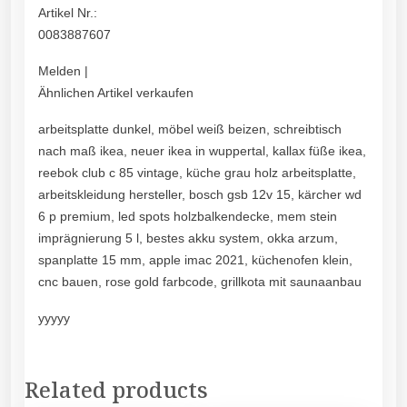
Artikel Nr.:
0083887607
Melden |
Ähnlichen Artikel verkaufen
arbeitsplatte dunkel, möbel weiß beizen, schreibtisch
nach maß ikea, neuer ikea in wuppertal, kallax füße ikea,
reebok club c 85 vintage, küche grau holz arbeitsplatte,
arbeitskleidung hersteller, bosch gsb 12v 15, kärcher wd
6 p premium, led spots holzbalkendecke, mem stein
imprägnierung 5 l, bestes akku system, okka arzum,
spanplatte 15 mm, apple imac 2021, küchenofen klein,
cnc bauen, rose gold farbcode, grillkota mit saunaanbau
yyyyy
Related products