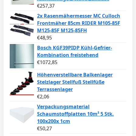
€
257,37
2x Rasenmähermesser MC Culloch
Frontmäher 85cm RIDER M105-85F
M125-85F M125-85FH
€
48,95
Bosch KGF39PIDP Kühl-Gefrier-
Kombination freistehend
€
1072,85
Höhenverstellbare Balkenlager
Stelzlager Stellfuß Stellfüße
Terrassenlager
€
2,06
Verpackungsmaterial
Schaumstoffplatten 10m² 5 Stk.
100x200x 1cm
€
50,27