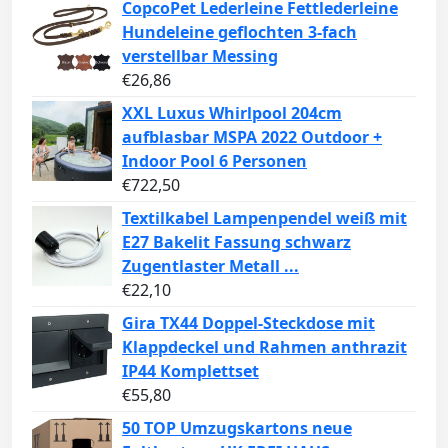
CopcoPet Lederleine Fettlederleine
Hundeleine geflochten 3-fach
verstellbar Messing
€
26,86
XXL Luxus Whirlpool 204cm
aufblasbar MSPA 2022 Outdoor +
Indoor Pool 6 Personen
€
722,50
Textilkabel Lampenpendel weiß mit
E27 Bakelit Fassung schwarz
Zugentlaster Metall ...
€
22,10
Gira TX44 Doppel-Steckdose mit
Klappdeckel und Rahmen anthrazit
IP44 Komplettset
€
55,80
50 TOP Umzugskartons neue