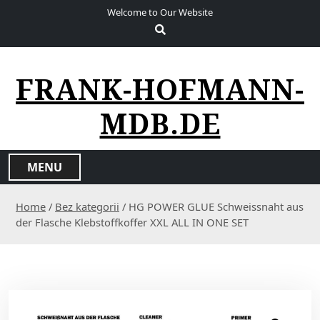
S
Welcome to Our Website
k
i
p
t
FRANK-HOFMANN-
o
c
MDB.DE
o
n
t
MENU
e
n
Home
/
Bez kategorii
/ HG POWER GLUE Schweissnaht aus
t
der Flasche Klebstoffkoffer XXL ALL IN ONE SET