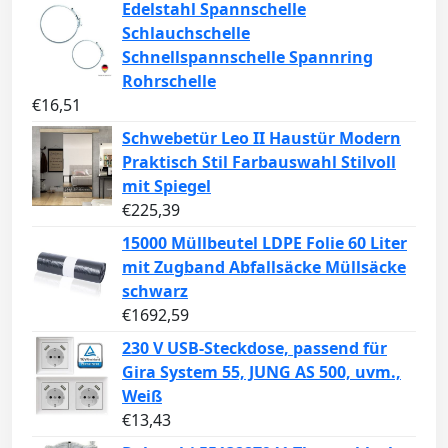
Edelstahl Spannschelle
Schlauchschelle
Schnellspannschelle Spannring
Rohrschelle
€
16,51
Schwebetür Leo II Haustür Modern
Praktisch Stil Farbauswahl Stilvoll
mit Spiegel
€
225,39
15000 Müllbeutel LDPE Folie 60 Liter
mit Zugband Abfallsäcke Müllsäcke
schwarz
€
1692,59
230 V USB-Steckdose, passend für
Gira System 55, JUNG AS 500, uvm.,
Weiß
€
13,43