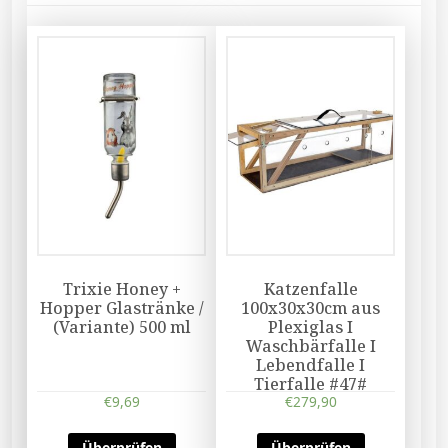
Trixie Honey +
Katzenfalle
Hopper Glastränke /
100x30x30cm aus
(Variante) 500 ml
Plexiglas I
Waschbärfalle I
Lebendfalle I
Tierfalle #47#
€
9,69
€
279,90
Überprüfen
Überprüfen