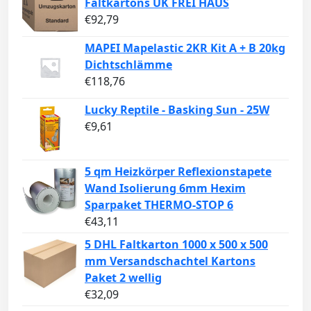
Faltkartons UK FREI HAUS
€
92,79
MAPEI Mapelastic 2KR Kit A + B 20kg
Dichtschlämme
€
118,76
Lucky Reptile - Basking Sun - 25W
€
9,61
5 qm Heizkörper Reflexionstapete
Wand Isolierung 6mm Hexim
Sparpaket THERMO-STOP 6
€
43,11
5 DHL Faltkarton 1000 x 500 x 500
mm Versandschachtel Kartons
Paket 2 wellig
€
32,09