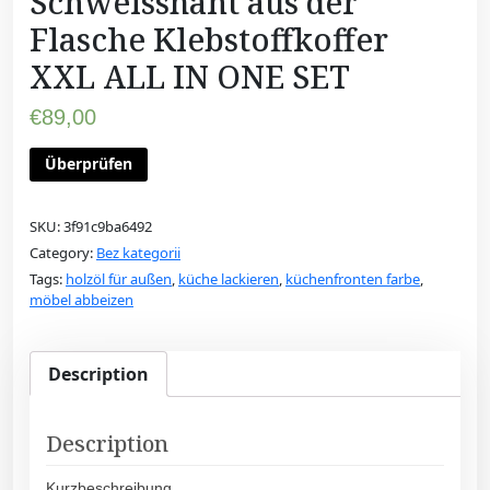
Schweissnaht aus der
Flasche Klebstoffkoffer
XXL ALL IN ONE SET
€
89,00
Überprüfen
SKU:
3f91c9ba6492
Category:
Bez kategorii
Tags:
holzöl für außen
,
küche lackieren
,
küchenfronten farbe
,
möbel abbeizen
Description
Description
Kurzbeschreibung