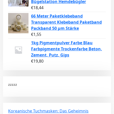
Bügelstation Hemdebügler
€
18,44
66 Meter Paketklebeband
Transparent Klebeband Paketband
Packband 50 µm Stärke
€
1,55
1kg Pigmentpulver Farbe Blau
Farbpigmente Trockenfarbe Beton,
Zement, Putz, Gips
€
19,80
zzzzz
Koreanische Tuchmasken: Das Geheimnis