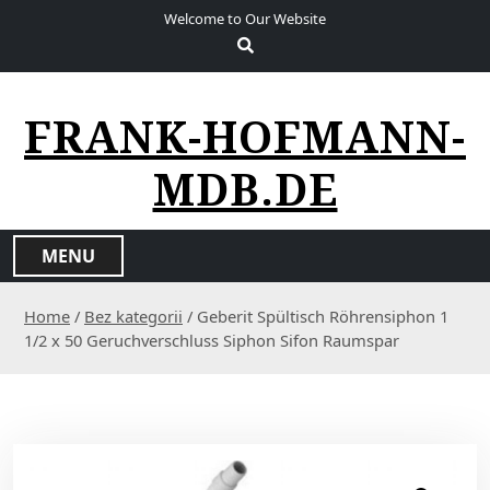
S
Welcome to Our Website
k
i
p
t
FRANK-HOFMANN-
o
c
MDB.DE
o
n
t
MENU
e
n
Home
/
Bez kategorii
/ Geberit Spültisch Röhrensiphon 1
t
1/2 x 50 Geruchverschluss Siphon Sifon Raumspar