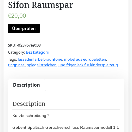
Sifon Raumspar
€
20,00
Überprüfen
SKU:
4f23767e9c08
Category:
Bez kategorii
Tags:
fassadenfarbe brauntöne
,
möbel aus europaletten
,
ringpinsel
,
spiegel streichen
,
ungiftiger lack für kinderspielzeug
Description
Description
Kurzbeschreibung *
Geberit Spültisch Geruchverschluss Raumsparmodell 1 1