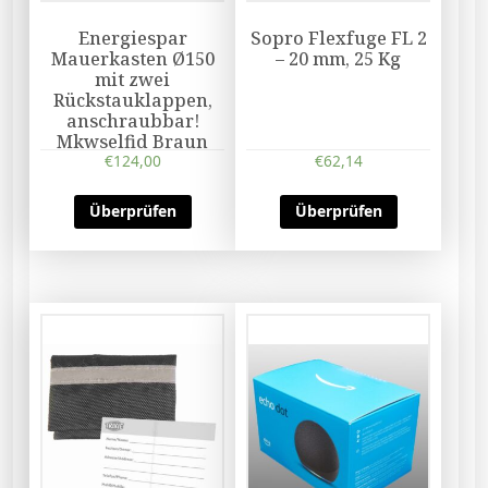
Energiespar
Sopro Flexfuge FL 2
Mauerkasten Ø150
– 20 mm, 25 Kg
mit zwei
Rückstauklappen,
anschraubbar!
Mkwselfid Braun
€
124,00
€
62,14
Überprüfen
Überprüfen