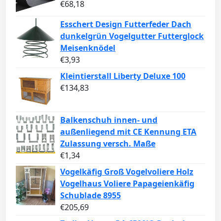
€
68,18
Esschert Design Futterfeder Dach
dunkelgrün Vogelgutter Futterglock
Meisenknödel
€
3,93
Kleintierstall Liberty Deluxe 100
€
134,83
Balkenschuh innen- und
außenliegend mit CE Kennung ETA
Zulassung versch. Maße
€
1,34
Vogelkäfig Groß Vogelvoliere Holz
Vogelhaus Voliere Papageienkäfig
Schublade 8955
€
205,69