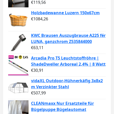
€
119,56
Holzbadewanne Luzern 150x67cm
€
1084,26
KWC Brausen Auszugbrause A225 fér
LUNA, ganzchrom Z535844000
€
63,11
Arcadia Pro T5 Leuchtstoffröhre |
ShadeDweller Arboreal 2,4% | 8 Watt
€
30,91
vidaXL Outdoor-Hühnerkäfig 3x8x2
m Verzinkter Stahl
€
507,99
CLEANmaxx Nur Ersatzteile für
Bügelpuppe Bügelautomat