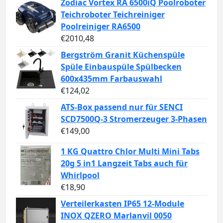
Zodiac Vortex RA 6500iQ Poolroboter
Teichroboter Teichreiniger
Poolreiniger RA6500
€
2010,48
Bergström Granit Küchenspüle
Spüle Einbauspüle Spülbecken
600x435mm Farbauswahl
€
124,02
ATS-Box passend nur für SENCI
SCD7500Q-3 Stromerzeuger 3-Phasen
€
149,00
1 KG Quattro Chlor Multi Mini Tabs
20g 5 in1 Langzeit Tabs auch für
Whirlpool
€
18,90
Verteilerkasten IP65 12-Module
INOX QZERO Marlanvil 0050