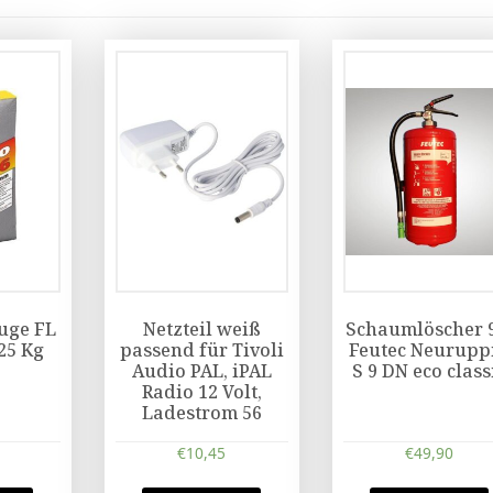
uge FL
Netzteil weiß
Schaumlöscher 
 25 Kg
passend für Tivoli
Feutec Neurupp
Audio PAL, iPAL
S 9 DN eco class
Radio 12 Volt,
Ladestrom 56
€
10,45
€
49,90