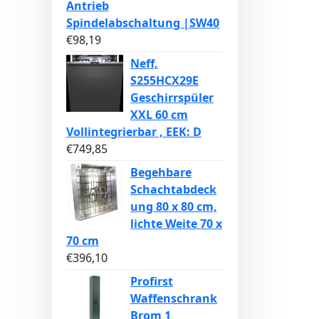
Antrieb
Spindelabschaltung |SW40
€
98,19
Neff,
S255HCX29E
Geschirrspüler
XXL 60 cm
Vollintegrierbar , EEK: D
€
749,85
Begehbare
Schachtabdeck
ung 80 x 80 cm,
lichte Weite 70 x
70 cm
€
396,10
Profirst
Waffenschrank
Brom 1