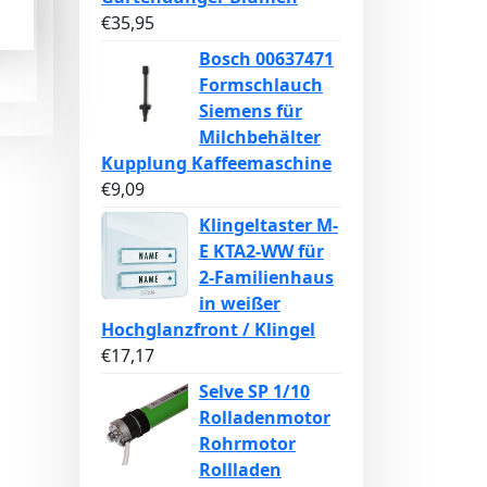
€
35,95
Bosch 00637471
Formschlauch
Siemens für
Milchbehälter
Kupplung Kaffeemaschine
€
9,09
Klingeltaster M-
E KTA2-WW für
2-Familienhaus
in weißer
Hochglanzfront / Klingel
€
17,17
Selve SP 1/10
Rolladenmotor
Rohrmotor
Rollladen