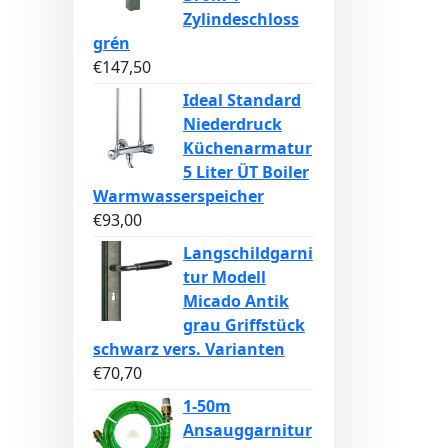
Zylindeschloss
grén
€
147,50
Ideal Standard
Niederdruck
Küchenarmatur
5 Liter ÜT Boiler
Warmwasserspeicher
€
93,00
Langschildgarni
tur Modell
Micado Antik
grau Griffstück
schwarz vers. Varianten
€
70,70
1-50m
Ansauggarnitur