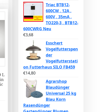
Triac BTB12-
600CW , 12A ,
600V , 35mA ,
TO220-3 , BTB12-
600CWRG Neu
€
3,68
Esschert
Vogelfutterspen
der
Vogelfutterstati
on Futterhaus SILO FB459
€
14,80
9 L
in
Agrarshop
ic
Blaudünger
Universal 25 kg
Blau Korn
Rasendünger
Gartendünger Blumen