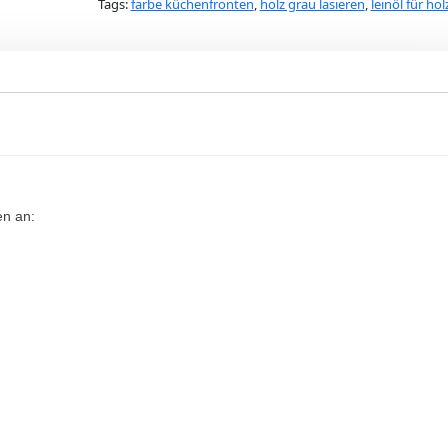
Tags:
farbe küchenfronten
,
holz grau lasieren
,
leinöl für hol
en an: