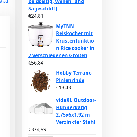
beidseitig, Wellen- und
ztisch
Sägeschliff]
€
24,81
MyTNN
Reiskocher mit
Krustenfunktio
n Rice cooker in
7 verschiedenen Größen
€
56,84
Hobby Terrano
Pinienrinde
€
13,43
vidaXL Outdoor-
Hühnerkäfig
2,75x6x1,92 m
Verzinkter Stahl
€
374,99