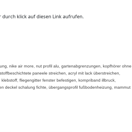
 durch klick auf diesen Link aufrufen.
tung, nike air more, nut profil alu, gartenabgrenzungen, kopfhörer ohne
toffbeschichtete paneele streichen, acryl mit lack überstreichen,
lebstoff, fliegengitter fenster befestigen, kompriband illbruck,
den deckel schalung fichte, übergangsprofil fußbodenheizung, mammut