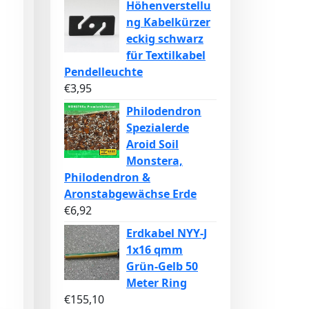
Höhenverstellu
ng Kabelkürzer
eckig schwarz
für Textilkabel
Pendelleuchte
€
3,95
Philodendron
Spezialerde
Aroid Soil
Monstera,
Philodendron &
Aronstabgewächse Erde
€
6,92
Erdkabel NYY-J
1x16 qmm
Grün-Gelb 50
Meter Ring
€
155,10