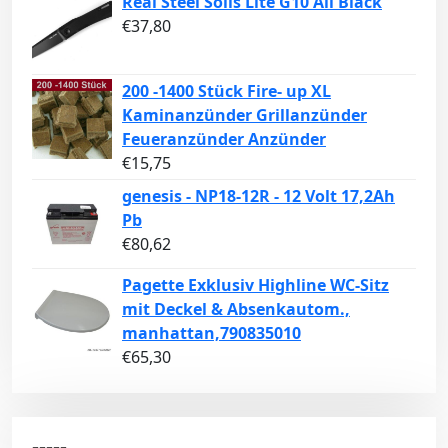
Real Steel Solis Lite G10 All Black
€
37,80
200 -1400 Stück Fire- up XL
Kaminanzünder Grillanzünder
Feueranzünder Anzünder
€
15,75
genesis - NP18-12R - 12 Volt 17,2Ah
Pb
€
80,62
Pagette Exklusiv Highline WC-Sitz
mit Deckel & Absenkautom.,
manhattan,790835010
€
65,30