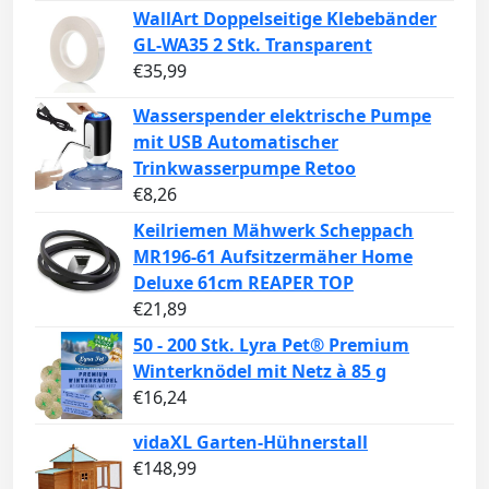
WallArt Doppelseitige Klebebänder
GL-WA35 2 Stk. Transparent
€
35,99
Wasserspender elektrische Pumpe
mit USB Automatischer
Trinkwasserpumpe Retoo
€
8,26
Keilriemen Mähwerk Scheppach
MR196-61 Aufsitzermäher Home
Deluxe 61cm REAPER TOP
€
21,89
50 - 200 Stk. Lyra Pet® Premium
Winterknödel mit Netz à 85 g
€
16,24
vidaXL Garten-Hühnerstall
€
148,99