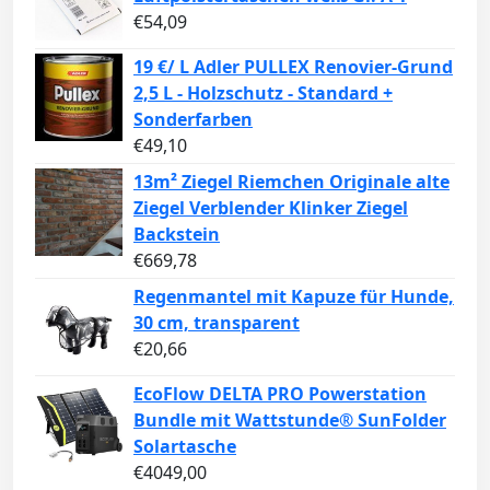
€
54,09
19 €/ L Adler PULLEX Renovier-Grund
2,5 L - Holzschutz - Standard +
Sonderfarben
€
49,10
13m² Ziegel Riemchen Originale alte
Ziegel Verblender Klinker Ziegel
Backstein
€
669,78
Regenmantel mit Kapuze für Hunde,
30 cm, transparent
€
20,66
EcoFlow DELTA PRO Powerstation
Bundle mit Wattstunde® SunFolder
Solartasche
€
4049,00