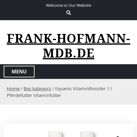
S
Welcome to Our Website
k
i
p
t
FRANK-HOFMANN-
o
c
MDB.DE
o
n
t
MENU
e
n
Home
/
Bez kategorii
/ Equanis VitaminBooster 1 l
t
Pferdefutter Vitaminfutter