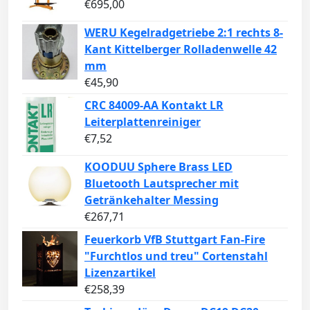
€
695,00
WERU Kegelradgetriebe 2:1 rechts 8-
Kant Kittelberger Rolladenwelle 42
mm
€
45,90
CRC 84009-AA Kontakt LR
Leiterplattenreiniger
€
7,52
KOODUU Sphere Brass LED
Bluetooth Lautsprecher mit
Getränkehalter Messing
€
267,71
Feuerkorb VfB Stuttgart Fan-Fire
"Furchtlos und treu" Cortenstahl
Lizenzartikel
€
258,39