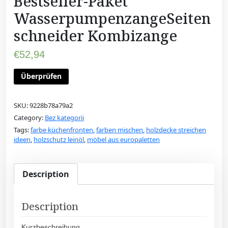
Bestseller-Paket
WasserpumpenzangeSeiten
schneider Kombizange
€
52,94
Überprüfen
SKU:
9228b78a79a2
Category:
Bez kategorii
Tags:
farbe küchenfronten
,
farben mischen
,
holzdecke streichen
ideen
,
holzschutz leinöl
,
möbel aus europaletten
Description
Description
Kurzbeschreibung