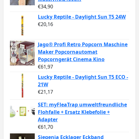
€
34,90
Lucky Reptile - Daylight Sun T5 24W
€
20,16
Jago® Profi Retro Popcorn Maschine
Maker Popcornautomat
Popcorngerät Cinema Kino
€
61,97
Lucky Reptile - Daylight Sun T5 ECO -
21W
€
21,17
SET: myFleaTrap umweltfreundliche
Flohfalle + Ersatz Klebefolie +
Adapter
€
61,70
Siegenia Ecklager Eckband