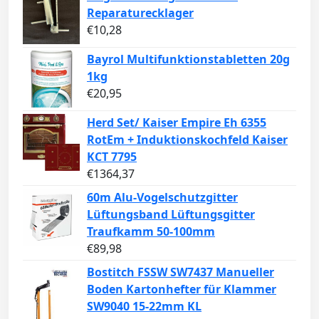
Reparaturecklager
€
10,28
Bayrol Multifunktionstabletten 20g
1kg
€
20,95
Herd Set/ Kaiser Empire Eh 6355
RotEm + Induktionskochfeld Kaiser
KCT 7795
€
1364,37
60m Alu-Vogelschutzgitter
Lüftungsband Lüftungsgitter
Traufkamm 50-100mm
€
89,98
Bostitch FSSW SW7437 Manueller
Boden Kartonhefter für Klammer
SW9040 15-22mm KL