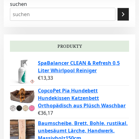
suchen
PRODUKTY
SpaBalancer CLEAN & Refresh 0,5
Liter Whirlpool Reiniger
€
13,33
CopcoPet Pia Hundebett
Hundekissen Katzenbett
Orthopädisch aus Plüsch Waschbar
€
36,17
Baumscheibe, Brett, Bohle, rustikal,
unbesäumt Lärche, Handwerk,
Massivholz150cm