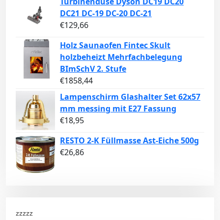
Turbinendüse Dyson DC19 DC20
DC21 DC-19 DC-20 DC-21
€
129,66
Holz Saunaofen Fintec Skult
holzbeheizt Mehrfachbelegung
BImSchV 2. Stufe
€
1858,44
Lampenschirm Glashalter Set 62x57
mm messing mit E27 Fassung
€
18,95
RESTO 2-K Füllmasse Ast-Eiche 500g
€
26,86
zzzzz