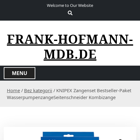
S
Welcome to Our Website
k
i
p
t
FRANK-HOFMANN-
o
c
MDB.DE
o
n
t
MENU
e
n
Home
/
Bez kategorii
/ KNIPEX Zangenset Bestseller-Paket
t
WasserpumpenzangeSeitenschneider Kombizange