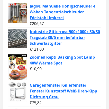
Jago® Manuelle Honigschleuder 4
Waben Tangentialschleuder
Edelstahl Imkerei
€
206,67
Industrie Gitterrost 500x1000x 30/30
Tragstab 30/5 mm befahrbar
Schwerlastgitter
€
121,00
Zoomed Repti Basking Spot Lamp
40W Wärme Spot
€
10,90
Garagenfenster Kellerfenster
Fenster Kunststoff Weiß Dreh-Kipp
Dichtung Grau
€
75,82