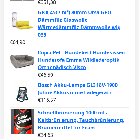
€
351,38
GP.8,45€/ m²) 80mm Ursa GEO
Dämmfilz Glaswolle
Wärmedämmfilz Dämmwolle wlg
035
€
64,90
CopcoPet - Hundebett Hundekissen
Hundesofa Emma Wildlederoptik
Orthopädisch Visco
€
46,50
Bosch Akku-Lampe GLI 18V-1900
(ohne Akkus ohne Ladegerät)
€
116,57
Schnellbrünierung 1000 ml -
Kaltbrünierung, Tauchbrünierung,
Brüniermittel für Eisen
€
34,63