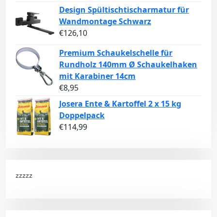
Design Spültischtischarmatur für
Wandmontage Schwarz
€
126,10
Premium Schaukelschelle für
Rundholz 140mm Ø Schaukelhaken
mit Karabiner 14cm
€
8,95
Josera Ente & Kartoffel 2 x 15 kg
Doppelpack
€
114,99
zzzzz