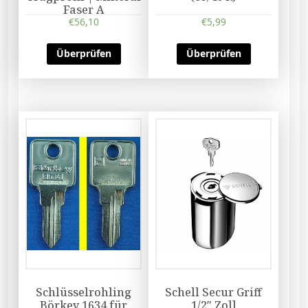
Faser A
€
56,10
€
5,99
Überprüfen
Überprüfen
Schlüsselrohling
Schell Secur Griff
Börkey 1634 für
1/2″ Zoll