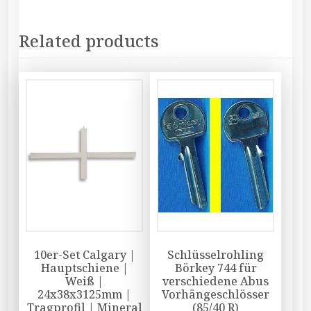
Related products
10er-Set Calgary |
Schlüsselrohling
Hauptschiene |
Börkey 744 für
Weiß |
verschiedene Abus
24x38x3125mm |
Vorhängeschlösser
Tragprofil | Mineral
(85/40 R)