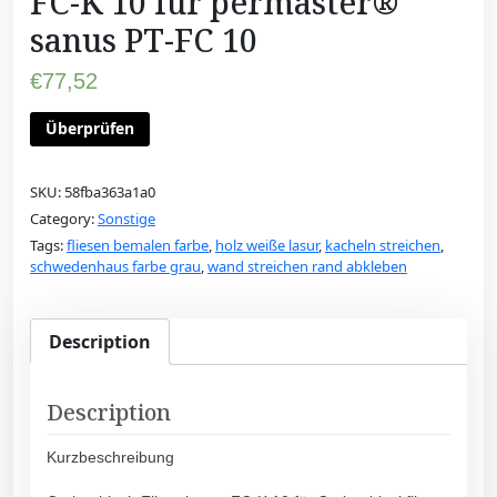
FC-K 10 für permaster®
sanus PT-FC 10
€
77,52
Überprüfen
SKU:
58fba363a1a0
Category:
Sonstige
Tags:
fliesen bemalen farbe
,
holz weiße lasur
,
kacheln streichen
,
schwedenhaus farbe grau
,
wand streichen rand abkleben
Description
Description
Kurzbeschreibung