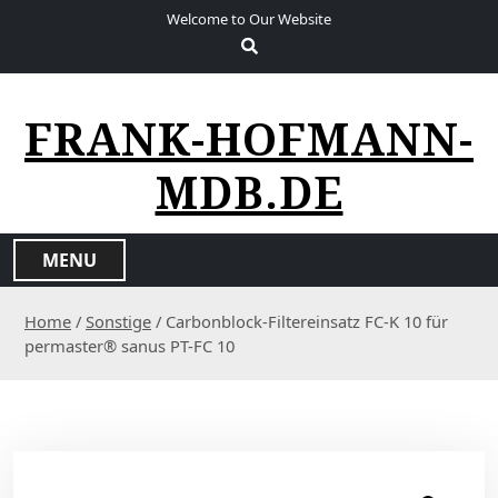
S
Welcome to Our Website
k
i
p
t
FRANK-HOFMANN-
o
c
MDB.DE
o
n
t
MENU
e
n
Home
/
Sonstige
/ Carbonblock-Filtereinsatz FC-K 10 für
t
permaster® sanus PT-FC 10