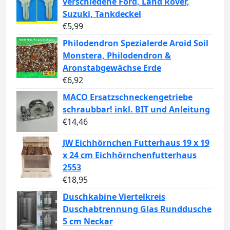
verschiedene Ford, Land Rover,
Suzuki, Tankdeckel
€
5,99
Philodendron Spezialerde Aroid Soil
Monstera, Philodendron &
Aronstabgewächse Erde
€
6,92
MACO Ersatzschneckengetriebe
schraubbar! inkl. BIT und Anleitung
€
14,46
JW Eichhörnchen Futterhaus 19 x 19
x 24 cm Eichhörnchenfutterhaus
2553
€
18,95
Duschkabine Viertelkreis
Duschabtrennung Glas Runddusche
5 cm Neckar