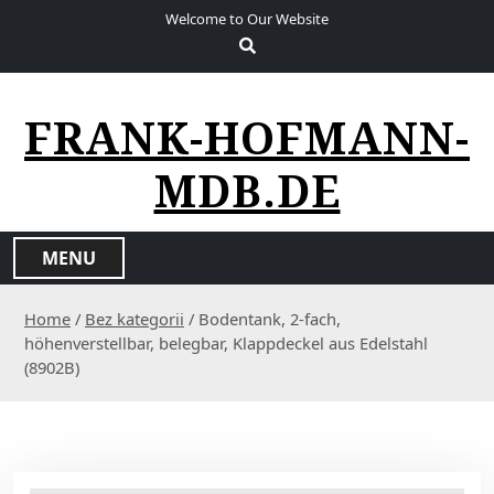
S
Welcome to Our Website
k
i
p
t
FRANK-HOFMANN-
o
c
MDB.DE
o
n
t
MENU
e
n
Home
/
Bez kategorii
/ Bodentank, 2-fach,
t
höhenverstellbar, belegbar, Klappdeckel aus Edelstahl
(8902B)