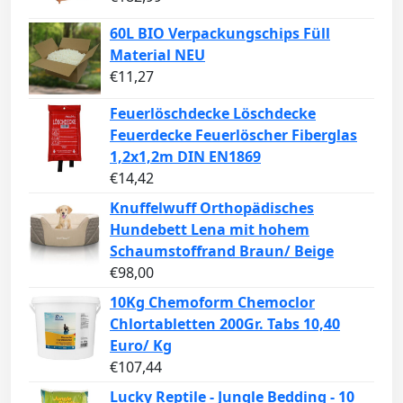
60L BIO Verpackungschips Füll
Material NEU
€
11,27
Feuerlöschdecke Löschdecke
Feuerdecke Feuerlöscher Fiberglas
1,2x1,2m DIN EN1869
€
14,42
Knuffelwuff Orthopädisches
Hundebett Lena mit hohem
Schaumstoffrand Braun/ Beige
€
98,00
10Kg Chemoform Chemoclor
Chlortabletten 200Gr. Tabs 10,40
Euro/ Kg
€
107,44
Lucky Reptile - Jungle Bedding - 10