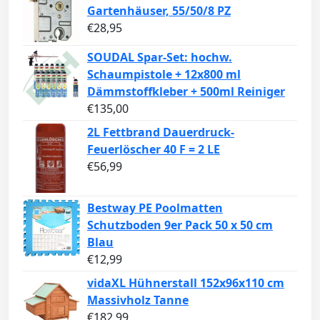
Gartenhäuser, 55/50/8 PZ
€
28,95
SOUDAL Spar-Set: hochw.
Schaumpistole + 12x800 ml
Dämmstoffkleber + 500ml Reiniger
€
135,00
2L Fettbrand Dauerdruck-
Feuerlöscher 40 F = 2 LE
€
56,99
Bestway PE Poolmatten
Schutzboden 9er Pack 50 x 50 cm
Blau
€
12,99
vidaXL Hühnerstall 152x96x110 cm
Massivholz Tanne
€
182,99