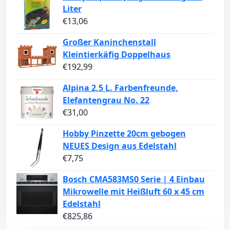
Liter
€
13,06
Großer Kaninchenstall
Kleintierkäfig Doppelhaus
€
192,99
Alpina 2,5 L. Farbenfreunde,
Elefantengrau No. 22
€
31,00
Hobby Pinzette 20cm gebogen
NEUES Design aus Edelstahl
€
7,75
Bosch CMA583MS0 Serie | 4 Einbau
Mikrowelle mit Heißluft 60 x 45 cm
Edelstahl
€
825,86