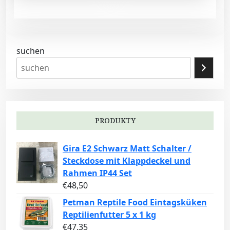
suchen
PRODUKTY
Gira E2 Schwarz Matt Schalter /
Steckdose mit Klappdeckel und
Rahmen IP44 Set
€
48,50
Petman Reptile Food Eintagsküken
Reptilienfutter 5 x 1 kg
€
47,35