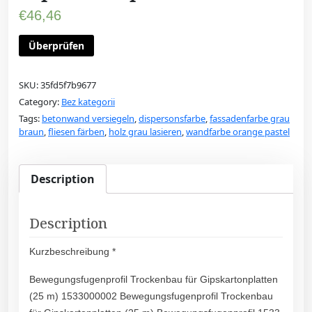
€
46,46
Überprüfen
SKU:
35fd5f7b9677
Category:
Bez kategorii
Tags:
betonwand versiegeln
,
dispersonsfarbe
,
fassadenfarbe grau
braun
,
fliesen färben
,
holz grau lasieren
,
wandfarbe orange pastel
Description
Description
Kurzbeschreibung *
Bewegungsfugenprofil Trockenbau für Gipskartonplatten
(25 m) 1533000002 Bewegungsfugenprofil Trockenbau