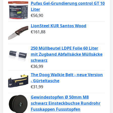
Pufas Gel-Grundierung control GT 10
Liter
€
56,90
LionSteel KUR Santos Wood
€
161,88
250 Müllbeutel LDPE Folie 60 Liter
mit Zugband Abfallsäcke Müllsäcke
schwarz
€
36,99
The Doog Walkie Belt - neue Version
- Gürteltasche
€
31,99
Gewindestopfen Ø 50mm M8
schwarz Einsteckbuchse Rundrohr
Fusskappen Fussstopfen