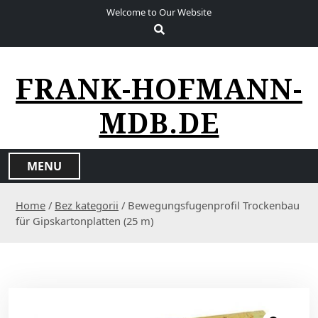
S
Welcome to Our Website
k
i
p
t
FRANK-HOFMANN-
o
c
MDB.DE
o
n
t
MENU
e
n
Home
/
Bez kategorii
/ Bewegungsfugenprofil Trockenbau
t
für Gipskartonplatten (25 m)