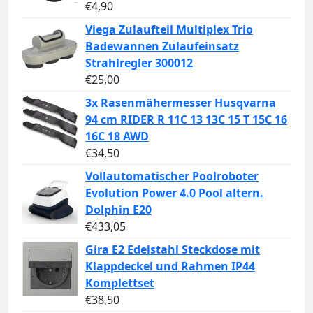
€
4,90
Viega Zulaufteil Multiplex Trio
Badewannen Zulaufeinsatz
Strahlregler 300012
€
25,00
3x Rasenmähermesser Husqvarna
94 cm RIDER R 11C 13 13C 15 T 15C 16
16C 18 AWD
€
34,50
Vollautomatischer Poolroboter
Evolution Power 4.0 Pool altern.
Dolphin E20
€
433,05
Gira E2 Edelstahl Steckdose mit
Klappdeckel und Rahmen IP44
Komplettset
€
38,50