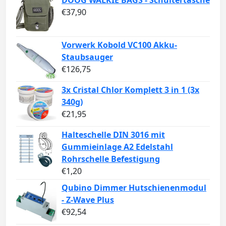
DOOG WALKIE BAGS - Schultertasche
€
37,90
Vorwerk Kobold VC100 Akku-
Staubsauger
€
126,75
3x Cristal Chlor Komplett 3 in 1 (3x
340g)
€
21,95
Halteschelle DIN 3016 mit
Gummieinlage A2 Edelstahl
Rohrschelle Befestigung
€
1,20
Qubino Dimmer Hutschienenmodul
- Z-Wave Plus
€
92,54