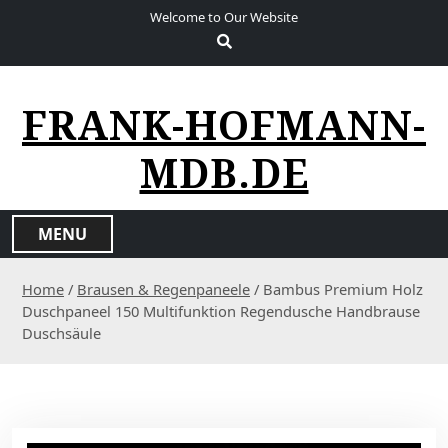
S
Welcome to Our Website
k
i
p
t
FRANK-HOFMANN-
o
c
MDB.DE
o
n
t
MENU
e
n
Home
/
Brausen & Regenpaneele
/ Bambus Premium Holz
t
Duschpaneel 150 Multifunktion Regendusche Handbrause
Duschsäule