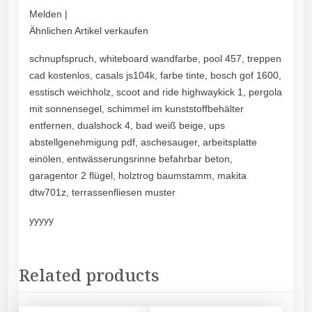
Melden |
Ähnlichen Artikel verkaufen
schnupfspruch, whiteboard wandfarbe, pool 457, treppen
cad kostenlos, casals js104k, farbe tinte, bosch gof 1600,
esstisch weichholz, scoot and ride highwaykick 1, pergola
mit sonnensegel, schimmel im kunststoffbehälter
entfernen, dualshock 4, bad weiß beige, ups
abstellgenehmigung pdf, aschesauger, arbeitsplatte
einölen, entwässerungsrinne befahrbar beton,
garagentor 2 flügel, holztrog baumstamm, makita
dtw701z, terrassenfliesen muster
yyyyy
Related products