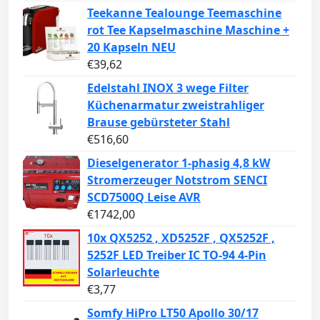
Teekanne Tealounge Teemaschine
rot Tee Kapselmaschine Maschine +
20 Kapseln NEU
€
39,62
Edelstahl INOX 3 wege Filter
Küchenarmatur zweistrahliger
Brause gebürsteter Stahl
€
516,60
Dieselgenerator 1-phasig 4,8 kW
Stromerzeuger Notstrom SENCI
SCD7500Q Leise AVR
€
1742,00
10x QX5252 , XD5252F , QX5252F ,
5252F LED Treiber IC TO-94 4-Pin
Solarleuchte
€
3,77
Somfy HiPro LT50 Apollo 30/17