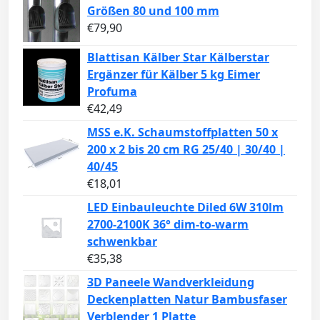
Größen 80 und 100 mm
€
79,90
Blattisan Kälber Star Kälberstar
Ergänzer für Kälber 5 kg Eimer
Profuma
€
42,49
MSS e.K. Schaumstoffplatten 50 x
200 x 2 bis 20 cm RG 25/40 | 30/40 |
40/45
€
18,01
LED Einbauleuchte Diled 6W 310lm
2700-2100K 36° dim-to-warm
schwenkbar
€
35,38
3D Paneele Wandverkleidung
Deckenplatten Natur Bambusfaser
Verblender 1 Platte