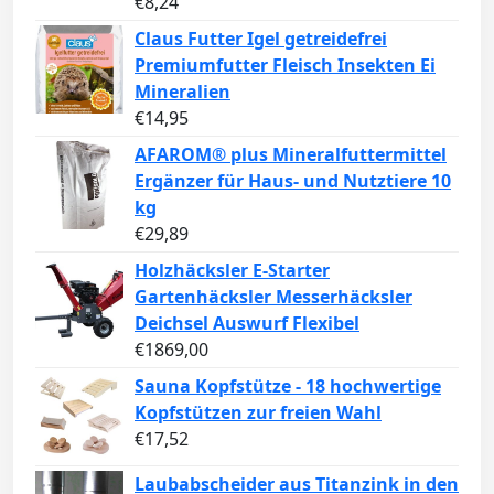
€
8,24
Claus Futter Igel getreidefrei
Premiumfutter Fleisch Insekten Ei
Mineralien
€
14,95
AFAROM® plus Mineralfuttermittel
Ergänzer für Haus- und Nutztiere 10
kg
€
29,89
Holzhäcksler E-Starter
Gartenhäcksler Messerhäcksler
Deichsel Auswurf Flexibel
€
1869,00
Sauna Kopfstütze - 18 hochwertige
Kopfstützen zur freien Wahl
€
17,52
Laubabscheider aus Titanzink in den