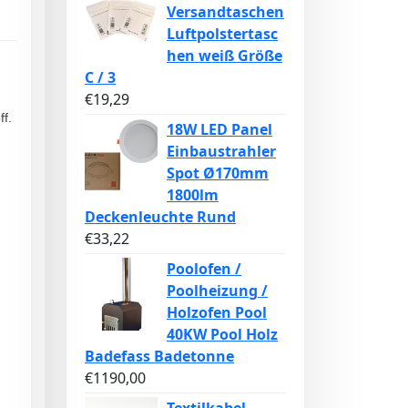
Versandtaschen
Luftpolstertasc
hen weiß Größe
C / 3
€
19,29
f.
18W LED Panel
Einbaustrahler
Spot Ø170mm
1800lm
Deckenleuchte Rund
€
33,22
Poolofen /
Poolheizung /
Holzofen Pool
40KW Pool Holz
Badefass Badetonne
€
1190,00