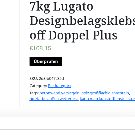
7kg Lugato
Designbelagskleb
off Doppel Plus
€
108,15
Überprüfen
SKU:
2d3fb047c85d
Category:
Bez kategorii
Tags:
betonwand versiegeln
,
holz großflächig spachteln
,
holzfarbe außen wetterfest
,
kann man kunstofffenster stre