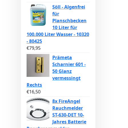
Söll - Algenfrei
für
Planschbecken
10 Liter für
100.000 Liter Wasser - 10320
- 80425
€
79,95
Prämeta
Scharnier 601 -
50 Glanz
vermessingt
Rechts
€
16,50
8x FireAngel
Rauchmelder
ST-630-DET 10-
Jahres Batterie