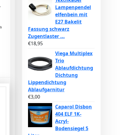
Textilkabel
,
Lampenpendel
elfenbein mit
E27 Bakelit
a
Fassung schwarz
Zugentlaster ...
€
18,95
Viega Multiplex
Trio
Ablaufdichtung
Dichtung
Lippendichtung
Ablaufgarnitur
€
3,00
Caparol Disbon
404 ELF 1K-
Acryl-
Bodensiegel 5