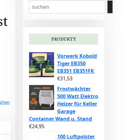
st
PRODUKTY
Vorwerk Kobold
Tiger EB350
EB351 EB351FK
€
31,53
Frostwächter
500 Watt Elektro
ichen
Heizer für Keller
Garage
Container Wand u. Stand
€
24,95
100 Luftpolster