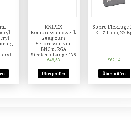
 ml
KNIPEX
Sopro Flexfuge 
cryl
Kompressionswerk
2 – 20 mm, 25 K
cryl
zeug zum
körnig
Verpressen von
BNC u. RGA
acryl
Steckern Länge 175
€
mm
48,63
€
62,14
fen
Überprüfen
Überprüfen