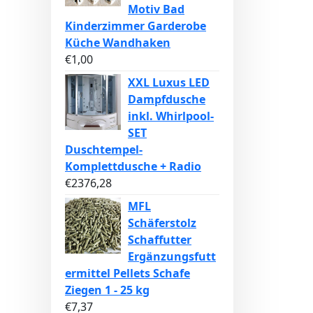
Motiv Bad
Kinderzimmer Garderobe
Küche Wandhaken
€
1,00
XXL Luxus LED
Dampfdusche
inkl. Whirlpool-
SET
Duschtempel-
Komplettdusche + Radio
€
2376,28
MFL
Schäferstolz
Schaffutter
Ergänzungsfutt
ermittel Pellets Schafe
Ziegen 1 - 25 kg
€
7,37