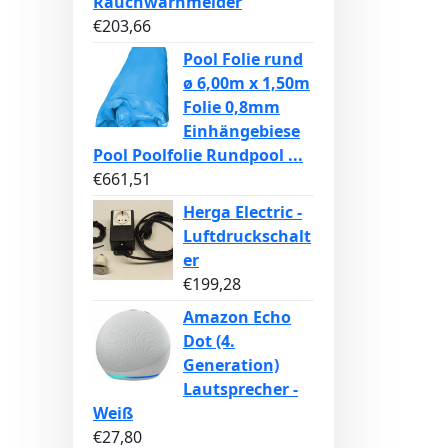
Rauchwarnmelder
€
203,66
Pool Folie rund
ø 6,00m x 1,50m
Folie 0,8mm
Einhängebiese
Pool Poolfolie Rundpool ...
€
661,51
Herga Electric -
Luftdruckschalt
er
€
199,28
Amazon Echo
Dot (4.
Generation)
Lautsprecher -
Weiß
€
27,80