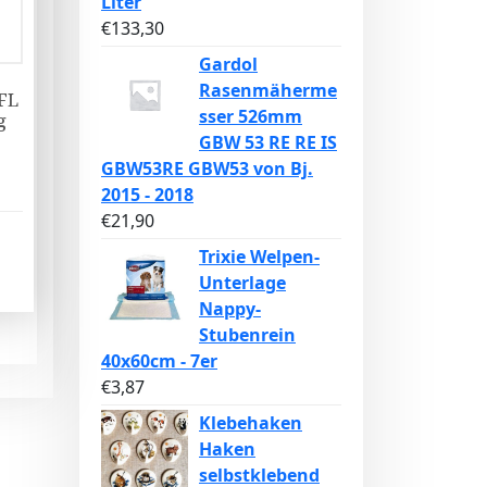
Liter
€
133,30
Gardol
Rasenmäherme
FL
sser 526mm
g
GBW 53 RE RE IS
GBW53RE GBW53 von Bj.
2015 - 2018
€
21,90
Trixie Welpen-
Unterlage
Nappy-
Stubenrein
40x60cm - 7er
€
3,87
Klebehaken
Haken
selbstklebend