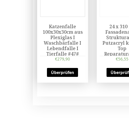
Katzenfalle
24 x 310
100x30x30cm aus
Fassadena
Plexiglas I
Struktura
Waschbärfalle I
Putzacryl 
Lebendfalle I
Top
Tierfalle #47#
Reparatur
€
279,90
€
Acryl
56,55
Überprüfen
Überprü