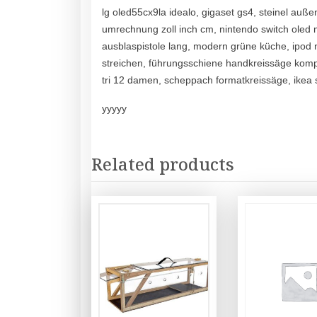
lg oled55cx9la idealo, gigaset gs4, steinel auß
umrechnung zoll inch cm, nintendo switch oled 
ausblaspistole lang, modern grüne küche, ipod 
streichen, führungsschiene handkreissäge kompa
tri 12 damen, scheppach formatkreissäge, ikea 
yyyyy
Related products