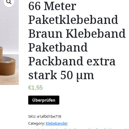
66 Meter
Paketklebeband
Braun Klebeband
Paketband
Packband extra
stark 50 µm
€
1,55
Überprüfen
SKU:
e1af0d1be718
Category:
Klebebänder