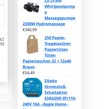
LX LP300
Whirlpoolpump
e
Massagepumpe
2200W Hydromassage
€
340,99
250 Papier-
x2
Tragetaschen
ahl
Papiertüten
Tüten
Papiertaschen 32 + 12x40
Braun
€
54,49
Eltako
Stromstoß-
Schaltaktor
ESR62NP-IP/110-
240V 16A - Apple Home -