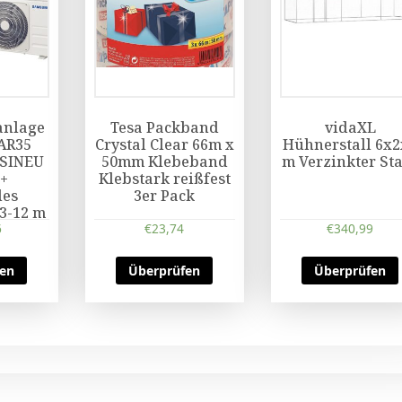
anlage
Tesa Packband
vidaXL
AR35
Crystal Clear 66m x
Hühnerstall 6x2
SINEU
50mm Klebeband
m Verzinkter St
 +
Klebstark reißfest
les
3er Pack
3-12 m
6
€
23,74
€
340,99
fen
Überprüfen
Überprüfen