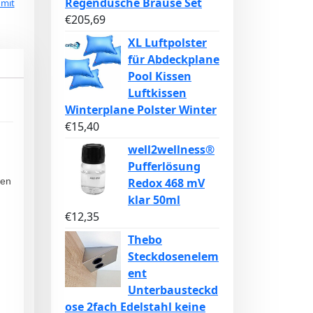
Regendusche Brause Set
 mit
€
205,69
XL Luftpolster
für Abdeckplane
Pool Kissen
Luftkissen
Winterplane Polster Winter
€
15,40
well2wellness®
Pufferlösung
Redox 468 mV
gen
klar 50ml
€
12,35
Thebo
Steckdosenelem
ent
Unterbausteckd
ose 2fach Edelstahl keine