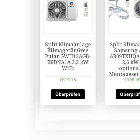
Split Klimaanlage
Split Klima
Klimagerät Gree
Samsung 
Pular GWH12AGB-
AR09TXHQA
K6DNA1A 3,2 kW
2,6 kW
WiFi
optiona
Montageset 
€
619,13
€
598,4
Überprüfen
Überprü