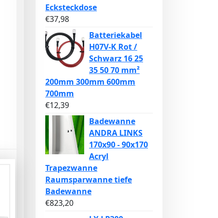
Ecksteckdose
€
37,98
Batteriekabel
H07V-K Rot /
Schwarz 16 25
35 50 70 mm²
200mm 300mm 600mm
700mm
€
12,39
Badewanne
ANDRA LINKS
170x90 - 90x170
Acryl
Trapezwanne
Raumsparwanne tiefe
Badewanne
€
823,20