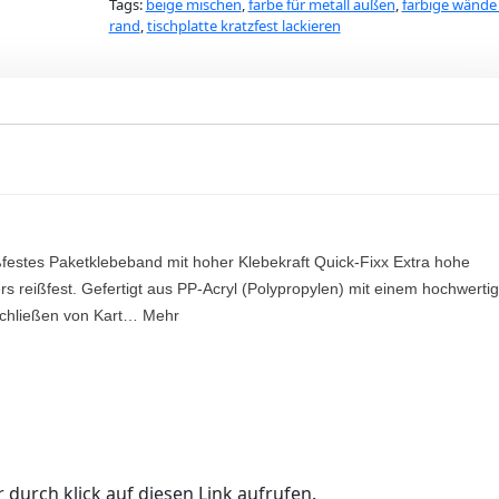
Tags:
beige mischen
,
farbe für metall außen
,
farbige wände
rand
,
tischplatte kratzfest lackieren
ßfestes Paketklebeband mit hoher Klebekraft Quick-Fixx Extra hohe
 reißfest. Gefertigt aus PP-Acryl (Polypropylen) mit einem hochwerti
rschließen von Kart… Mehr
 durch klick auf diesen Link aufrufen.