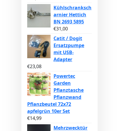
Kühlschranksch
arnier Hettich
BN 2693 5895
€
31,00
Catit / Dogit
Ersatzpumpe
mit USB-
Adapter
€
23,08
Powertec
Garden
Pflanztasche
Pflanzwand
Pflanzbeutel 72x72
apfelgrün 10er Set
€
14,99
Mehrzwecktür