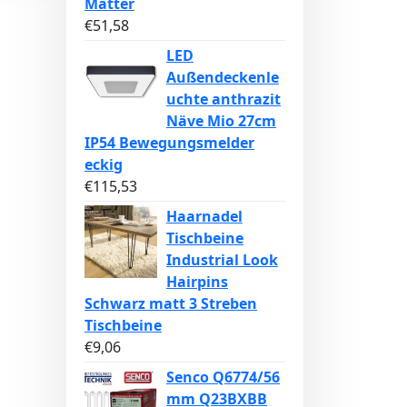
Matter
€
51,58
LED
Außendeckenle
uchte anthrazit
Näve Mio 27cm
IP54 Bewegungsmelder
eckig
€
115,53
Haarnadel
Tischbeine
Industrial Look
Hairpins
Schwarz matt 3 Streben
Tischbeine
€
9,06
Senco Q6774/56
mm Q23BXBB