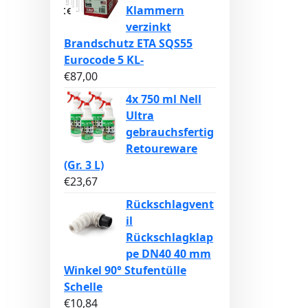
Klammern
verzinkt
Brandschutz ETA SQS55
Eurocode 5 KL-
€
87,00
4x 750 ml Nell
Ultra
gebrauchsfertig
Retoureware
(Gr. 3 L)
€
23,67
Rückschlagvent
il
Rückschlagklap
pe DN40 40 mm
Winkel 90° Stufentülle
Schelle
€
10,84