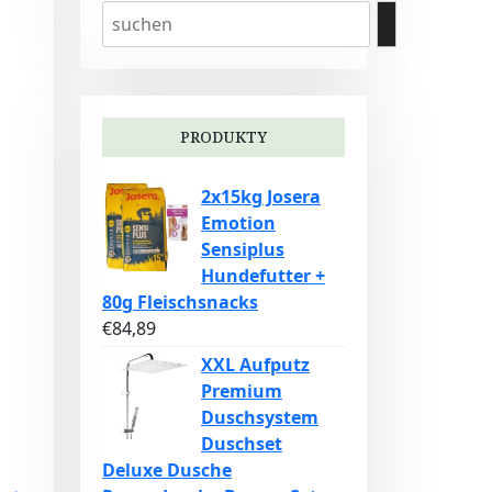
PRODUKTY
2x15kg Josera
Emotion
Sensiplus
Hundefutter +
80g Fleischsnacks
€
84,89
XXL Aufputz
Premium
Duschsystem
Duschset
Deluxe Dusche