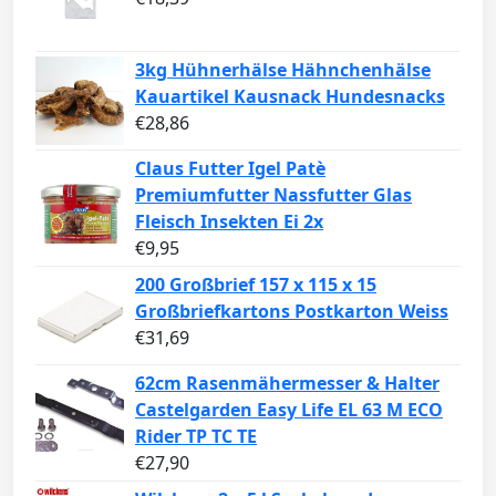
3kg Hühnerhälse Hähnchenhälse
Kauartikel Kausnack Hundesnacks
€
28,86
Claus Futter Igel Patè
Premiumfutter Nassfutter Glas
Fleisch Insekten Ei 2x
€
9,95
200 Großbrief 157 x 115 x 15
Großbriefkartons Postkarton Weiss
€
31,69
62cm Rasenmähermesser & Halter
Castelgarden Easy Life EL 63 M ECO
Rider TP TC TE
€
27,90