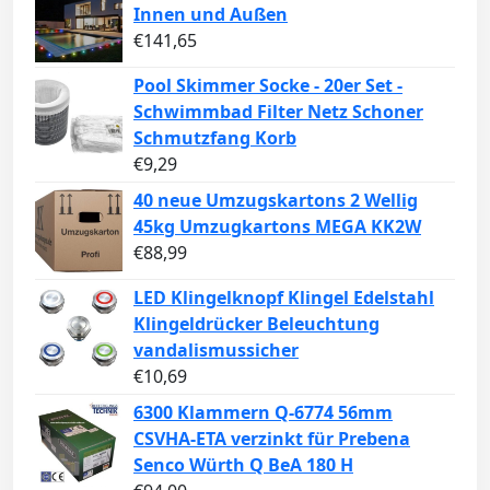
Innen und Außen
€
141,65
Pool Skimmer Socke - 20er Set -
Schwimmbad Filter Netz Schoner
Schmutzfang Korb
€
9,29
40 neue Umzugskartons 2 Wellig
45kg Umzugkartons MEGA KK2W
€
88,99
LED Klingelknopf Klingel Edelstahl
Klingeldrücker Beleuchtung
vandalismussicher
€
10,69
6300 Klammern Q-6774 56mm
CSVHA-ETA verzinkt für Prebena
Senco Würth Q BeA 180 H