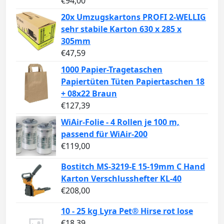
€
94,00
20x Umzugskartons PROFI 2-WELLIG
sehr stabile Karton 630 x 285 x
305mm
€
47,59
1000 Papier-Tragetaschen
Papiertüten Tüten Papiertaschen 18
+ 08x22 Braun
€
127,39
WiAir-Folie - 4 Rollen je 100 m,
passend für WiAir-200
€
119,00
Bostitch MS-3219-E 15-19mm C Hand
Karton Verschlusshefter KL-40
€
208,00
10 - 25 kg Lyra Pet® Hirse rot lose
€
18,39