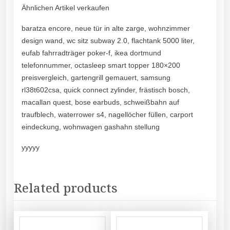
Ähnlichen Artikel verkaufen
baratza encore, neue tür in alte zarge, wohnzimmer
design wand, wc sitz subway 2.0, flachtank 5000 liter,
eufab fahrradträger poker-f, ikea dortmund
telefonnummer, octasleep smart topper 180×200
preisvergleich, gartengrill gemauert, samsung
rl38t602csa, quick connect zylinder, frästisch bosch,
macallan quest, bose earbuds, schweißbahn auf
traufblech, waterrower s4, nagellöcher füllen, carport
eindeckung, wohnwagen gashahn stellung
yyyyy
Related products