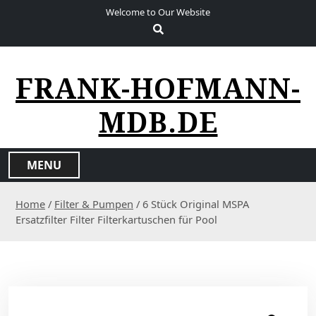
S
Welcome to Our Website
k
i
p
t
FRANK-HOFMANN-
o
c
MDB.DE
o
n
t
MENU
e
n
Home
/
Filter & Pumpen
/ 6 Stück Original MSPA
t
Ersatzfilter Filter Filterkartuschen für Pool