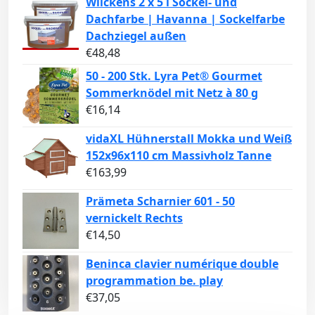
Wilckens 2 x 5 l Sockel- und
Dachfarbe | Havanna | Sockelfarbe
Dachziegel außen
€
48,48
50 - 200 Stk. Lyra Pet® Gourmet
Sommerknödel mit Netz à 80 g
€
16,14
vidaXL Hühnerstall Mokka und Weiß
152x96x110 cm Massivholz Tanne
€
163,99
Prämeta Scharnier 601 - 50
vernickelt Rechts
€
14,50
Beninca clavier numérique double
programmation be. play
€
37,05