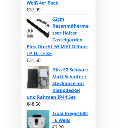
Weiß 4er Pack
€
37,99
62cm
Rasenmäherme
sser Halter
Castelgarden
Plus One EL 63 M ECO Rider
TP TC TE XE
€
31,50
Gira E2 Schwarz
Matt Schalter /
Steckdose mit
Klappdeckel
und Rahmen IP44 Set
€
48,50
Trola Riegel 682
- 6 Weiß
€
2,20