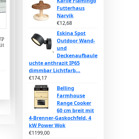
Karlie Flamingo
Futterhaus
Narvik
€
12,68
Eskina Spot
UP
Outdoor Wand-
it
und
Deckenaufbaule
uchte anthrazit IP65
dimmbar Lichtfarb...
€
174,17
Belling
Farmhouse
Range Cooker
60 cm breit mit
4-Brenner-Gaskochfeld, 4
kW Power Wok
€
1199,00