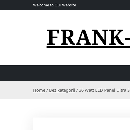
S
Welcome to Our Website
k
i
p
FRANK
t
o
c
o
n
t
e
n
t
Home
/
Bez kategorii
/ 36 Watt LED Panel Ultra 