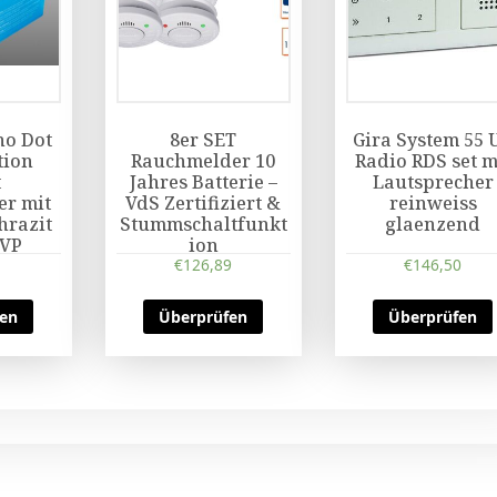
o Dot
8er SET
Gira System 55 
tion
Rauchmelder 10
Radio RDS set m
t
Jahres Batterie –
Lautsprecher
er mit
VdS Zertifiziert &
reinweiss
hrazit
Stummschaltfunkt
glaenzend
OVP
ion
€
126,89
€
146,50
fen
Überprüfen
Überprüfen