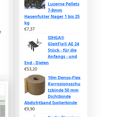
Luzerne Pellets
7-8mm
Hasenfutter Nager 1 bis 25
kg
€
7,37
f
SIHGA®
GleitFix® AE 24
Stück - für die
Anfangs - und
End - Dielen
€
53,20
10m Denso-Flex
Korrosionsschu
tzbinde 50 mm
Dichtbinde
Abdichtband Isolierbinde
€
9,90