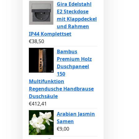
Gira Edelstahl
E2 Steckdose
mit Klappdeckel
und Rahmen
IP44 Komplettset
€
38,50
Bambus
Premium Holz
Duschpaneel
150
Multifunktion
Regendusche Handbrause
Duschsäule
€
412,41
Arabian Jasmin
Samen
€
9,00