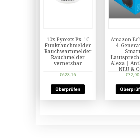
10x Pyrexx Px-1C
Amazon Ech
Funkrauchmelder
4. Genera
Rauchwarnmelder
Smar
Rauchmelder
Lautsprech
vernetzbar
Alexa | Ant
NEU & 
€
628,16
€
32,90
Überprüfen
Überprü