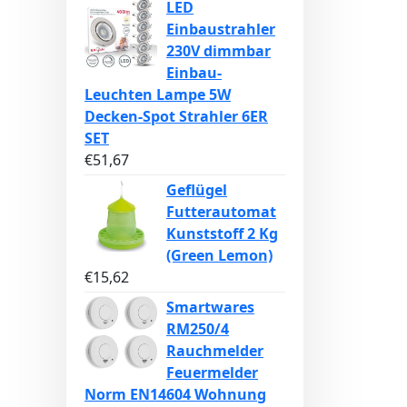
LED
Einbaustrahler
230V dimmbar
Einbau-
Leuchten Lampe 5W
Decken-Spot Strahler 6ER
SET
€
51,67
Geflügel
Futterautomat
Kunststoff 2 Kg
(Green Lemon)
€
15,62
Smartwares
RM250/4
Rauchmelder
Feuermelder
Norm EN14604 Wohnung