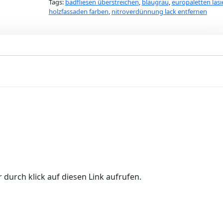
Tags:
badfliesen überstreichen
,
blaugrau
,
europaletten lasi
holzfassaden farben
,
nitroverdünnung lack entfernen
 durch klick auf diesen Link aufrufen.