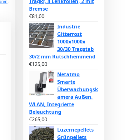
Tragkr, 4 Lenkrollen, 2 mit
eren
,
Bremse
€
81,00
Industrie
Gitterrost
1000x1000x
30/30 Tragstab
30/2 mm Rutschhemmend
€
125,00
Netatmo
Smarte
Überwachungsk
amera Außen,
WLAN, Integrierte
Beleuchtung
€
265,00
Luzernepellets
Grünpellets