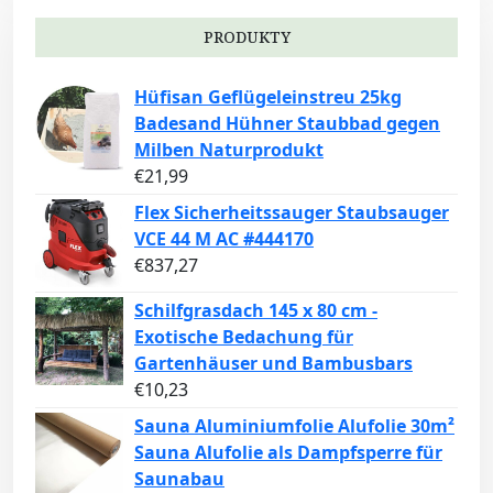
PRODUKTY
Hüfisan Geflügeleinstreu 25kg
Badesand Hühner Staubbad gegen
Milben Naturprodukt
€
21,99
Flex Sicherheitssauger Staubsauger
VCE 44 M AC #444170
€
837,27
Schilfgrasdach 145 x 80 cm -
Exotische Bedachung für
Gartenhäuser und Bambusbars
€
10,23
Sauna Aluminiumfolie Alufolie 30m²
Sauna Alufolie als Dampfsperre für
Saunabau