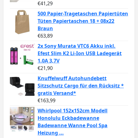
€
41,29
500 Papier-Tragetaschen Papiertüten
Tüten Papiertaschen 18 + 08x22
Braun
€
63,89
2x Sony Murata VTC6 Akku inkl.
Efest Slim K2 Li-Ion USB Ladegerät
1.0A 3,7V
€
21,90
Knuffelwuff Autohundebett
Sitzschutz Cargo für den Rücksitz *
gratis Versand*
€
163,99
Whirlpool 152x152cm Modell
Honolulu Eckbadewanne
Badewanne Wanne Pool Spa
Heizung ...