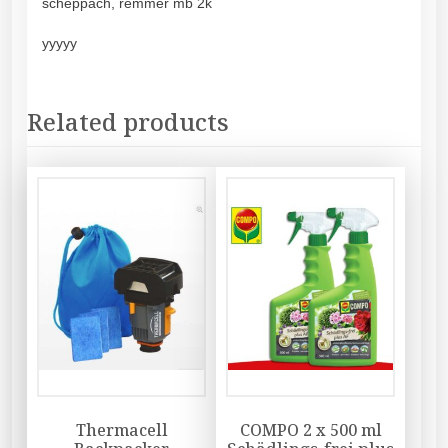
scheppach, remmer mb 2k
yyyyy
Related products
Thermacell
COMPO 2 x 500 ml