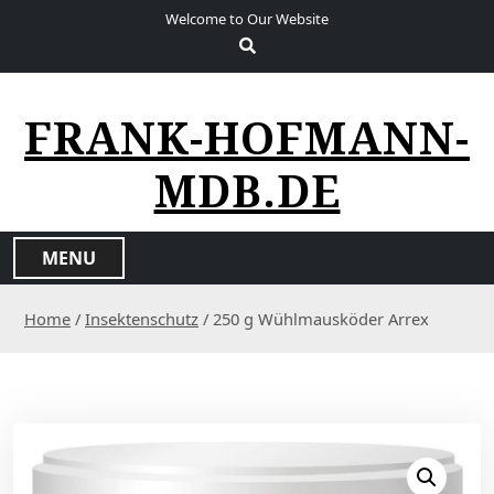
S
Welcome to Our Website
k
i
p
t
FRANK-HOFMANN-
o
c
MDB.DE
o
n
t
MENU
e
n
Home
/
Insektenschutz
/ 250 g Wühlmausköder Arrex
t