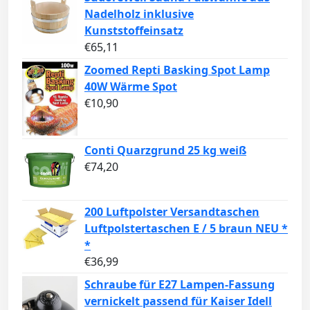
Nadelholz inklusive
Kunststoffeinsatz
€
65,11
Zoomed Repti Basking Spot Lamp
40W Wärme Spot
€
10,90
Conti Quarzgrund 25 kg weiß
€
74,20
200 Luftpolster Versandtaschen
Luftpolstertaschen E / 5 braun NEU *
*
€
36,99
Schraube für E27 Lampen-Fassung
vernickelt passend für Kaiser Idell