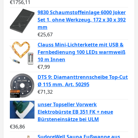
€
1756,11
9830 Schaumstoffeinlage 6000 Joker
Set 1, ohne Werkzeug, 172 x 30 x 392
mm
€
25,67
Clauss Mini-Lichterkette mit USB &
Fernbedienung 100 LEDs warmweiß
10 m Innen
€
7,99
DTS 9: Diamanttrennscheibe Top-Cut
Ø 115 mm, Art. 50295
€
71,32
unser Topseller Vorwerk
Elektrobürste EB 351 FK + neue
Bürsteneinsätze bei ULM
€
36,86
SudoreWell Sauna Fußwanne aus