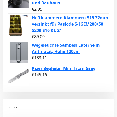
und Bauhaus ...
€
2,95
Heftklammern Klammern S16 32mm
verzinkt für Paslode S-16 IM200/50
S200-S16 KL-21
€
89,00
Wegeleuchte Sambesi Laterne in
Anthrazit, Höhe 100cm
€
183,11
Kizer Begleiter Mini Titan Grey
€
145,16
zzzzz