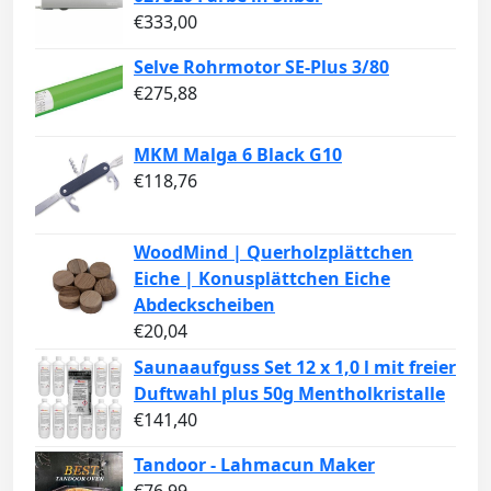
€
333,00
Selve Rohrmotor SE-Plus 3/80
€
275,88
MKM Malga 6 Black G10
€
118,76
WoodMind | Querholzplättchen
Eiche | Konusplättchen Eiche
Abdeckscheiben
€
20,04
Saunaaufguss Set 12 x 1,0 l mit freier
Duftwahl plus 50g Mentholkristalle
€
141,40
Tandoor - Lahmacun Maker
€
76,99