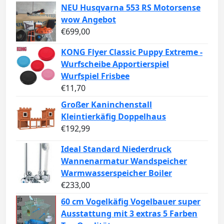
NEU Husqvarna 553 RS Motorsense
wow Angebot
€
699,00
KONG Flyer Classic Puppy Extreme -
Wurfscheibe Apportierspiel
Wurfspiel Frisbee
€
11,70
Großer Kaninchenstall
Kleintierkäfig Doppelhaus
€
192,99
Ideal Standard Niederdruck
Wannenarmatur Wandspeicher
Warmwasserspeicher Boiler
€
233,00
60 cm Vogelkäfig Vogelbauer super
Ausstattung mit 3 extras 5 Farben