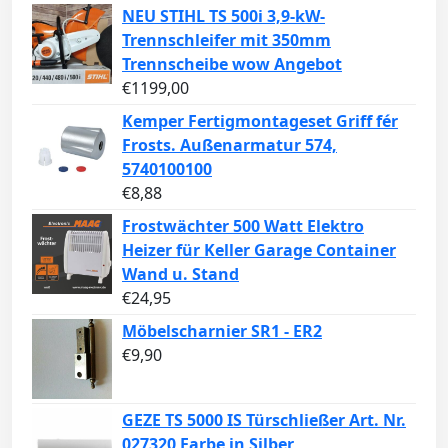
NEU STIHL TS 500i 3,9-kW-
Trennschleifer mit 350mm
Trennscheibe wow Angebot
€
1199,00
Kemper Fertigmontageset Griff fér
Frosts. Außenarmatur 574,
5740100100
€
8,88
Frostwächter 500 Watt Elektro
Heizer für Keller Garage Container
Wand u. Stand
€
24,95
Möbelscharnier SR1 - ER2
€
9,90
GEZE TS 5000 IS Türschließer Art. Nr.
027320 Farbe in Silber