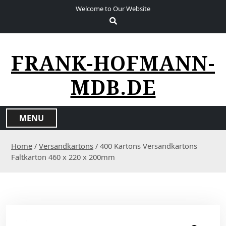
S
Welcome to Our Website
k
i
p
t
FRANK-HOFMANN-
o
c
MDB.DE
o
n
t
MENU
e
n
Home
/
Versandkartons
/ 400 Kartons Versandkartons
t
Faltkarton 460 x 220 x 200mm