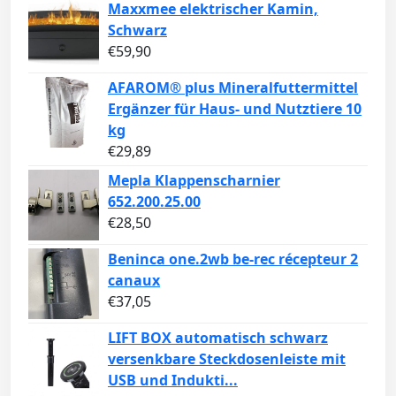
Maxxmee elektrischer Kamin,
Schwarz
€
59,90
AFAROM® plus Mineralfuttermittel
Ergänzer für Haus- und Nutztiere 10
kg
€
29,89
Mepla Klappenscharnier
652.200.25.00
€
28,50
Beninca one.2wb be-rec récepteur 2
canaux
€
37,05
LIFT BOX automatisch schwarz
versenkbare Steckdosenleiste mit
USB und Indukti...