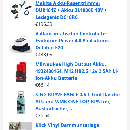
Makita Akku-Rasentrimmer
DUR181Z + Akku BL1830B 18V +
Ladegerät DC18RC
€
196,39
Vollautomatischer Poolroboter
Evolution Power 4.0 Pool altern.
Dolphin E20
€
433,05
Milwaukee High Output Akku,
4932480164, M12 HB2.5 12V 2,5Ah Li-
Ion-Akku Batterie
€
66,14
SIGG BRAVE EAGLE 0.6 L Trinkflasche
ALU mit WMB ONE TOP, BPA frei,
Auslaufsicher, ...
€
26,54
Klick Vinyl Dämmunterlage