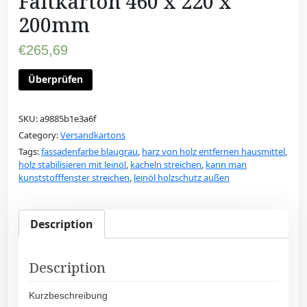
Faltkarton 460 x 220 x
200mm
€
265,69
Überprüfen
SKU:
a9885b1e3a6f
Category:
Versandkartons
Tags:
fassadenfarbe blaugrau
,
harz von holz entfernen hausmittel
,
holz stabilisieren mit leinöl
,
kacheln streichen
,
kann man
kunststofffenster streichen
,
leinöl holzschutz außen
Description
Description
Kurzbeschreibung