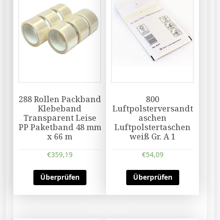
288 Rollen Packband
800
Klebeband
Luftpolsterversandt
Transparent Leise
aschen
PP Paketband 48 mm
Luftpolstertaschen
x 66 m
weiß Gr. A 1
€
359,19
€
54,09
Überprüfen
Überprüfen