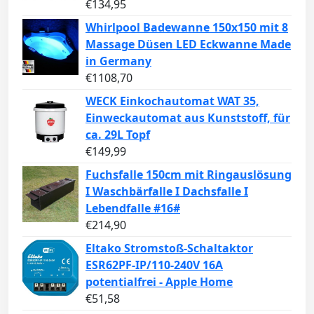
€
134,95
Whirlpool Badewanne 150x150 mit 8
Massage Düsen LED Eckwanne Made
in Germany
€
1108,70
WECK Einkochautomat WAT 35,
Einweckautomat aus Kunststoff, für
ca. 29L Topf
€
149,99
Fuchsfalle 150cm mit Ringauslösung
I Waschbärfalle I Dachsfalle I
Lebendfalle #16#
€
214,90
Eltako Stromstoß-Schaltaktor
ESR62PF-IP/110-240V 16A
potentialfrei - Apple Home
€
51,58