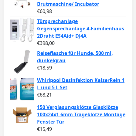
Brutmaschine/ Incubator
€
60,98
Türsprechanlage
Gegensprechanlage 4-Familienhaus
2Draht ES4Aid+ DJ4A
€
398,00
Reiseflasche für Hunde, 500 ml,
dunkelgrau
€
18,59
Whirlpool Desinfektion KaiserRein 1
L und 5 L Set
€
68,21
150 Verglasungsklötze Glasklötze
100x24x1-6mm Trageklötze Montage
Fenster Tür
€
15,49