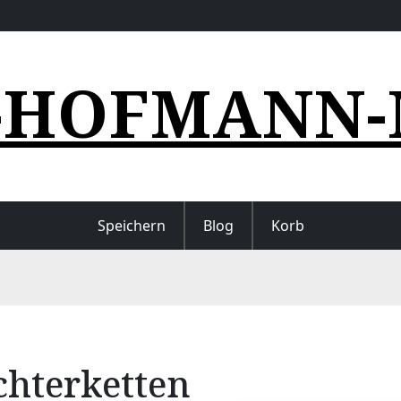
-HOFMANN-
Speichern
Blog
Korb
chterketten