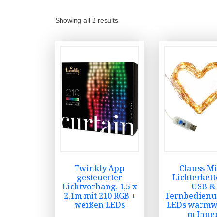
Showing all 2 results
Twinkly App
Clauss Mi
gesteuerter
Lichterkett
Lichtvorhang, 1,5 x
USB &
2,1m mit 210 RGB +
Fernbedienu
weißen LEDs
LEDs warmw
m Inne