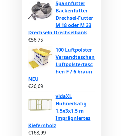
Spannfutter
Backenfutter
Drechsel-Futter
M 18 oder M 33
Drechseln Drechselbank
€
56,75
100 Luftpolster
Versandtaschen
Luftpolstertasc
hen F / 6 braun
NEU
€
26,69
vidaXL
Hühnerkäfig
1,5x3x1,5 m
Imprägniertes
Kiefernholz
€
168,99