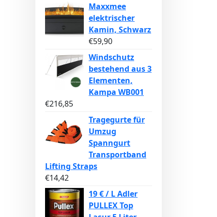
Maxxmee
elektrischer
Kamin, Schwarz
€
59,90
Windschutz
bestehend aus 3
Elementen,
Kampa WB001
€
216,85
Tragegurte für
Umzug
Spanngurt
Transportband
Lifting Straps
€
14,42
19 € / L Adler
PULLEX Top