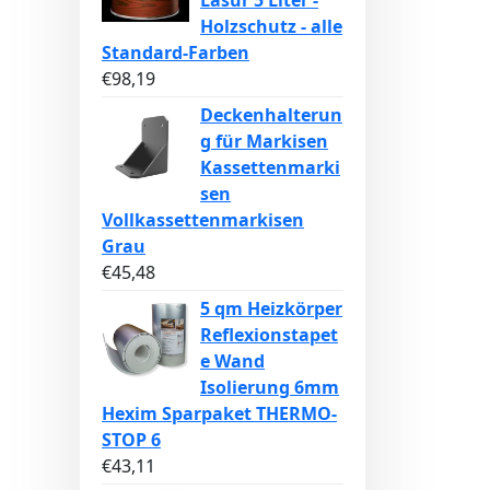
Lasur 5 Liter -
Holzschutz - alle
Standard-Farben
€
98,19
Deckenhalterun
g für Markisen
Kassettenmarki
sen
Vollkassettenmarkisen
Grau
€
45,48
5 qm Heizkörper
Reflexionstapet
e Wand
Isolierung 6mm
Hexim Sparpaket THERMO-
STOP 6
€
43,11