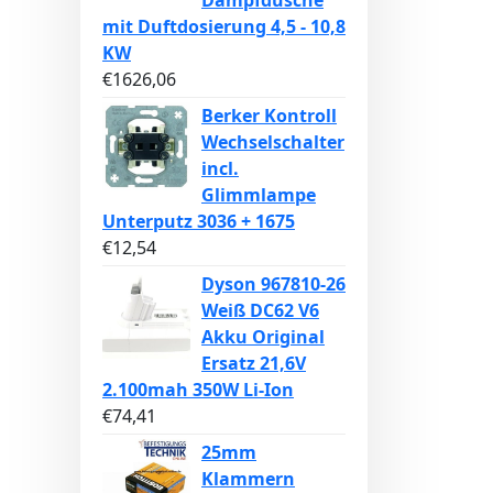
Dampfdusche
mit Duftdosierung 4,5 - 10,8
KW
€
1626,06
Berker Kontroll
Wechselschalter
incl.
Glimmlampe
Unterputz 3036 + 1675
€
12,54
Dyson 967810-26
Weiß DC62 V6
Akku Original
Ersatz 21,6V
2.100mah 350W Li-Ion
€
74,41
25mm
Klammern