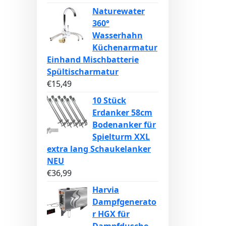
Naturewater
360°
Wasserhahn
Küchenarmatur
Einhand Mischbatterie
Spültischarmatur
€
15,49
10 Stück
Erdanker 58cm
Bodenanker für
Spielturm XXL
extra lang Schaukelanker
NEU
€
36,99
Harvia
Dampfgenerato
r HGX für