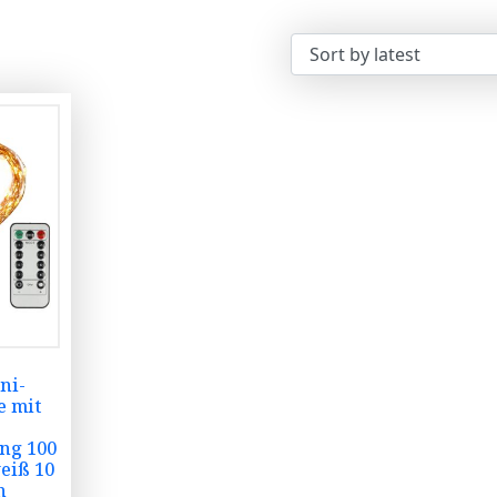
ni-
e mit
ng 100
eiß 10
n