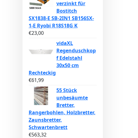
verzinkt für
Bostitch
SX1838-E SB-2IN1 SB156SX-
1-E Ryobi R18S18G K
€
23,00
vidaXL
Regenduschkop
f Edelstahl
30x50 cm
Rechteckig
€
61,99
55 Stück
unbesäumte
Bretter,
Rangerbohlen, Holzbretter,
Zaunsbretter,
Schwartenbrett
€
563,32