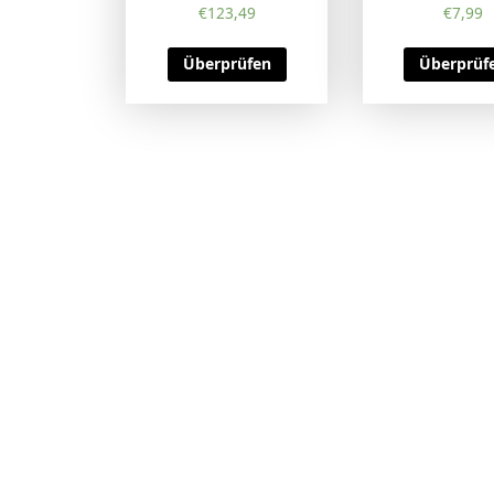
€
123,49
€
7,99
Überprüfen
Überprüf