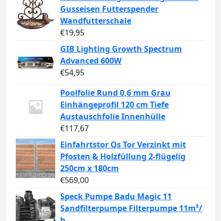
Gusseisen Futterspender
Wandfutterschale
€
19,95
GIB Lighting Growth Spectrum
Advanced 600W
€
54,95
Poolfolie Rund 0,6 mm Grau
Einhängeprofil 120 cm Tiefe
Austauschfolie Innenhülle
€
117,67
Einfahrtstor Qs Tor Verzinkt mit
Pfosten & Holzfüllung 2-flügelig
250cm x 180cm
€
569,00
Speck Pumpe Badu Magic 11
Sandfilterpumpe Filterpumpe 11m³/
h