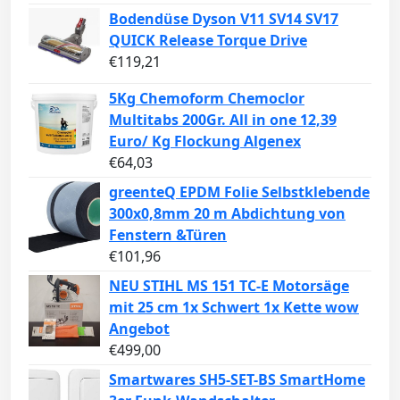
Bodendüse Dyson V11 SV14 SV17
QUICK Release Torque Drive
€
119,21
5Kg Chemoform Chemoclor
Multitabs 200Gr. All in one 12,39
Euro/ Kg Flockung Algenex
€
64,03
greenteQ EPDM Folie Selbstklebende
300x0,8mm 20 m Abdichtung von
Fenstern &Türen
€
101,96
NEU STIHL MS 151 TC-E Motorsäge
mit 25 cm 1x Schwert 1x Kette wow
Angebot
€
499,00
Smartwares SH5-SET-BS SmartHome