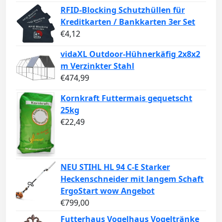
RFID-Blocking Schutzhüllen für
Kreditkarten / Bankkarten 3er Set
€
4,12
vidaXL Outdoor-Hühnerkäfig 2x8x2
m Verzinkter Stahl
€
474,99
Kornkraft Futtermais gequetscht
25kg
€
22,49
NEU STIHL HL 94 C-E Starker
Heckenschneider mit langem Schaft
ErgoStart wow Angebot
€
799,00
Futterhaus Vogelhaus Vogeltränke