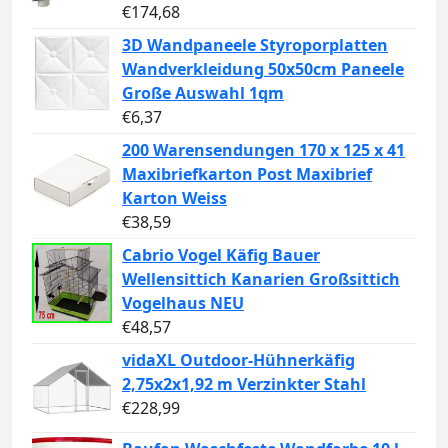
€
174,68
3D Wandpaneele Styroporplatten
Wandverkleidung 50x50cm Paneele
Große Auswahl 1qm
€
6,37
200 Warensendungen 170 x 125 x 41
Maxibriefkarton Post Maxibrief
Karton Weiss
€
38,59
Cabrio Vogel Käfig Bauer
Wellensittich Kanarien Großsittich
Vogelhaus NEU
€
48,57
vidaXL Outdoor-Hühnerkäfig
2,75x2x1,92 m Verzinkter Stahl
€
228,99