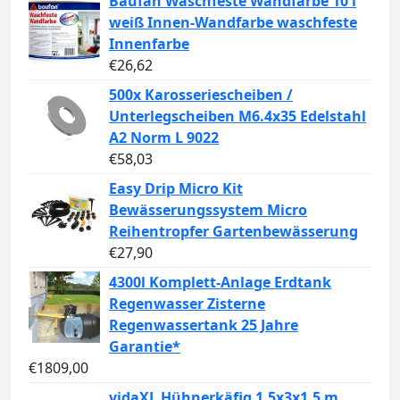
Baufan Waschfeste Wandfarbe 10 l
weiß Innen-Wandfarbe waschfeste
Innenfarbe
€
26,62
500x Karosseriescheiben /
Unterlegscheiben M6.4x35 Edelstahl
A2 Norm L 9022
€
58,03
Easy Drip Micro Kit
Bewässerungssystem Micro
Reihentropfer Gartenbewässerung
€
27,90
4300l Komplett-Anlage Erdtank
Regenwasser Zisterne
Regenwassertank 25 Jahre
Garantie*
€
1809,00
vidaXL Hühnerkäfig 1,5x3x1,5 m