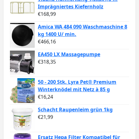
Imprägniertes Kiefernholz
€
168,99
Amica WA 484 090 Waschmaschine 8
kg 1400 U/ min.
€
466,16
EA450 LX Massagepumpe
€
318,35
50 - 200 Stk. Lyra Pet® Premium
Winterknödel mit Netz à 85 g
€
16,24
Schacht Raupenleim grün 1kg
€
21,99
Ersatz Hepa Filter Kompatibel für