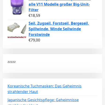
alle V11 Modelle großer Big-Unit-
Filter
€
18,59
Seil, Zugseil, Forstseil, Bergeseil,
Spillwinde, Winde Seilwinde
Forstwinde
€
79,00
zzzzz
Koreanische Tuchmasken: Das Geheimnis
strahlender Haut
Japanische Gesichtspflege: Geheimnisse