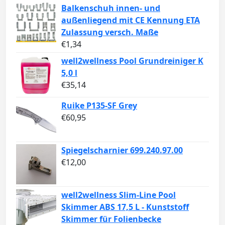
Balkenschuh innen- und
außenliegend mit CE Kennung ETA
Zulassung versch. Maße
€
1,34
well2wellness Pool Grundreiniger K
5,0 l
€
35,14
Ruike P135-SF Grey
€
60,95
Spiegelscharnier 699.240.97.00
€
12,00
well2wellness Slim-Line Pool
Skimmer ABS 17,5 L - Kunststoff
Skimmer für Folienbecke