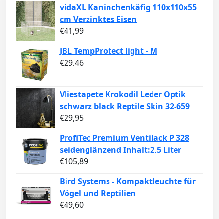
vidaXL Kaninchenkäfig 110x110x55
cm Verzinktes Eisen
€
41,99
JBL TempProtect light - M
€
29,46
Vliestapete Krokodil Leder Optik
schwarz black Reptile Skin 32-659
€
29,95
ProfiTec Premium Ventilack P 328
seidenglänzend Inhalt:2,5 Liter
€
105,89
Bird Systems - Kompaktleuchte für
Vögel und Reptilien
€
49,60