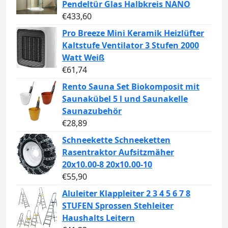
Pendeltür Glas Halbkreis NANO
€
433,60
Pro Breeze Mini Keramik Heizlüfter
Kaltstufe Ventilator 3 Stufen 2000
Watt Weiß
€
61,74
Rento Sauna Set Biokomposit mit
Saunakübel 5 l und Saunakelle
Saunazubehör
€
28,89
Schneekette Schneeketten
Rasentraktor Aufsitzmäher
20x10.00-8 20x10.00-10
€
55,90
Aluleiter Klappleiter 2 3 4 5 6 7 8
STUFEN Sprossen Stehleiter
Haushalts Leitern