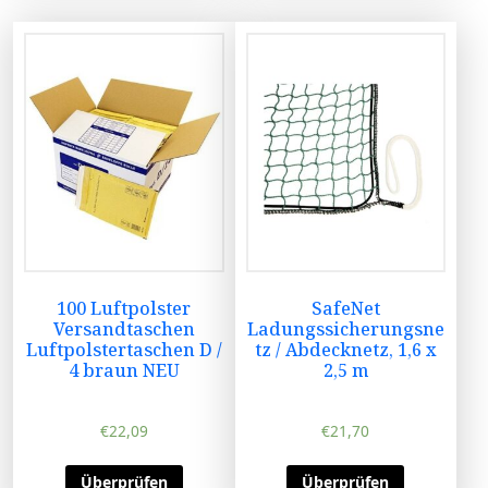
100 Luftpolster
SafeNet
Versandtaschen
Ladungssicherungsne
Luftpolstertaschen D /
tz / Abdecknetz, 1,6 x
4 braun NEU
2,5 m
€
22,09
€
21,70
Überprüfen
Überprüfen