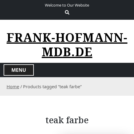
S
Welcome to Our Website
k
i
p
t
FRANK-HOFMANN-
o
c
MDB.DE
o
n
t
MENU
e
n
Home
/ Products tagged “teak farbe”
t
teak farbe