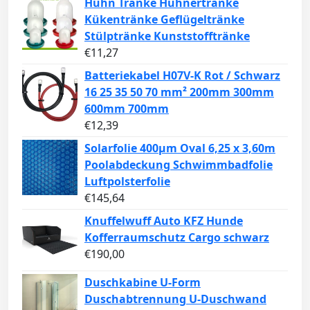
Huhn Tränke Hühnertränke
Kükentränke Geflügeltränke
Stülptränke Kunststofftränke
€
11,27
Batteriekabel H07V-K Rot / Schwarz
16 25 35 50 70 mm² 200mm 300mm
600mm 700mm
€
12,39
Solarfolie 400µm Oval 6,25 x 3,60m
Poolabdeckung Schwimmbadfolie
Luftpolsterfolie
€
145,64
Knuffelwuff Auto KFZ Hunde
Kofferraumschutz Cargo schwarz
€
190,00
Duschkabine U-Form
Duschabtrennung U-Duschwand