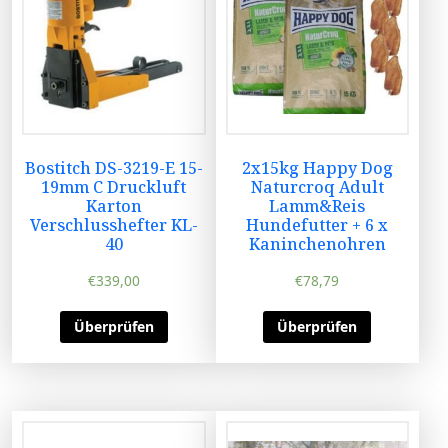
Bostitch DS-3219-E 15-
2x15kg Happy Dog
19mm C Druckluft
Naturcroq Adult
Karton
Lamm&Reis
Verschlusshefter KL-
Hundefutter + 6 x
40
Kaninchenohren
€
339,00
€
78,79
Überprüfen
Überprüfen