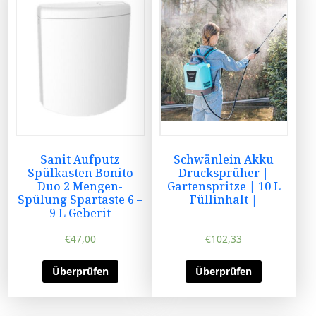
Sanit Aufputz
Schwänlein Akku
Spülkasten Bonito
Drucksprüher |
Duo 2 Mengen-
Gartenspritze | 10 L
Spülung Spartaste 6 –
Füllinhalt |
9 L Geberit
€
47,00
€
102,33
Überprüfen
Überprüfen