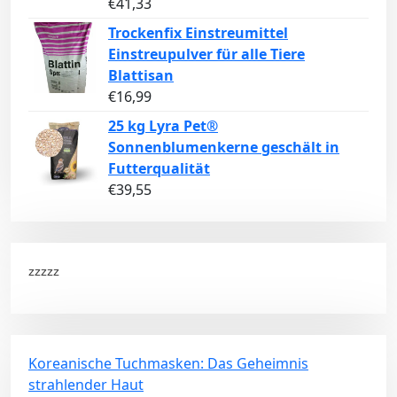
€
41,33
Trockenfix Einstreumittel
Einstreupulver für alle Tiere
Blattisan
€
16,99
25 kg Lyra Pet®
Sonnenblumenkerne geschält in
Futterqualität
€
39,55
zzzzz
Koreanische Tuchmasken: Das Geheimnis
strahlender Haut