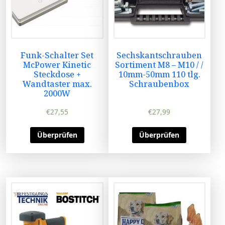
Funk-Schalter Set
Sechskantschrauben
McPower Kinetic
Sortiment M8 – M10 / /
Steckdose +
10mm-50mm 110 tlg.
Wandtaster max.
Schraubenbox
2000W
€
27,55
€
27,99
Überprüfen
Überprüfen