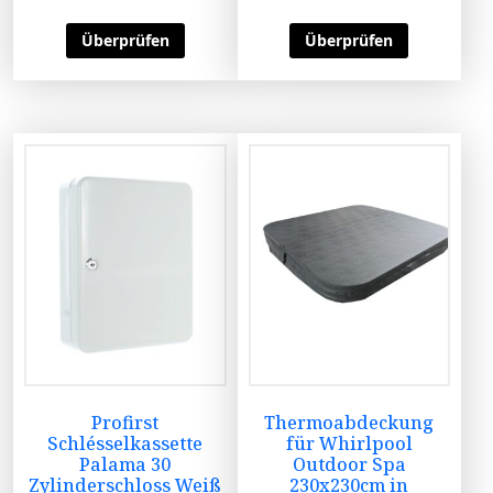
Überprüfen
Überprüfen
Profirst
Thermoabdeckung
Schlésselkassette
für Whirlpool
Palama 30
Outdoor Spa
Zylinderschloss Weiß
230x230cm in