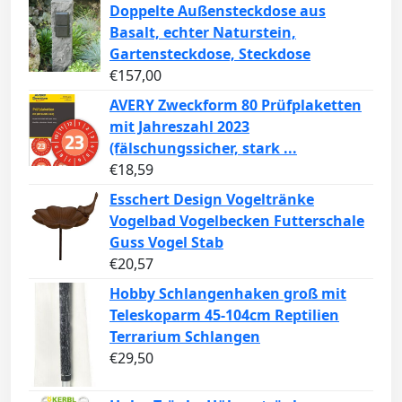
Doppelte Außensteckdose aus
Basalt, echter Naturstein,
Gartensteckdose, Steckdose
€
157,00
AVERY Zweckform 80 Prüfplaketten
mit Jahreszahl 2023
(fälschungssicher, stark ...
€
18,59
Esschert Design Vogeltränke
Vogelbad Vogelbecken Futterschale
Guss Vogel Stab
€
20,57
Hobby Schlangenhaken groß mit
Teleskoparm 45-104cm Reptilien
Terrarium Schlangen
€
29,50