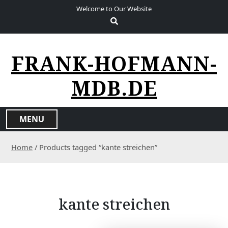
S
Welcome to Our Website
k
i
p
t
FRANK-HOFMANN-
o
c
MDB.DE
o
n
t
MENU
e
n
Home
/ Products tagged “kante streichen”
t
kante streichen