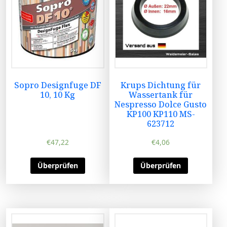
Sopro Designfuge DF
Krups Dichtung für
10, 10 Kg
Wassertank für
Nespresso Dolce Gusto
KP100 KP110 MS-
623712
€
47,22
€
4,06
Überprüfen
Überprüfen