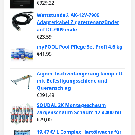
€
929,22
Wattstunde® AK-12V-7909
Adapterkabel Zigarettenanzünder
auf DC7909 male
€
23,59
myPOOL Pool Pflege Set Profi 4,6 kg
€
41,95
Aigner Tischverlängerung komplett
mit Befestigungsschiene und
Queranschlag
€
291,48
SOUDAL 2K Montageschaum
Zargenschaum Schaum 12 x 400 ml
€
79,00
19,47 €/ L Complex Hartölwachs für