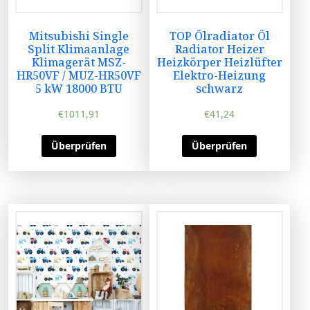
Mitsubishi Single
TOP Ölradiator Öl
Split Klimaanlage
Radiator Heizer
Klimagerät MSZ-
Heizkörper Heizlüfter
HR50VF / MUZ-HR50VF
Elektro-Heizung
5 kW 18000 BTU
schwarz
€
1011,91
€
41,24
Überprüfen
Überprüfen