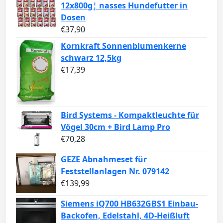
12x800g¦ nasses Hundefutter in
Dosen
€
37,90
Kornkraft Sonnenblumenkerne
schwarz 12,5kg
€
17,39
Bird Systems - Kompaktleuchte für
Vögel 30cm + Bird Lamp Pro
€
70,28
GEZE Abnahmeset für
Feststellanlagen Nr. 079142
€
139,99
Siemens iQ700 HB632GBS1 Einbau-
Backofen, Edelstahl, 4D-Heißluft