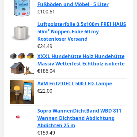
Fußböden und Möbel - 5 Liter
€
100,61
Luftpolsterfolie 0,5x100m FREI HAUS
50m² Noppen-Folie 60 my
Kostenloser Versand
€
24,49
XXXL Hundehütte Holz Hundehütte
Massiv Wetterfest Echtholz isolierte
€
186,04
AVM Fritz!DECT 500 LED-Lampe
€
22,00
Sopro WannenDichtBand WBD 811
Wannen Dichtband Abdichtung
Abdichten 25 m
€
159,49