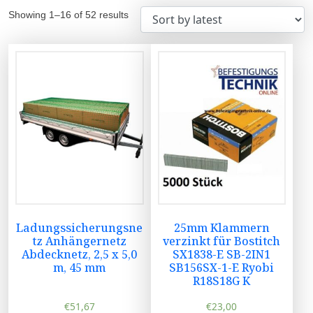
Showing 1–16 of 52 results
Ladungssicherungsne
25mm Klammern
tz Anhängernetz
verzinkt für Bostitch
Abdecknetz, 2,5 x 5,0
SX1838-E SB-2IN1
m, 45 mm
SB156SX-1-E Ryobi
R18S18G K
€
51,67
€
23,00