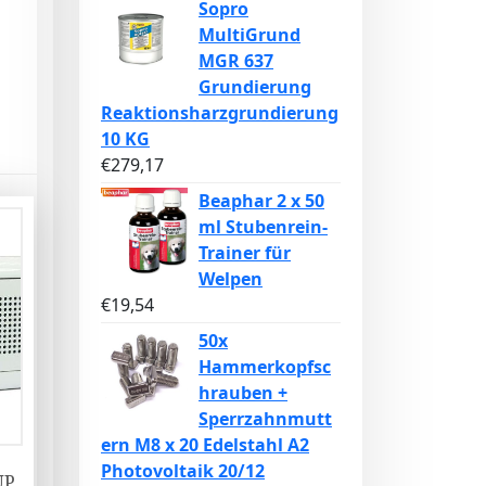
Sopro
MultiGrund
MGR 637
Grundierung
Reaktionsharzgrundierung
10 KG
€
279,17
Beaphar 2 x 50
ml Stubenrein-
Trainer für
Welpen
€
19,54
50x
Hammerkopfsc
hrauben +
Sperrzahnmutt
ern M8 x 20 Edelstahl A2
Photovoltaik 20/12
UP