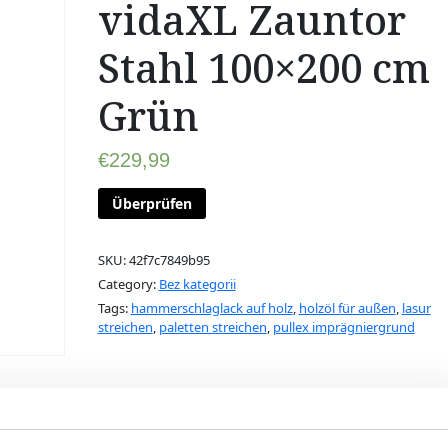
vidaXL Zauntor
Stahl 100×200 cm
Grün
€
229,99
Überprüfen
SKU:
42f7c7849b95
Category:
Bez kategorii
Tags:
hammerschlaglack auf holz
,
holzöl für außen
,
lasur
streichen
,
paletten streichen
,
pullex imprägniergrund