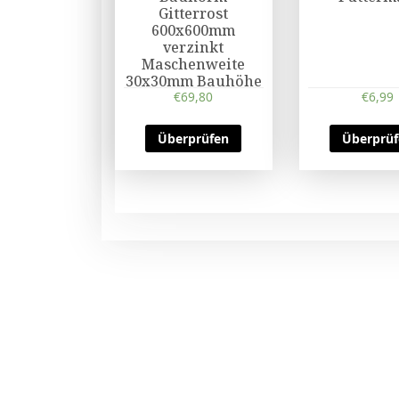
Gitterrost
600x600mm
verzinkt
Maschenweite
30x30mm Bauhöhe
43mm mit Zarge
€
69,80
€
6,99
Überprüfen
Überprü