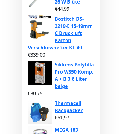
26 W Blüte
€
44,99
Bostitch DS-
3219-E 15-19mm
C Druckluft
Karton
Verschlusshefter KL-40
€
339,00
Sikkens Polyfilla
Pro W350 Komp.
A + B 0,6 Liter
beige
€
80,75
Thermacell
Backpacker
€
61,97
MEGA 183