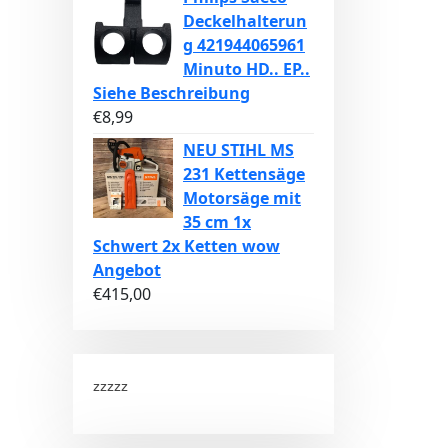
Deckelhalterun
g 421944065961
Minuto HD.. EP..
Siehe Beschreibung
€
8,99
NEU STIHL MS
231 Kettensäge
Motorsäge mit
35 cm 1x
Schwert 2x Ketten wow
Angebot
€
415,00
zzzzz