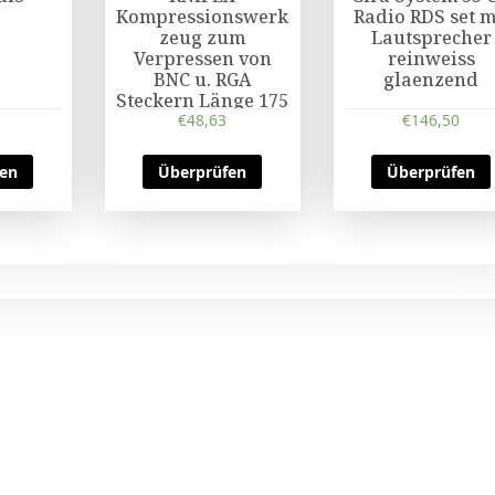
Kompressionswerk
Radio RDS set m
zeug zum
Lautsprecher
Verpressen von
reinweiss
BNC u. RGA
glaenzend
Steckern Länge 175
€
mm
48,63
€
146,50
fen
Überprüfen
Überprüfen