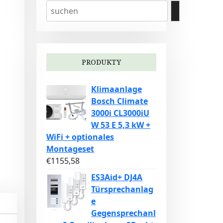
PRODUKTY
Klimaanlage
Bosch Climate
3000i CL3000iU
W 53 E 5,3 kW +
WiFi + optionales
Montageset
€
1155,58
ES3Aid+ DJ4A
Türsprechanlag
e
Gegensprechanl