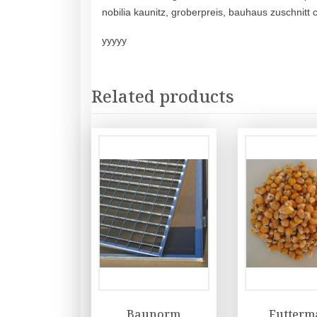
nobilia kaunitz, groberpreis, bauhaus zuschnitt 
yyyyy
Related products
Baunorm
Futterm