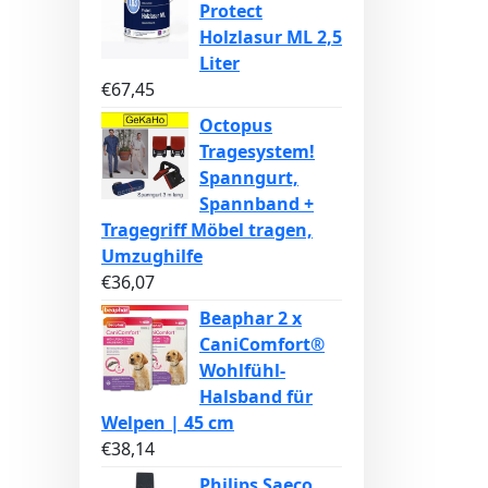
Protect
Holzlasur ML 2,5
Liter
€
67,45
Octopus
Tragesystem!
Spanngurt,
Spannband +
Tragegriff Möbel tragen,
Umzughilfe
€
36,07
Beaphar 2 x
CaniComfort®
Wohlfühl-
Halsband für
Welpen | 45 cm
€
38,14
Philips Saeco