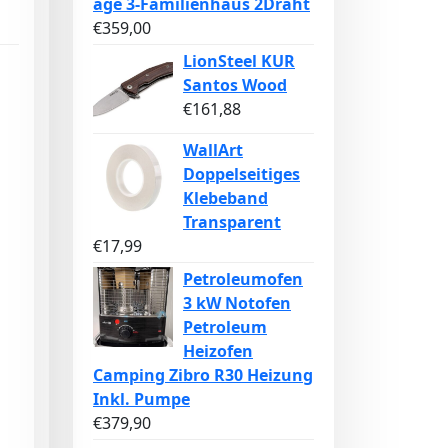
age 3-Familienhaus 2Draht
€
359,00
LionSteel KUR
Santos Wood
€
161,88
WallArt
Doppelseitiges
Klebeband
Transparent
€
17,99
Petroleumofen
3 kW Notofen
Petroleum
Heizofen
Camping Zibro R30 Heizung
Inkl. Pumpe
€
379,90