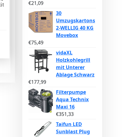
€
21,09
it
30
Umzugskartons
2-WELLIG 40 KG
Movebox
€
75,49
vidaXL
Holzkohlegrill
mit Unterer
Ablage Schwarz
€
177,99
Filterpumpe
Aqua Technix
Maxi 16
€
351,33
Taifun LED
Sunblast Plug