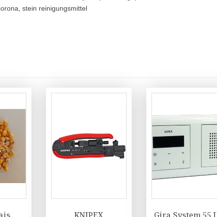
corona, stein reinigungsmittel
ais
KNIPEX
Gira System 55 