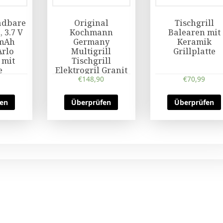
adbare
Original
Tischgrill
 3.7 V
Kochmann
Balearen mit
0mAh
Germany
Keramik
Arlo
Multigrill
Grillplatte
 mit
Tischgrill
e
Elektrogril Granit
Kontaktgrill
€
148,90
€
70,99
2000W
fen
Überprüfen
Überprüfen