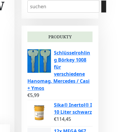
W
PRODUKTY
Schlüsselrohlin
g Börkey 1008
für
verschiedene
Hanomag, Mercedes / Casi
+ Ymos
€
5,99
Sika® Inertol® I
10 Liter schwarz
€
114,45
12x MEGA 967