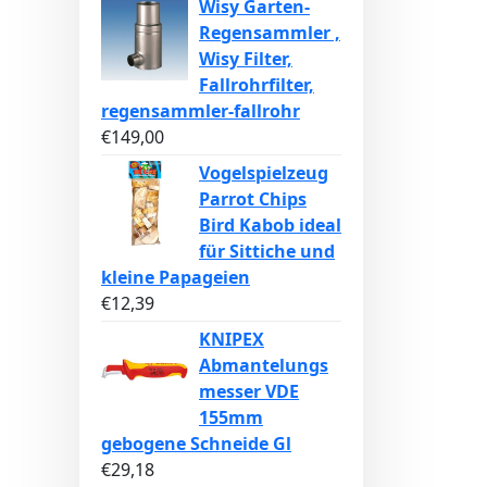
Wisy Garten-
Regensammler ,
Wisy Filter,
Fallrohrfilter,
regensammler-fallrohr
€
149,00
Vogelspielzeug
Parrot Chips
Bird Kabob ideal
für Sittiche und
kleine Papageien
€
12,39
KNIPEX
Abmantelungs
messer VDE
155mm
gebogene Schneide Gl
€
29,18