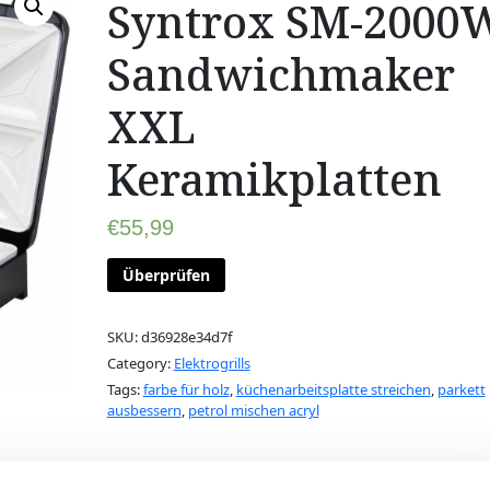
Syntrox SM-2000
Sandwichmaker
XXL
Keramikplatten
€
55,99
Überprüfen
SKU:
d36928e34d7f
Category:
Elektrogrills
Tags:
farbe für holz
,
küchenarbeitsplatte streichen
,
parkett
ausbessern
,
petrol mischen acryl