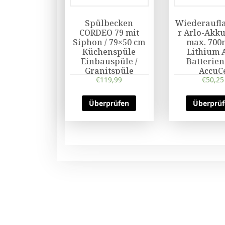
Spülbecken
Wiederaufl
CORDEO 79 mit
r Arlo-Akku,
Siphon / 79×50 cm
max. 70
Küchenspüle
Lithium 
Einbauspüle /
Batterien
Granitspüle
AccuC
€
119,99
€
50,25
Überprüfen
Überprü