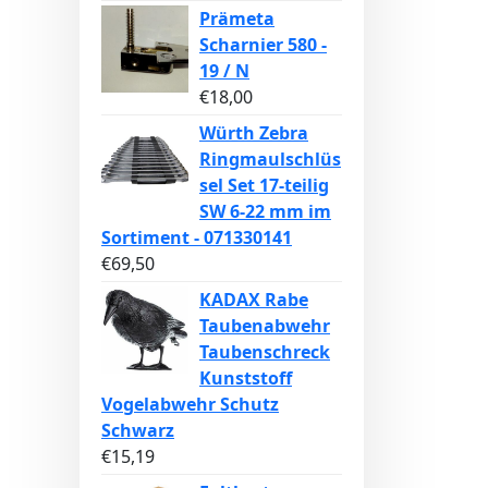
Prämeta
Scharnier 580 -
19 / N
€
18,00
Würth Zebra
Ringmaulschlüs
sel Set 17-teilig
SW 6-22 mm im
Sortiment - 071330141
€
69,50
KADAX Rabe
Taubenabwehr
Taubenschreck
Kunststoff
Vogelabwehr Schutz
Schwarz
€
15,19