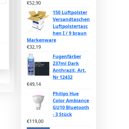
€
52,90
150 Luftpolster
Versandtaschen
Luftpolstertasc
hen I / 9 braun
Markenware
€
32,19
Fugenfärber
237ml Dark
Anthrazit, Art.
Nr 12432
€
49,14
Philips Hue
Color Ambiance
GU10 Bluetooth
- 3 Stück
€
119,00