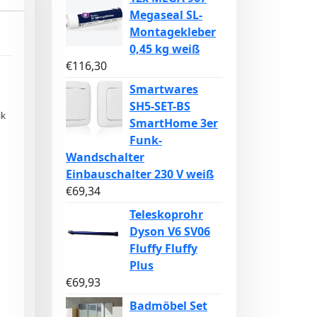
Megaseal SL-
Montagekleber
0,45 kg weiß
€
116,30
Smartwares
SH5-SET-BS
ik
SmartHome 3er
Funk-
Wandschalter
Einbauschalter 230 V weiß
€
69,34
Teleskoprohr
Dyson V6 SV06
Fluffy Fluffy
Plus
€
69,93
Badmöbel Set