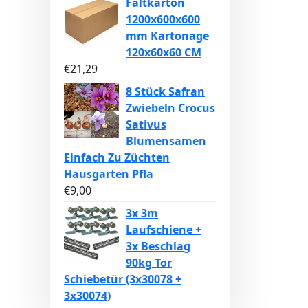
Faltkarton
1200x600x600
mm Kartonage
120x60x60 CM
€
21,29
8 Stück Safran
Zwiebeln Crocus
Sativus
Blumensamen
Einfach Zu Züchten
Hausgarten Pfla
€
9,00
3x 3m
Laufschiene +
3x Beschlag
90kg Tor
Schiebetür (3x30078 +
3x30074)