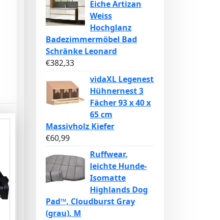
Eiche Artizan
Weiss
Hochglanz
Badezimmermöbel Bad
Schränke Leonard
€
382,33
vidaXL Legenest
Hühnernest 3
Fächer 93 x 40 x
65 cm
Massivholz Kiefer
€
60,99
Ruffwear,
leichte Hunde-
Isomatte
Highlands Dog
Pad™, Cloudburst Gray
(grau), M