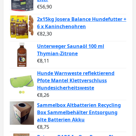
€
56,90
2x15kg Josera Balance Hundefutter +
6 x Kaninchenohren
€
82,30
Unterweger Saunaöl 100 ml
Thymian-Zitrone
€
8,11
Hunde Warnweste reflektierend
Pfote Mantel Klettverschluss
Hundesicherheitsweste
€
8,26
Sammelbox Altbatterien Recycling
Box Sammelbehälter Entsorgung
alte Batterien Akku
€
8,75