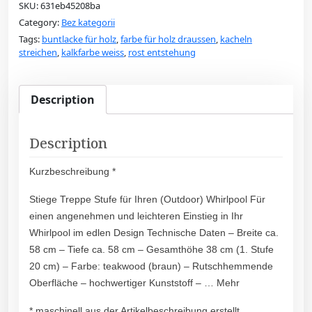
SKU:
631eb45208ba
Category:
Bez kategorii
Tags:
buntlacke für holz
,
farbe für holz draussen
,
kacheln
streichen
,
kalkfarbe weiss
,
rost entstehung
Description
Description
Kurzbeschreibung *
Stiege Treppe Stufe für Ihren (Outdoor) Whirlpool Für
einen angenehmen und leichteren Einstieg in Ihr
Whirlpool im edlen Design Technische Daten – Breite ca.
58 cm – Tiefe ca. 58 cm – Gesamthöhe 38 cm (1. Stufe
20 cm) – Farbe: teakwood (braun) – Rutschhemmende
Oberfläche – hochwertiger Kunststoff – … Mehr
* maschinell aus der Artikelbeschreibung erstellt