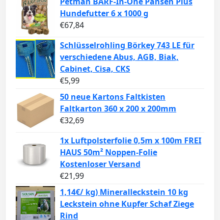
Petman BARF-In-One Pansen Plus
Hundefutter 6 x 1000 g
€
67,84
Schlüsselrohling Börkey 743 LE für
verschiedene Abus, AGB, Biak,
Cabinet, Cisa, CKS
€
5,99
50 neue Kartons Faltkisten
Faltkarton 360 x 200 x 200mm
€
32,69
1x Luftpolsterfolie 0,5m x 100m FREI
HAUS 50m² Noppen-Folie
Kostenloser Versand
€
21,99
1,14€/ kg) Mineralleckstein 10 kg
Leckstein ohne Kupfer Schaf Ziege
Rind