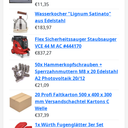
€
11,35
Wasserkocher "Lignum Satinato"
aus Edelstahl
€
183,97
Flex Sicherheitssauger Staubsauger
VCE 44 M AC #444170
€
837,27
50x Hammerkopfschrauben +
Sperrzahnmuttern M8 x 20 Edelstahl
A2 Photovoltaik 20/12
€
21,09
20 Profi Faltkarton 500 x 400 x 300
mm Versandschachtel Kartons C
Welle
€
37,39
1x Würth Fugenglätter 3er Set