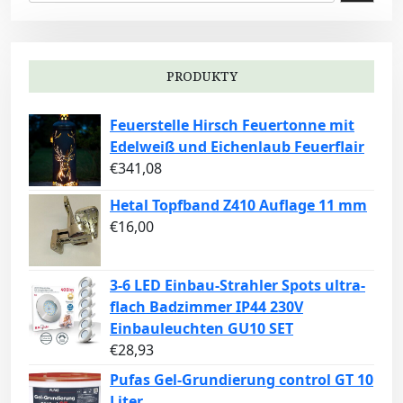
PRODUKTY
Feuerstelle Hirsch Feuertonne mit
Edelweiß und Eichenlaub Feuerflair
€
341,08
Hetal Topfband Z410 Auflage 11 mm
€
16,00
3-6 LED Einbau-Strahler Spots ultra-
flach Badzimmer IP44 230V
Einbauleuchten GU10 SET
€
28,93
Pufas Gel-Grundierung control GT 10
Liter