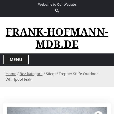
S
Welcome to Our Website
k
i
p
t
FRANK-HOFMANN-
o
c
MDB.DE
o
n
t
MENU
e
n
Home
/
Bez kategorii
/ Stiege/ Treppe/ Stufe Outdoor
t
Whirlpool teak