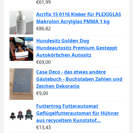
€
61,99
Acrifix 1S 0116 Kleber für PLEXIGLAS
Makrolon Acrylglas PMMA 1 kg
€
86,82
Hundesitz Golden Dog
Hundeautositz Premium Gesteppt
Autokörbchen Autositz
€
69,00
Casa Deco - das etwas andere
Gästebuch - Buchstaben Zahlen und
Zeichen Dekoratio
€
9,00
Futtertrog Futterautomat
Geflügelfutterautomat für Hühner
aus recyceltem Kunststof...
€
13,43