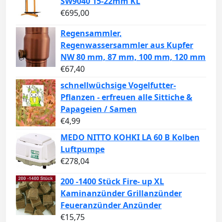
SW9040 15-22mm KL
€
695,00
Regensammler,
Regenwassersammler aus Kupfer
NW 80 mm, 87 mm, 100 mm, 120 mm
€
67,40
schnellwüchsige Vogelfutter-
Pflanzen - erfreuen alle Sittiche &
Papageien / Samen
€
4,99
MEDO NITTO KOHKI LA 60 B Kolben
Luftpumpe
€
278,04
200 -1400 Stück Fire- up XL
Kaminanzünder Grillanzünder
Feueranzünder Anzünder
€
15,75