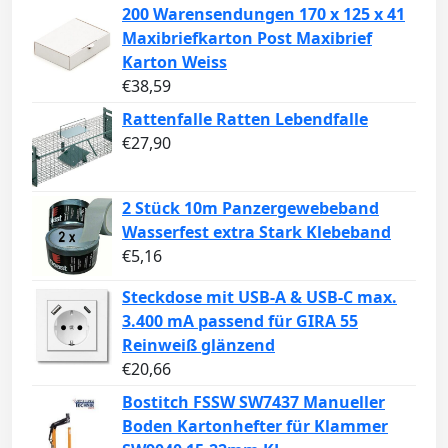
200 Warensendungen 170 x 125 x 41
Maxibriefkarton Post Maxibrief
Karton Weiss
€
38,59
Rattenfalle Ratten Lebendfalle
€
27,90
2 Stück 10m Panzergewebeband
Wasserfest extra Stark Klebeband
€
5,16
Steckdose mit USB-A & USB-C max.
3.400 mA passend für GIRA 55
Reinweiß glänzend
€
20,66
Bostitch FSSW SW7437 Manueller
Boden Kartonhefter für Klammer