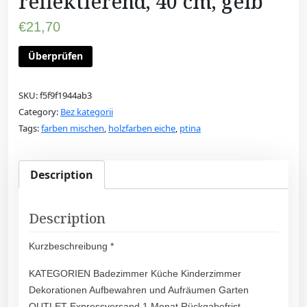
reflektierend, 40 cm, gelb
€
21,70
Überprüfen
SKU:
f5f9f1944ab3
Category:
Bez kategorii
Tags:
farben mischen
,
holzfarben eiche
,
ptina
Description
Description
Kurzbeschreibung *
KATEGORIEN Badezimmer Küche Kinderzimmer
Dekorationen Aufbewahren und Aufräumen Garten
OUTLET Expressversand 1 Monat Rückgabefrist