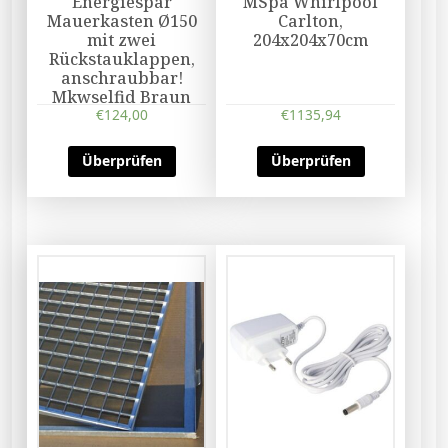
Energiespar
MSpa Whirlpool
Mauerkasten Ø150
Carlton,
mit zwei
204x204x70cm
Rückstauklappen,
anschraubbar!
Mkwselfid Braun
€
124,00
€
1135,94
Überprüfen
Überprüfen