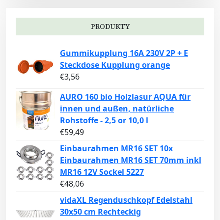
PRODUKTY
Gummikupplung 16A 230V 2P + E
Steckdose Kupplung orange
€
3,56
AURO 160 bio Holzlasur AQUA für
innen und außen, natürliche
Rohstoffe - 2,5 or 10,0 l
€
59,49
Einbaurahmen MR16 SET 10x
Einbaurahmen MR16 SET 70mm inkl
MR16 12V Sockel 5227
€
48,06
vidaXL Regenduschkopf Edelstahl
30x50 cm Rechteckig