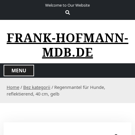
S
Welcome to Our Website
k
i
p
t
FRANK-HOFMANN-
o
c
MDB.DE
o
n
t
MENU
e
n
Home
/
Bez kategorii
/ Regenmantel für Hunde,
t
reflektierend, 40 cm, gelb